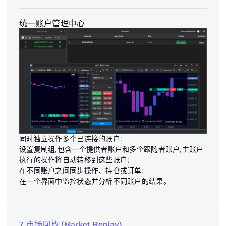
统一账户管理中心
登录
注册
重置密码
邮箱
邮箱
输入你的邮箱地址，我们会发送一个链接，让你创建新密
码。
我希望收到 ATAS 提供的特别优惠
密码
邮箱
我接受
Terms of use
,
License agreement
.
查看我们的隐私政策
同时独立操作多个已连接的账户:
Close
忘记密码？
设置复制组,包含一个提供者账户和多个跟随者账户,主账户
执行的操作将自动转移到这些账户;
注册
在不同账户之间同步操作、持仓或订单;
重置密码
登录
在一个界面中监控状态并分析不同账户的结果。
登录
已有账号？
注册
没有账号？
7 市场回放 (Market Replay)