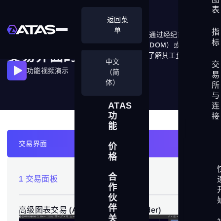
表
返回菜
单
指
你可以通过 ATAS 界面完全控制每一笔交易。通过经纪商或交易所
标
的 API 连接你的账户，并可在图表、订单簿（DOM）或交易面板
交易界面的功能
中独立管理它们，设置保护策略并开启提醒。了解其工
作原理
。
中文
交
功能视频演示
（简
易
体）
所
与
ATAS
连
功
接
能
交
交易界面
价
易
格
界
面
合
1 交易面板
图表
(5)
作
流
伙
动
指标
(11)
伴
高级图表交易 (Advanced Chart Trader)
性
关