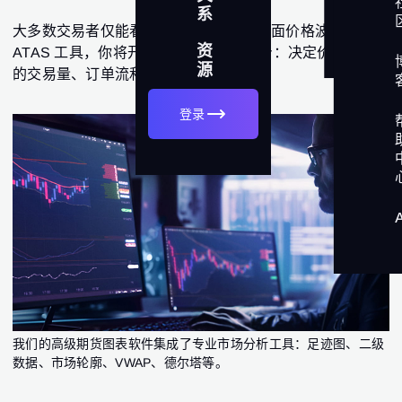
分
系
析
大多数交易者仅能看到K线或折线图的表面价格波动。使用
资
ATAS 工具，你将开始看到市场机制本身：决定价格方向
源
的交易量、订单流和流动性。
登录
我们的高级期货图表软件集成了专业市场分析工具：足迹图、二级
数据、市场轮廓、VWAP、德尔塔等。