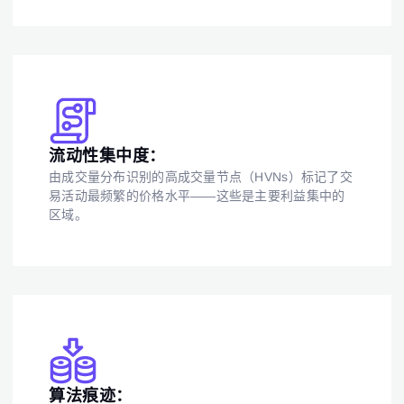
邮箱
输入你的邮箱地址，我们会发送一个链接，让你创建新密
码。
我希望收到 ATAS 提供的特别优惠
密码
邮箱
我接受
Terms of use
,
License agreement
.
查看我们的隐私政策
Close
忘记密码？
注册
重置密码
登录
流动性集中度：
登录
已有账号？
由成交量分布识别的高成交量节点（HVNs）标记了交
注册
没有账号？
易活动最频繁的价格水平——这些是主要利益集中的
区域。
算法痕迹：