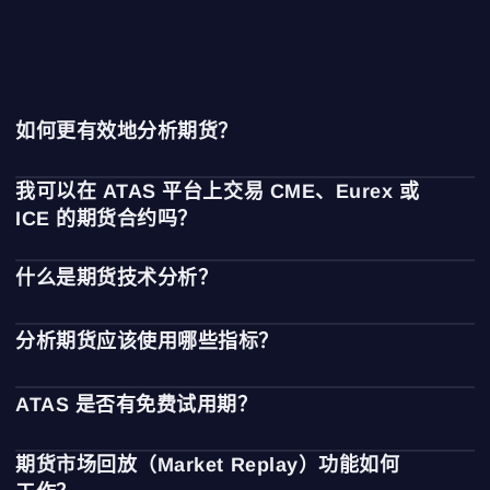
如何更有效地分析期货？
最有效的方法是结合成交量与订单流分析以及传统技术分
我可以在 ATAS 平台上交易 CME、Eurex 或
析。
ICE 的期货合约吗？
这种组合有助于发现机构资金的动向，从而让您能够跟随大
玩家的操作逻辑，而非与之对抗。
可以。我们提供与全球领先期货交易所的连接，包括 CME
什么是期货技术分析？
Group、Eurex、ICE Futures 等。这使您能够直接分析标的
资产，并通过连接的交易所或经纪商在 ATAS 界面内自主执
技术分析是通过在价格图表上叠加图形对象和简单指标(趋势
行交易。
它是如何工作的
分析期货应该使用哪些指标？
线、通道、VWAP、EMA等)来进行的。在ATAS中,你可以用
高级指标和模块来补充经典的技术分析工具,以分析交易量和
ATAS 提供超过 240 种 指标，包括经典技术指标以及先进的
订单流(Delta、CVD、Volume Profile等)——从而获得更多
ATAS 是否有免费试用期？
成交量分析工具：市场深度、德尔塔、集群统计
信息来构建交易假设。
（Footprint）、堆叠失衡（Stacked Imbalance）、Big
是的，我们提供 14 天免费全功能试用，让您充分体验您选
Trades 等。
期货市场回放（Market Replay）功能如何
择的套餐内的所有工具。请注意：要获取实时期货数据，您