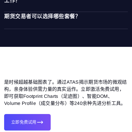
工作？
需要连接受支持的数据提供商账户（如 Rithmic、CQG
等）。
市场回放模块允许加载和播放过往交易会话的历史Tick数据
期货交易者可以选择哪些套餐？
与智能 DOM 数据。该工具是学习成交量分析和测试交易策
略的便捷解决方案，全程无需动用真实资金。
ATAS 提供四个等级的套餐：
Start 套餐：免费，期货数据有 15 分钟延迟；
Plus 套餐：适用于加密货币期货交易；
Pro 和 Ultra 套餐：适用于对传统工具进行实时高级分
析。
是时候超越基础图表了。通过ATAS揭示期货市场的微观结
构，亲身体验供需力量的真实运作。立即激活免费试用，
即可获取Footprint Charts（足迹图）、智能DOM、
Volume Profile（成交量分布）等240余种先进分析工具。
立即免费试用