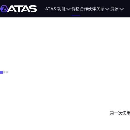
ATAS 功能
价格
合作伙伴关系
资源
专业分析所需的一切，尽在单一订
MBO Bundle：Ultra 套餐专属赠送插件
包含 Iceberg Tracker、Stop Runs Tracker 和 Sweeps Tracker
不止 L2 行情！
第一次使用