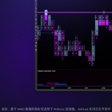
Close
忘记密码？
注册
重置密码
登录
登录
已有账号？
注册
没有账号？
目前，基于 MBO 数据的指标仅适用于 Rithmic 连接器。dxFeed 支持正在开发中