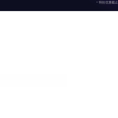
* 特别优惠截止
Start
新功能
MBO Bundle
-
Options Indicators (Beta)
-
Options Board (Beta)
-