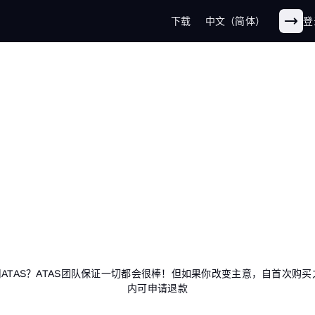
下载
中文（简体）
登
阅
 等高级指标。远
ATAS？ATAS团队保证一切都会很棒！但如果你改变主意，自首次购买
内可申请退款