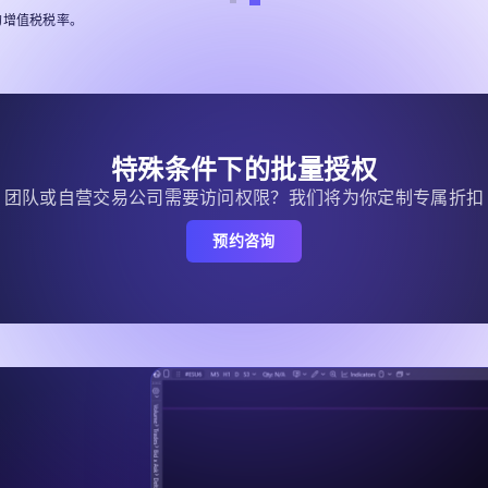
国的增值税税率。
特殊条件下的批量授权
团队或自营交易公司需要访问权限？我们将为你定制专属折扣
预约咨询
登录
注册
重置密码
邮箱
邮箱
输入你的邮箱地址，我们会发送一个链接，让你创建新密码。
邮箱
我希望收到 ATAS 提供的特别优惠
密码
我接受
Terms of use
,
License agreement
.