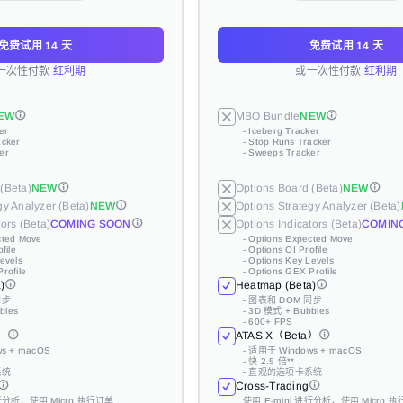
免费试用 14 天
免费试用 14 天
免费试用 14 天
立即支付
免费试用 14 天
免费试用 14 天
免费试用 14 天
立即支付
一次性付款
一次性付款
一次性付款
红利期
红利期
红利期
或一次性付款
或一次性付款
或一次性付款
红利期
红利期
红利期
EW
MBO Bundle
NEW
er
EW
EW
EW
MBO Bundle
MBO Bundle
MBO Bundle
- Iceberg Tracker
NEW
NEW
NEW
acker
- Stop Runs Tracker
er
er
er
- Iceberg Tracker
- Iceberg Tracker
- Iceberg Tracker
er
- Sweeps Tracker
acker
acker
acker
- Stop Runs Tracker
- Stop Runs Tracker
- Stop Runs Tracker
er
er
er
- Sweeps Tracker
- Sweeps Tracker
- Sweeps Tracker
(Beta)
NEW
Options Board (Beta)
NEW
(Beta)
(Beta)
(Beta)
NEW
NEW
NEW
Options Board (Beta)
Options Board (Beta)
Options Board (Beta)
NEW
NEW
NEW
gy Analyzer (Beta)
NEW
Options Strategy Analyzer (Beta)
gy Analyzer (Beta)
gy Analyzer (Beta)
gy Analyzer (Beta)
NEW
NEW
NEW
Options Strategy Analyzer (Beta)
Options Strategy Analyzer (Beta)
Options Strategy Analyzer (Beta)
ors (Beta)
COMING SOON
Options Indicators (Beta)
COMIN
ors (Beta)
ors (Beta)
ors (Beta)
cted Move
COMING SOON
COMING SOON
COMING SOON
Options Indicators (Beta)
Options Indicators (Beta)
Options Indicators (Beta)
- Options Expected Move
COMIN
COMIN
COMIN
file
- Options OI Profile
cted Move
cted Move
cted Move
- Options Expected Move
- Options Expected Move
- Options Expected Move
evels
- Options Key Levels
file
file
file
- Options OI Profile
- Options OI Profile
- Options OI Profile
rofile
- Options GEX Profile
evels
evels
evels
- Options Key Levels
- Options Key Levels
- Options Key Levels
)
Heatmap (Beta)
rofile
rofile
rofile
- Options GEX Profile
- Options GEX Profile
- Options GEX Profile
)
)
)
同步
Heatmap (Beta)
Heatmap (Beta)
Heatmap (Beta)
- 图表和 DOM 同步
bles
- 3D 模式 + Bubbles
同步
同步
同步
- 图表和 DOM 同步
- 图表和 DOM 同步
- 图表和 DOM 同步
- 600+ FPS
bles
bles
bles
- 3D 模式 + Bubbles
- 3D 模式 + Bubbles
- 3D 模式 + Bubbles
a）
ATAS X（Beta）
- 600+ FPS
- 600+ FPS
- 600+ FPS
a）
a）
a）
s + macOS
ATAS X（Beta）
ATAS X（Beta）
ATAS X（Beta）
- 适用于 Windows + macOS
- 快 2.5 倍**
s + macOS
s + macOS
s + macOS
- 适用于 Windows + macOS
- 适用于 Windows + macOS
- 适用于 Windows + macOS
系统
- 直观的选项卡系统
- 快 2.5 倍**
- 快 2.5 倍**
- 快 2.5 倍**
Cross-Trading
系统
系统
系统
- 直观的选项卡系统
- 直观的选项卡系统
- 直观的选项卡系统
进行分析，使用 Micro 执行订单
Cross-Trading
Cross-Trading
Cross-Trading
使用 E-mini 进行分析，使用 Micro 
COMING SOON
Risk Manager
COMING SOON
进行分析，使用 Micro 执行订单
进行分析，使用 Micro 执行订单
进行分析，使用 Micro 执行订单
使用 E-mini 进行分析，使用 Micro 
使用 E-mini 进行分析，使用 Micro 
使用 E-mini 进行分析，使用 Micro 