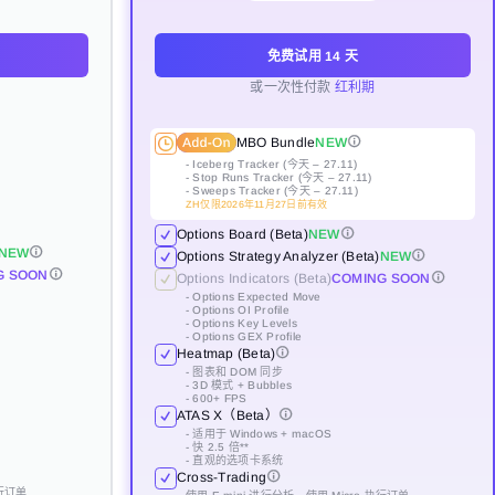
免费试用 14 天
免费试用 14 天
免费试用 14 天
立即支付
或一次性付款
或一次性付款
或一次性付款
红利期
红利期
红利期
MBO Bundle
NEW
MBO Bundle
MBO Bundle
MBO Bundle
NEW
NEW
NEW
- Iceberg Tracker (今天 – 27.11)
- Stop Runs Tracker (今天 – 27.11)
- Iceberg Tracker (今天 – 27.11)
- Iceberg Tracker (今天 – 27.11)
- Iceberg Tracker (今天 – 27.11)
- Sweeps Tracker (今天 – 27.11)
- Stop Runs Tracker (今天 – 27.11)
- Stop Runs Tracker (今天 – 27.11)
- Stop Runs Tracker (今天 – 27.11)
ZH仅限2026年11月27日前有效
- Sweeps Tracker (今天 – 27.11)
- Sweeps Tracker (今天 – 27.11)
- Sweeps Tracker (今天 – 27.11)
ZH仅限2026年11月27日前有效
ZH仅限2026年11月27日前有效
ZH仅限2026年11月27日前有效
Options Board (Beta)
NEW
NEW
Options Board (Beta)
Options Board (Beta)
Options Board (Beta)
NEW
NEW
NEW
Options Strategy Analyzer (Beta)
NEW
NEW
NEW
NEW
G SOON
Options Strategy Analyzer (Beta)
Options Strategy Analyzer (Beta)
Options Strategy Analyzer (Beta)
NEW
NEW
NEW
Options Indicators (Beta)
COMING SOON
G SOON
G SOON
G SOON
Options Indicators (Beta)
Options Indicators (Beta)
Options Indicators (Beta)
- Options Expected Move
COMING SOON
COMING SOON
COMING SOON
- Options OI Profile
- Options Expected Move
- Options Expected Move
- Options Expected Move
- Options Key Levels
- Options OI Profile
- Options OI Profile
- Options OI Profile
- Options GEX Profile
- Options Key Levels
- Options Key Levels
- Options Key Levels
Heatmap (Beta)
- Options GEX Profile
- Options GEX Profile
- Options GEX Profile
Heatmap (Beta)
Heatmap (Beta)
Heatmap (Beta)
- 图表和 DOM 同步
- 3D 模式 + Bubbles
- 图表和 DOM 同步
- 图表和 DOM 同步
- 图表和 DOM 同步
- 600+ FPS
- 3D 模式 + Bubbles
- 3D 模式 + Bubbles
- 3D 模式 + Bubbles
ATAS X（Beta）
- 600+ FPS
- 600+ FPS
- 600+ FPS
ATAS X（Beta）
ATAS X（Beta）
ATAS X（Beta）
- 适用于 Windows + macOS
- 快 2.5 倍**
- 适用于 Windows + macOS
- 适用于 Windows + macOS
- 适用于 Windows + macOS
- 直观的选项卡系统
- 快 2.5 倍**
- 快 2.5 倍**
- 快 2.5 倍**
Cross-Trading
- 直观的选项卡系统
- 直观的选项卡系统
- 直观的选项卡系统
执行订单
Cross-Trading
Cross-Trading
Cross-Trading
使用 E-mini 进行分析，使用 Micro 执行订单
Risk Manager
COMING SOON
执行订单
执行订单
执行订单