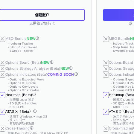
创建账户
创建账户
创建账户
创建账户
无需绑定银行卡
无需绑定银行卡
无需绑定银行卡
无需绑定银行卡
或
或
或
MBO Bundle
N
MBO Bundle
MBO Bundle
MBO Bundle
MBO Bundle
NEW
NEW
NEW
NEW
MBO Bundle
MBO Bundle
MBO Bundle
- Iceberg Track
N
N
N
- Stop Runs Tr
- Iceberg Tracker
- Iceberg Tracker
- Iceberg Tracker
- Iceberg Tracker
- Iceberg Track
- Iceberg Track
- Iceberg Track
- Sweeps Track
- Stop Runs Tracker
- Stop Runs Tracker
- Stop Runs Tracker
- Stop Runs Tracker
- Stop Runs Tr
- Stop Runs Tr
- Stop Runs Tr
- Sweeps Tracker
- Sweeps Tracker
- Sweeps Tracker
- Sweeps Tracker
- Sweeps Track
- Sweeps Track
- Sweeps Track
Options Board 
Options Board (Beta)
Options Board (Beta)
Options Board (Beta)
Options Board (Beta)
NEW
NEW
NEW
NEW
Options Board 
Options Board 
Options Board 
Options Strate
Options Strategy Analyzer (Beta)
Options Strategy Analyzer (Beta)
Options Strategy Analyzer (Beta)
Options Strategy Analyzer (Beta)
NEW
NEW
NEW
NEW
Options Strate
Options Strate
Options Strate
Options Indicat
Options Indicators (Beta)
Options Indicators (Beta)
Options Indicators (Beta)
Options Indicators (Beta)
COMING SOON
COMING SOON
COMING SOON
COMING SOON
Options Indicat
Options Indicat
Options Indicat
- Options Expe
- Options OI Pro
- Options Expected Move
- Options Expected Move
- Options Expected Move
- Options Expected Move
- Options Expe
- Options Expe
- Options Expe
- Options Key L
- Options OI Profile
- Options OI Profile
- Options OI Profile
- Options OI Profile
- Options OI Pro
- Options OI Pro
- Options OI Pro
- Options GEX P
- Options Key Levels
- Options Key Levels
- Options Key Levels
- Options Key Levels
- Options Key L
- Options Key L
- Options Key L
Heatmap (Beta
- Options GEX Profile
- Options GEX Profile
- Options GEX Profile
- Options GEX Profile
- Options GEX P
- Options GEX P
- Options GEX P
Heatmap (Beta)
Heatmap (Beta)
Heatmap (Beta)
Heatmap (Beta)
Heatmap (Beta
Heatmap (Beta
Heatmap (Beta
- 图表和 DOM 
- 3D 模式 + Bub
- 图表和 DOM 同步
- 图表和 DOM 同步
- 图表和 DOM 同步
- 图表和 DOM 同步
- 图表和 DOM 
- 图表和 DOM 
- 图表和 DOM 
- 600+ FPS
- 3D 模式 + Bubbles
- 3D 模式 + Bubbles
- 3D 模式 + Bubbles
- 3D 模式 + Bubbles
- 3D 模式 + Bub
- 3D 模式 + Bub
- 3D 模式 + Bub
ATAS X（Bet
- 600+ FPS
- 600+ FPS
- 600+ FPS
- 600+ FPS
- 600+ FPS
- 600+ FPS
- 600+ FPS
ATAS X（Beta）
ATAS X（Beta）
ATAS X（Beta）
ATAS X（Beta）
ATAS X（Bet
ATAS X（Bet
ATAS X（Bet
- 适用于 Window
- 快 2.5 倍**
- 适用于 Windows + macOS
- 适用于 Windows + macOS
- 适用于 Windows + macOS
- 适用于 Windows + macOS
- 适用于 Window
- 适用于 Window
- 适用于 Window
- 直观的选项卡
- 快 2.5 倍**
- 快 2.5 倍**
- 快 2.5 倍**
- 快 2.5 倍**
- 快 2.5 倍**
- 快 2.5 倍**
- 快 2.5 倍**
Cross-Trading
- 直观的选项卡系统
- 直观的选项卡系统
- 直观的选项卡系统
- 直观的选项卡系统
- 直观的选项卡
- 直观的选项卡
- 直观的选项卡
Cross-Trading
Cross-Trading
Cross-Trading
Cross-Trading
Cross-Trading
Cross-Trading
Cross-Trading
使用 E-mini 
Risk Manager
使用 E-mini 进行分析，使用 Micro 执行订单
使用 E-mini 进行分析，使用 Micro 执行订单
使用 E-mini 进行分析，使用 Micro 执行订单
使用 E-mini 进行分析，使用 Micro 执行订单
使用 E-mini 
使用 E-mini 
使用 E-mini 