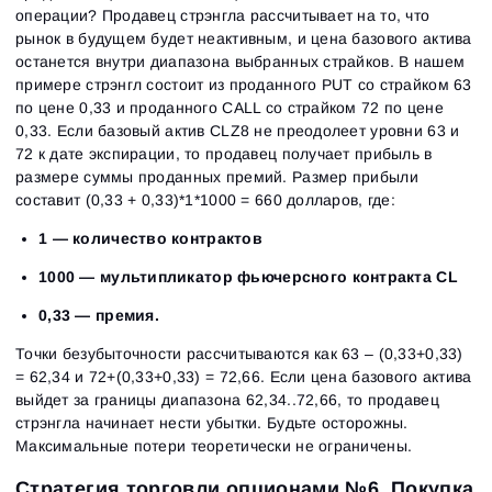
операции? Продавец стрэнгла рассчитывает на то, что
рынок в будущем будет неактивным, и цена базового актива
останется внутри диапазона выбранных страйков. В нашем
примере стрэнгл состоит из проданного PUT со страйком 63
по цене 0,33 и проданного CALL со страйком 72 по цене
0,33. Если базовый актив CLZ8 не преодолеет уровни 63 и
72 к дате экспирации, то продавец получает прибыль в
размере суммы проданных премий. Размер прибыли
составит (0,33 + 0,33)*1*1000 = 660 долларов, где:
1 — количество контрактов
1000 — мультипликатор фьючерсного контракта CL
0,33 — премия.
Точки безубыточности рассчитываются как 63 – (0,33+0,33)
= 62,34 и 72+(0,33+0,33) = 72,66. Если цена базового актива
выйдет за границы диапазона 62,34..72,66, то продавец
стрэнгла начинает нести убытки. Будьте осторожны.
Максимальные потери теоретически не ограничены.
Стратегия торговли опционами №6. Покупка