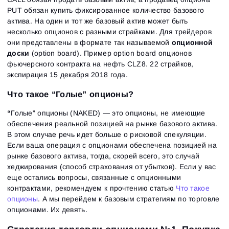
PUT обязан купить фиксированное количество базового
актива. На один и тот же базовый актив может быть
несколько опционов с разными страйками. Для трейдеров
они представлены в формате так называемой
опционной
доски
(option board). Пример option board опционов
фьючерсного контракта на нефть CLZ8. 22 страйков,
экспирация 15 декабря 2018 года.
Что такое “Голые” опционы?
“
Голые” опционы (NAKED) — это опционы, не имеющие
обеспечения реальной позицией на рынке базового актива.
В этом случае речь идет больше о рисковой спекуляции.
Если ваша операция с опционами обеспечена позицией на
рынке базового актива, тогда, скорей всего, это случай
хеджирования (способ страхования от убытков). Если у вас
еще остались вопросы, связанные с опционными
контрактами, рекомендуем к прочтению статью
Что такое
опционы
. А мы перейдем к базовым стратегиям по торговле
опционами. Их девять.