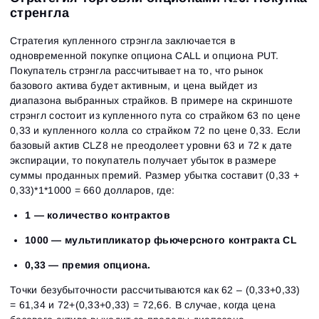
стренгла
Стратегия купленного стрэнгла заключается в
одновременной покупке опциона CALL и опциона PUT.
Покупатель стрэнгла рассчитывает на то, что рынок
базового актива будет активным, и цена выйдет из
диапазона выбранных страйков. В примере на скриншоте
стрэнгл состоит из купленного пута со страйком 63 по цене
0,33 и купленного колла со страйком 72 по цене 0,33. Если
Вход
Регистрация
базовый актив CLZ8 не преодолеет уровни 63 и 72 к дате
Восстановить пароль
Email
Email
экспирации, то покупатель получает убыток в размере
Введи адрес электронной почты, и мы отправим
суммы проданных премий. Размер убытка составит (0,33 +
ссылку для создания нового пароля.
0,33)*1*1000 = 660 долларов, где:
Я хочу получать специальные предложения от
Пароль
Email
ATAS
1 — количество контрактов
Я принимаю:
Terms of use
,
License agreement
.
Ознакомьтесь с политикой конфиденциальности
Close
Забыли пароль?
1000 — мультипликатор фьючерсного контракта CL
0,33 — премия опциона.
Зарегистрироваться
Сбросить пароль
Войти
Точки безубыточности рассчитываются как 62 – (0,33+0,33)
Войти
Уже есть учётная запись?
Зарегистрироваться
Нет учётной записи?
= 61,34 и 72+(0,33+0,33) = 72,66. В случае, когда цена