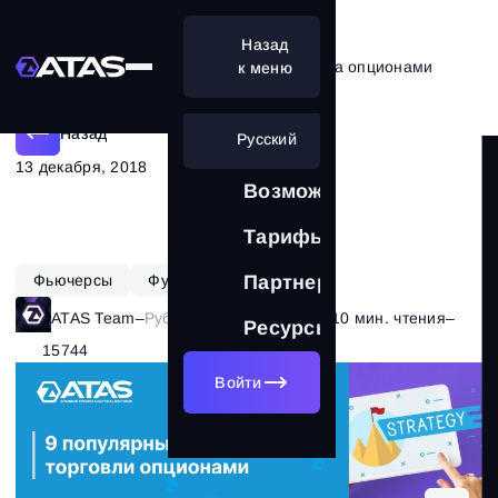
Назад
9 лучших стратегий для трейдинга опционами
к меню
Назад
Русский
13 декабря, 2018
Возможности
Тарифы
Фьючерсы
Функционал ATAS
Партнерам
ATAS Team
–
Рубрика:
Теория рынка
–
10 мин. чтения
–
Ресурсы
15744
Войти