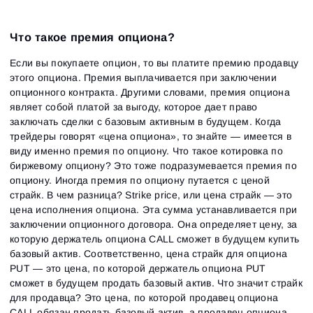
Что такое премия опциона?
Если вы покупаете опцион, то вы платите премию продавцу
этого опциона. Премия выплачивается при заключении
опционного контракта. Другими словами, премия опциона
являет собой платой за выгоду, которое дает право
заключать сделки с базовым активным в будущем. Когда
трейдеры говорят «цена опциона», то знайте — имеется в
виду именно премия по опциону. Что такое котировка по
биржевому опциону? Это тоже подразумевается премия по
опциону. Иногда премия по опциону путается с ценой
страйк. В чем разница? Strike price, или цена страйк — это
цена исполнения опциона. Эта сумма устанавливается при
заключении опционного договора. Она определяет цену, за
которую держатель опциона CALL сможет в будущем купить
базовый актив. Соответственно, цена страйк для опциона
PUT — это цена, по которой держатель опциона PUT
сможет в будущем продать базовый актив. Что значит страйк
для продавца? Это цена, по которой продавец опциона
CALL обязан продать базовый актив, а продавец опциона