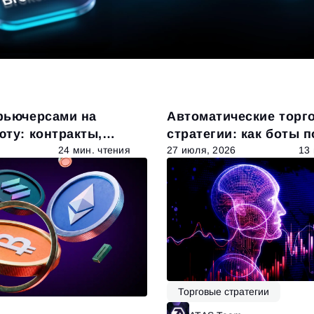
фьючерсами на
Автоматические торг
ту: контракты,
стратегии: как боты 
и анализ рынка
использовать рыноч
24 мин. чтения
27 июля, 2026
13
возможности
Торговые стратегии