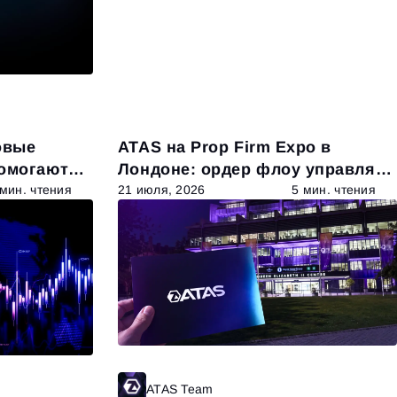
овые
ATAS на Prop Firm Expo в
помогают
Лондоне: ордер флоу управляет
ные
сценой
 мин. чтения
21 июля, 2026
5 мин. чтения
ATAS Team
Читать далее