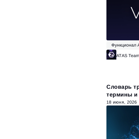
Функционал 
ATAS Tea
Словарь т
термины и
нужно зна
18 июня, 2026