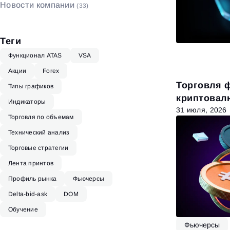
Новости компании
(33)
Биржевой стакан
(4)
Теги
Функционал ATAS
VSA
Акции
Forex
Торговля 
Типы графиков
криптовалю
Индикаторы
стратегии 
31 июля, 2026
Торговля по объемам
Технический анализ
Торговые стратегии
Лента принтов
Профиль рынка
Фьючерсы
Delta-bid-ask
DOM
Обучение
Фьючерсы