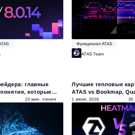
ATAS
Функционал ATAS
m
Читать далее
ATAS Team
Ч
рейдера: главные
Лучшие тепловые карт
 понятия, которые
ATAS vs Bookmap, Qu
ть
др.
23 мин. чтения
1 июня, 2026
30