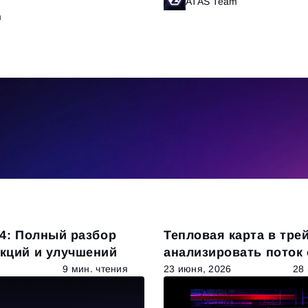
ATAS Team
Ч
m
Читать далее
.14: Полный разбор
Тепловая карта в трей
кций и улучшений
анализировать поток
ликвидность
9 мин. чтения
23 июня, 2026
28