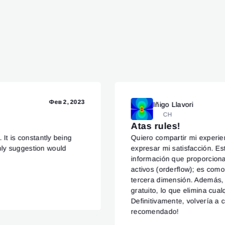
Фев 2, 2023
Iñigo Llavori
CH
Atas rules!
 It is constantly being
Quiero compartir mi experie
nly suggestion would
expresar mi satisfacción. E
información que proporcion
activos (orderflow); es com
tercera dimensión. Además, 
gratuito, lo que elimina cua
Definitivamente, volvería a 
recomendado!