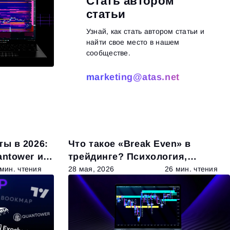
Стать автором
статьи
Узнай, как стать автором статьи и
найти свое место в нашем
сообществе.
marketing@atas.net
итать далее
ы в 2026:
Что такое «Break Even» в
antower и
трейдинге? Психология,
математика и 4 проверенных
 мин. чтения
28 мая, 2026
26 мин. чтения
тактики