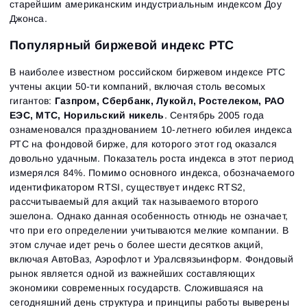
старейшим американским индустриальным индексом Доу
Джонса.
Популярный биржевой индекс РТС
В наиболее известном российском биржевом индексе РТС
учтены акции 50-ти компаний, включая столь весомых
гигантов:
Газпром, Сбербанк, Лукойл, Ростелеком, РАО
ЕЭС, МТС, Норильский никель
. Сентябрь 2005 года
ознаменовался празднованием 10-летнего юбилея индекса
РТС на фондовой бирже, для которого этот год оказался
довольно удачным. Показатель роста индекса в этот период
измерялся 84%. Помимо основного индекса, обозначаемого
идентификатором RTSI, существует индекс RТS2,
рассчитываемый для акций так называемого второго
эшелона. Однако данная особенность отнюдь не означает,
что при его определении учитываются мелкие компании. В
этом случае идет речь о более шести десятков акций,
включая АвтоВаз, Аэрофлот и Уралсвязьинформ. Фондовый
рынок является одной из важнейших составляющих
экономики современных государств. Сложившаяся на
сегодняшний день структура и принципы работы выверены