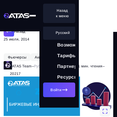
Назад
Индексы бирж. RTS
к меню
Назад
Русский
25 июля, 2014
Возможности
Тарифы
Фьючерсы
Акции
Партнерам
ATAS Team
–
Рубрика:
Теория рынка
–
1 мин. чтения
–
20217
Ресурсы
Войти