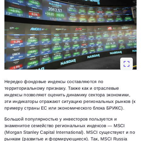
ссылку для создания нового пароля.
Я хочу получать специальные предложения от
Пароль
Email
ATAS
Я принимаю:
Terms of use
,
License agreement
.
Ознакомьтесь с политикой конфиденциальности
Close
Забыли пароль?
Зарегистрироваться
Сбросить пароль
Войти
Войти
Уже есть учётная запись?
Зарегистрироваться
Нет учётной записи?
Нередко фондовые индексы составляются по
территориальному признаку. Также как и отраслевые
индексы позволяют оценить динамику сектора экономики,
эти индикаторы отражают ситуацию региональных рынков (к
примеру страны ЕС или экономического блока БРИКС).
Большой популярностью у инвесторов пользуется и
знаменитое семейство региональных индексов — MSCI
(Morgan Stanley Capital International). MSCI существуют и по
рынкам (развитые и формирующиеся). Так, MSCI Russia