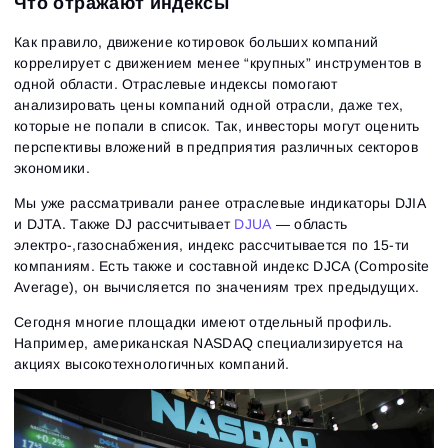
Что отражают индексы
Как правило, движение котировок больших компаний
коррелирует с движением менее “крупных” инструментов в
одной области. Отраслевые индексы помогают
анализировать цены компаний одной отрасли, даже тех,
которые не попали в список. Так, инвесторы могут оценить
перспективы вложений в предприятия различных секторов
экономики.
Мы уже рассматривали ранее отраслевые индикаторы DJIA
и DJTA. Также DJ рассчитывает
DJUA
— область
электро-,газоснабжения, индекс рассчитывается по 15-ти
компаниям. Есть также и составной индекс DJCA (Composite
Average), он вычисляется по значениям трех предыдущих.
Сегодня многие площадки имеют отдельный профиль.
Например, американская NASDAQ специализируется на
акциях высокотехнологичных компаний.
Вход
Регистрация
Восстановить пароль
Email
Email
Введи адрес электронной почты, и мы отправим