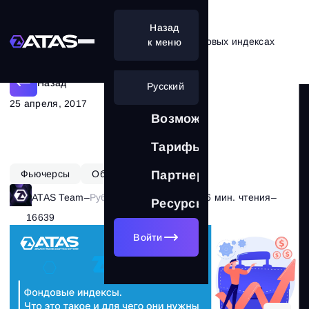
Назад
Все, что вам нужно знать о фондовых индексах
к меню
Назад
Русский
25 апреля, 2017
Возможности
Тарифы
Фьючерсы
Обучение
Партнерам
ATAS Team
–
Рубрика:
Теория рынка
–
6 мин. чтения
–
Ресурсы
16639
Войти