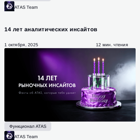
ATAS Team
14 лет аналитических инсайтов
1 октября, 2025
12 мин. чтения
Вход
Регистрация
Функционал ATAS
Восстановить пароль
Email
Email
ATAS Team
Введи адрес электронной почты, и мы отправим