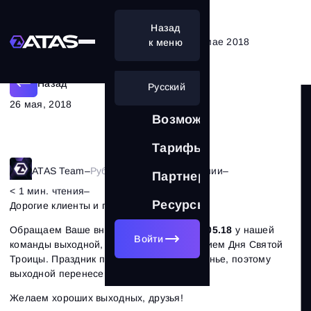
Назад
Как работает поддержка ATAS в мае 2018
к меню
Назад
Русский
26 мая, 2018
Возможности
Тарифы
ATAS Team
–
Рубрика:
Новости компании
–
Партнерам
< 1 мин. чтения
–
13985
Ресурсы
Дорогие клиенты и партнеры!
Обращаем Ваше внимание на то, что
28.05.18
у нашей
Войти
команды выходной, в связи с празднованием Дня Святой
Троицы. Праздник преподает на воскресенье, поэтому
выходной перенесен на понедельник.
Желаем хороших выходных, друзья!