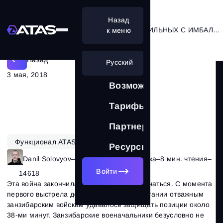
Назад
КАК ТОРГОВАТЬ НА СТОРОНЕ СИЛЬНЫХ С ИМБАЛАНСОМ
к меню
Назад
Русский
3 мая, 2018
Возможности
Тарифы
Партнерам
Функционал ATAS
Ресурсы
Danil Solovyov
–
Рубрика:
Основы рынка
–
8 мин. чтения
–
Войти
14618
Эта война закончилась, даже не успев начаться. С момента
первого выстрела до полной победы Британии отважным
занзибарским войскам удавалось защищать позиции около
38-ми минут. Занзибарские военачальники безусловно не