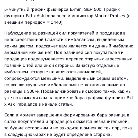
5-минутный график фьючерса E-mini S&P 500. График
футпринт Bid x Ask Imbalance и индикатор Market Profiles (c
внешним периодом = 1440)
Наблюдение за разницей сил покупателей и продавцов в
непосредственной близости к имбалансам, выделенным
ярким цветом, подскажет вам является ли данный имбаланс
аномалией или же нет. Под разницей сил покупателей и
продавцов подразумевается перевес открытых агрессивных
позиций с той или иной стороны. Зачастую отдельные
имбалансы, которые не являются аномалией,
сопровождаются меньшими, выделенными серым цветом,
Вход
Регистрация
но все же крупными имбалансами не дотягивающими до
Восстановить пароль
Email
Email
разницы в 300%. Проанализировать их можно также, как мы
Введи адрес электронной почты, и мы отправим
уже показывали вам на примере бара графика футпринт Bid
ссылку для создания нового пароля.
Я хочу получать специальные предложения от
x Ask Imbalance в начале статьи.
Пароль
Email
ATAS
Я принимаю:
Terms of use
,
License agreement
.
Если в момент завершения формирования бара разница в
Ознакомьтесь с политикой конфиденциальности
Close
Забыли пароль?
силах покупателей и продавцов окажется незначительной,
то будьте осторожны и не заходите в рынок до тех пор, пока
в следующих барах не будет определена сторона,
Зарегистрироваться