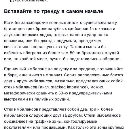
руках покупателей.
Вставайте по тренду в самом начале
Если бы занзибарские военные знали о существовании у
британцев трех бронепалубных крейсеров 1-го класса и
двух канонерских лодок, готовых нанести удар по их
позициям, они бы дважды подумали, прежде чем
ввязываться в неравную схватку. Так они смогли бы
избежать обстрела из более чем 50-ти британских орудий
или, по крайней мере, лучше бы подготовились к обороне.
Единичный имбаланс на покупку или продажу, появившийся
в баре, еще ничего не значит. Серия расположенных близко
друг к другу имбалансов, визуально представляющих собой
стек имбалансов (англ. stacked imbalance), можно
метафорически сравнить с 50-ю предупредительными
выстрелами из палубных орудий.
Стек имбалансов представляет собой два, три и более
имбалансов следующих друг за другом. Стеки имбалансов
обозначают на графике зоны, контролируемые
покупателями или продавцами. Как только эти зоны крупных