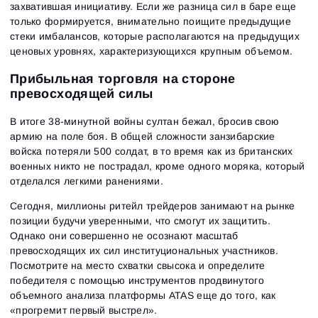
Сбросить пароль
Войти
захватившая инициативу. Если же разница сил в баре еще
только формируется, внимательно поищите предыдущие
Войти
Уже есть учётная запись?
Зарегистрироваться
Нет учётной записи?
стеки имбалансов, которые располагаются на предыдущих
ценовых уровнях, характеризующихся крупным объемом.
Прибыльная торговля на стороне
превосходящей силы
В итоге 38-минутной войны султан бежал, бросив свою
армию на поле боя. В общей сложности занзибарские
войска потеряли 500 солдат, в то время как из британских
военных никто не пострадал, кроме одного моряка, который
отделался легкими ранениями.
Сегодня, миллионы ритейл трейдеров занимают на рынке
позиции будучи уверенными, что смогут их защитить.
Однако они совершенно не осознают масштаб
превосходящих их сил институциональных участников.
Посмотрите на место схватки свысока и определите
победителя с помощью инструментов продвинутого
объемного анализа платформы ATAS еще до того, как
«прогремит первый выстрел».