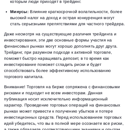
которым люди приходят в трейдинг.
Минусы:
Влияние краткосрочной волатильности, более
высокий налог на доход и острая конкуренция могут
стать серьезными препятствиями для частного трейдера.
Даже несмотря на существующие различия трейдинга и
инвестирования, эти две основные формы участия на
финансовых рынках могут хорошо дополнять друг друга.
Вход
Регистрация
Трейдинг, при разумном подходе к активной торговле,
Восстановить пароль
Email
Email
поможет быстро наращивать депозит, в то время как
Введи адрес электронной почты, и мы отправим
инвестирование поможет сгладить риски и будет
ссылку для создания нового пароля.
Я хочу получать специальные предложения от
способствовать более эффективному использованию
Пароль
Email
ATAS
торгового капитала.
Я принимаю:
Terms of use
,
License agreement
.
Close
Забыли пароль?
Внимание! Торговля на бирже сопряжена с финансовыми
рисками и подходит не всем инвесторам. Данная
публикация носит исключительно информационный
Зарегистрироваться
Сбросить пароль
Войти
характер. Проведение торговых операций на финансовых
рынках может привести к получению убытков и потере
Войти
Уже есть учётная запись?
Зарегистрироваться
Нет учётной записи?
инвестиционных средств. Перед использованием торговых
идей убедитесь, что вы в полной мере осознаете все риски,
а также обладаете соответствующими знаниями и опытом