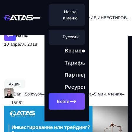
Назад
ЧЕМ ЗАНИМАТЬСЯ? РАЗВЕТВЛЕНИЕ ИНВЕСТИРОВАНИЕ/ТРЕЙДИНГ
к меню
Назад
Русский
10 апреля, 2018
Возможности
Тарифы
Партнерам
Акции
Ресурсы
Danil Solovyov
–
Рубрика:
Теория рынка
–
5 мин. чтения
–
Войти
15061