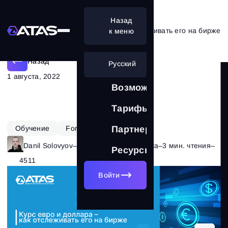
Назад
Курс евро к доллару – как отслеживать его на бирже
к меню
Назад
Русский
1 августа, 2022
Возможности
Тарифы
Обучение
Forex
Партнерам
Danil Solovyov
–
Рубрика:
Теория рынка
–
3 мин. чтения
–
Ресурсы
4511
Войти