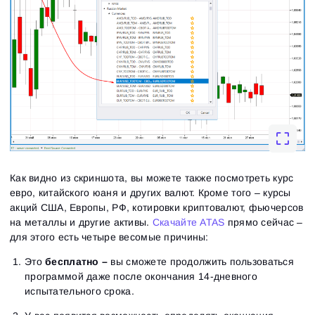
Вход
Регистрация
Восстановить пароль
Email
Email
Введи адрес электронной почты, и мы отправим
ссылку для создания нового пароля.
Я хочу получать специальные предложения от
Пароль
Email
ATAS
Как видно из скриншота, вы можете также посмотреть курс
Я принимаю:
Terms of use
,
License agreement
.
Ознакомьтесь с политикой конфиденциальности
евро, китайского юаня и других валют. Кроме того – курсы
Close
Забыли пароль?
акций США, Европы, РФ, котировки криптовалют, фьючерсов
на металлы и другие активы.
Скачайте ATAS
прямо сейчас –
Зарегистрироваться
для этого есть четыре весомые причины:
Сбросить пароль
Войти
Это
бесплатно –
вы сможете продолжить пользоваться
Войти
Уже есть учётная запись?
Зарегистрироваться
Нет учётной записи?
программой даже после окончания 14-дневного
испытательного срока.