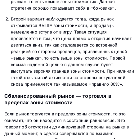
рынка», то есть «выше зоны стоимости». Данная
стратегия хорошо показывает себя в «боковике».
Второй вариант наблюдается тогда, когда рынок
Вход
Регистрация
открывается ВЫШЕ зоны стоимости, и продавцы
Восстановить пароль
Email
немедленно вступают в игру. Такая ситуация
Email
Введи адрес электронной почты, и мы отправим
проявляется в том, что цена прямо с открытия начинает
ссылку для создания нового пароля.
двигаться вниз, так как сталкивается со встречной
Я хочу получать специальные предложения от
Пароль
Email
реакцией со стороны продавцов, привлеченных ценой
ATAS
Я принимаю:
Terms of use
,
License agreement
.
«выше рынка», то есть выше зоны стоимости. Первой
Ознакомьтесь с политикой конфиденциальности
Close
Забыли пароль?
весьма надежной целью в данном случае будет
выступать верхняя граница зоны стоимости. При наличии
такой отзывчивой активности со стороны покупателей,
Зарегистрироваться
Сбросить пароль
Войти
снова применяется так называемое «правило 80%».
Войти
Уже есть учётная запись?
Зарегистрироваться
Нет учётной записи?
Сбалансированный рынок — торговля в
пределах зоны стоимости
Если рынок торгуется в пределах зоны стоимости, то это
означает, что он находится в состоянии равновесия. Это
говорит об отсутствии доминирующей стороны на рынке в
данный момент, а сделки совершаются по взаимно