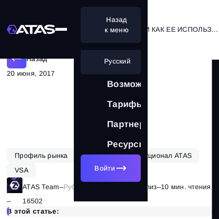
Назад
ЧТО ТАКОЕ ЗОНА СТОИМОСТИ И КАК ЕЕ ИСПОЛЬЗОВАТЬ В ТОРГОВЛЕ
к меню
Назад
Русский
20 июня, 2017
Возможности
Тарифы
Партнерам
Ресурсы
Профиль рынка
Обучение
Функционал ATAS
Войти
VSA
ATAS Team
–
Рубрика:
Объемный анализ
–
10 мин. чтения
–
16502
В этой статье: