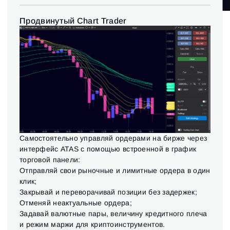
ИНДИКАТОРЫ
(11)
Продвинутый Chart Trader
БИРЖИ И ПОДКЛЮЧЕНИЯ
(5)
ИНТЕРФЕЙС ДЛЯ ТОРГОВЛИ
(9)
АНАЛИЗ ЛИКВИДНОСТИ
(3)
Самостоятельно управляй ордерами на бирже через
интерфейс ATAS с помощью встроенной в график
торговой панели:
Отправляй свои рыночные и лимитные ордера в один
клик;
Закрывай и переворачивай позиции без задержек;
Отменяй неактуальные ордера;
Задавай валютные пары, величину кредитного плеча
и режим маржи для криптоинструментов.