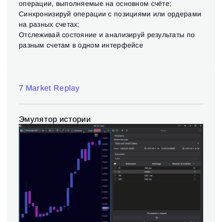
Сбросить пароль
Войти
операции, выполняемые на основном счёте;
Синхронизируй операции с позициями или ордерами
Войти
Уже есть учётная запись?
Зарегистрироваться
Нет учётной записи?
на разных счетах;
Отслеживай состояние и анализируй результаты по
разным счетам в одном интерфейсе
7 Market Replay
Эмулятор истории