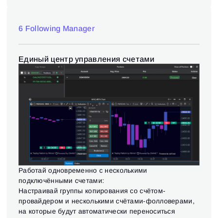
6 Following Manager
Единый центр управления счетами
Вход
Регистрация
Восстановить пароль
Email
Email
Введи адрес электронной почты, и мы отправим
ссылку для создания нового пароля.
Я хочу получать специальные предложения от
Пароль
Email
Работай одновременно с несколькими
ATAS
Я принимаю:
Terms of use
,
License agreement
.
подключёнными счетами:
Ознакомьтесь с политикой конфиденциальности
Close
Настраивай группы копирования со счётом-
Забыли пароль?
провайдером и несколькими счётами-фолловерами,
на которые будут автоматически переноситься
Зарегистрироваться