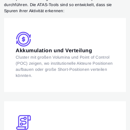
durchführen. Die ATAS-Tools sind so entwickelt, dass sie
Anmeldung
Registrierung
Spuren ihrer Aktivität erkennen:
Passwort zurücksetzen
E-Mail-Adresse
Email
Gib deine E-Mail-Adresse ein, und wir schicken dir
einen Link, um ein neues Passwort zu erstellen.
Ich möchte Sonderangebote von ATAS erhalten
Passwort
E-Mail-Adresse
Ich akzeptiere die
Terms of use
,
License agreement
.
Lesen Sie unsere Datenschutzerklärung
Close
Passwort vergessen?
Akkumulation und Verteilung
Cluster mit großen Volumina und Point of Control
Registrieren
Passwort zurücksetzen
Anmelden
(POC) zeigen, wo institutionelle Akteure Positionen
aufbauen oder große Short-Positionen verteilen
Anmelden
Hast du schon ein Konto?
Registrieren
Noch kein Konto?
könnten.