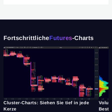
Fortschrittliche
Futures
-Charts
Cluster-Charts: Siehen Sie tief in jede
Volum
Kerze
Besti