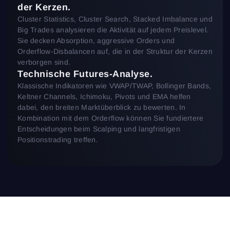
der Kerzen.
Cluster Statistics, Cluster Search, Stacked Imbalance und
Big Trades analysieren die Aktivität auf jedem Preislevel.
Sie decken Absorption, aggressive Orders und
Orderflow-Disbalancen auf, die in der Struktur der Kerzen
verborgen sind.
Technische Futures-Analyse.
Klassische Indikatoren wie VWAP/TWAP, Bollinger Bands,
Keltner Channels, Ichimoku, Pivots und EMA helfen
dabei, den breiten Marktüberblick zu bewerten. In
Kombination mit dem Orderflow können Sie fundiertere
Entscheidungen beim Scalping und langfristigen
Positionstrading treffen.