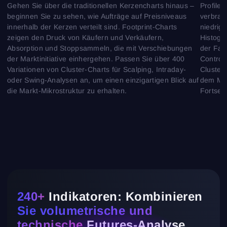
Gehen Sie über die traditionellen Kerzencharts hinaus –
Profile
beginnen Sie zu sehen, wie Aufträge auf Preisniveaus
verbrac
innerhalb der Kerzen verteilt sind. Footprint-Charts
niedrig
zeigen den Druck von Käufern und Verkäufern,
Histogr
Absorption und Stoppsammeln, die mit Verschiebungen
der Fair
der Marktinitiative einhergehen. Passen Sie über 400
Control 
Variationen von Cluster-Charts für Scalping, Intraday-
Cluster 
oder Swing-Analysen an, um einen einzigartigen Blick auf
dem Mar
die Markt-Mikrostruktur zu erhalten.
Fortset
240+
Indikatoren: Kombinieren
Sie volumetrische und
technische
Futures-Analyse