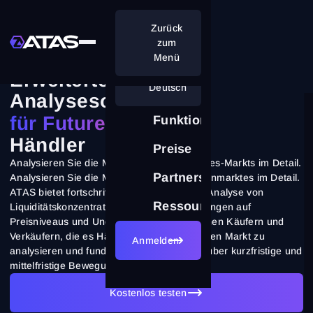
Zurück
zum
Menü
Erweiterte
Deutsch
Analysesoftware
für Futures
-
Funktionen
Händler
Preise
Analysieren Sie die Mikrostruktur des Futures-Markts im Detail.
Partnerschaft
Analysieren Sie die Mikrostruktur des Terminmarktes im Detail.
ATAS bietet fortschrittliche Werkzeuge zur Analyse von
Ressourcen
Liquiditätskonzentrationen, Volumenverteilungen auf
Preisniveaus und Ungleichgewichten zwischen Käufern und
Verkäufern, die es Händlern ermöglichen, den Markt zu
Anmelden
analysieren und fundierte Entscheidungen über kurzfristige und
mittelfristige Bewegungen zu treffen.
Kostenlos testen