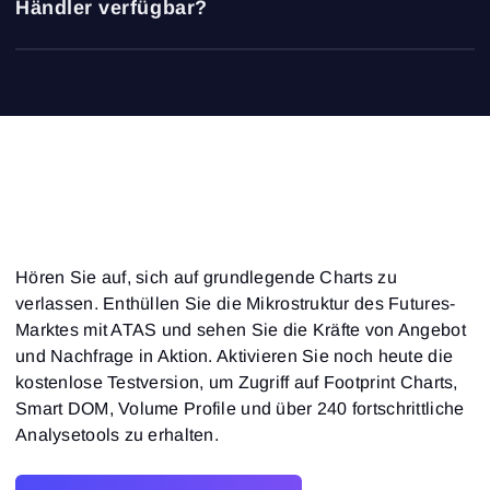
Händler verfügbar?
vergangener Handelssitzungen. Dies ist ein praktisches
Werkzeug für das Erlernen der Volumenanalyse und das
ATAS bietet vier Abonnementstufen:
Testen von Strategien ohne den Einsatz von echtem
Kapital.
Start – kostenlos mit 15 Minuten Verzögerung bei
Futures-Daten;
Plus – für den Handel mit Krypto-Futures;
Pro und Ultra – für fortgeschrittene Echtzeitanalysen
klassischer Instrumente (CME, Eurex, ICE usw.).
Hören Sie auf, sich auf grundlegende Charts zu
verlassen. Enthüllen Sie die Mikrostruktur des Futures-
Marktes mit ATAS und sehen Sie die Kräfte von Angebot
und Nachfrage in Aktion. Aktivieren Sie noch heute die
kostenlose Testversion, um Zugriff auf Footprint Charts,
Smart DOM, Volume Profile und über 240 fortschrittliche
Analysetools zu erhalten.