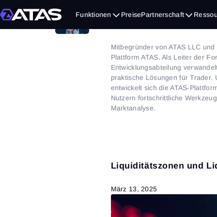
Funktionen
Preise
Partnerschaft
Ressou
8
artikel
Mitbegründer von ATAS LLC und M
Plattform ATAS. Als Leiter der F
Entwicklungsabteilung verwandelt
praktische Lösungen für Trader.
entwickelt sich die ATAS-Plattform
Nutzern fortschrittliche Werkze
Marktanalyse.
Liquiditätszonen und Li
März 13, 2025