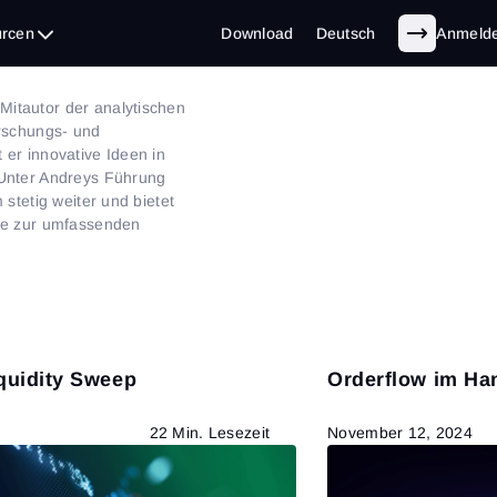
rcen
Download
Deutsch
Anmeld
itautor der analytischen
orschungs- und
 er innovative Ideen in
 Unter Andreys Führung
 stetig weiter und bietet
uge zur umfassenden
quidity Sweep
Orderflow im Han
22 Min. Lesezeit
November 12, 2024