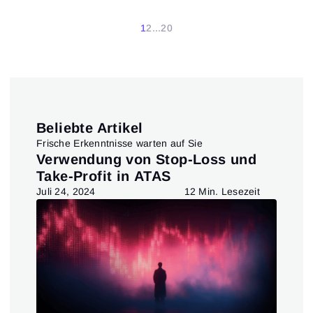
1
2
...
20
Beliebte Artikel
Frische Erkenntnisse warten auf Sie
ept
Verwendung von Stop-Loss und
Wi
Take-Profit in ATAS
nu
ve
t
Juli 24, 2024
12 Min. Lesezeit
Mär