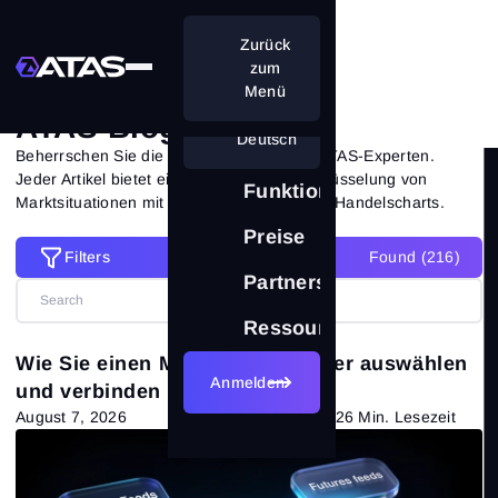
Zurück
Startseite
Blog
zum
Menü
ATAS Blog
Deutsch
Beherrschen Sie die Volumenanalyse mit ATAS-Experten.
Jeder Artikel bietet eine praxisnahe Aufschlüsselung von
Funktionen
Marktsituationen mit Beispielen aus echten Handelscharts.
Preise
Filters
Found (
216
)
Filters
Partnerschaft
Alle Filter zurücksetzen
Ressourcen
Kategorien
Wie Sie einen Marktdatenanbieter auswählen
Anmelden
und verbinden
Alle Beiträge
(216)
August 7, 2026
26 Min. Lesezeit
Markttheorie
(108)