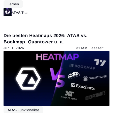
Lernen
ATAS Team
Die besten Heatmaps 2026: ATAS vs.
Bookmap, Quantower u. a.
Juni 1, 2026
31 Min. Lesezeit
Anmeldung
Registrierung
Passwort zurücksetzen
ATAS-Funktionalität
E-Mail-Adresse