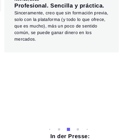
I 
Profesional. Sencilla y práctica.
at
Sinceramente, creo que sin formación previa,
I wa
solo con la plataforma (y todo lo que ofrece,
Mak
que es mucho), más un poco de sentido
even
común, se puede ganar dinero en los
had
mercados.
In der Presse: