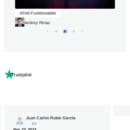
ATAS-Funktionalität
A
Andrey Rinas
Trustpilot
Juan Carlos Rubio García
ES
Apr.
Nov. 23, 2023