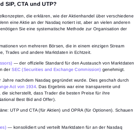
nd SIP, CTA und UTP?
elkonzepten, die erklären, wie der Aktienhandel über verschiedene
Wenn eine Aktie an der Nasdaq notiert ist, aber an vielen anderen
benötigen Sie eine systematische Methode zur Organisation der
rmationen von mehreren Börsen, die in einem einzigen Stream
rse, Trades und andere Marktdaten in Echtzeit.
essors)
— der offizielle Standard für den Austausch von Marktdaten
on der
SEC (Securities and Exchange Commission)
genehmigt.
er Jahre nachdem Nasdaq gegründet wurde. Dies geschah durch
ange Act von 1934
. Das Ergebnis war eine transparente und
, die sicherstellt, dass Trader die besten Preise für ihre
tional Best Bid and Offer).
läne: UTP und CTA (für Aktien) und OPRA (für Optionen). Schauen
ges)
— konsolidiert und verteilt Marktdaten für an der Nasdaq