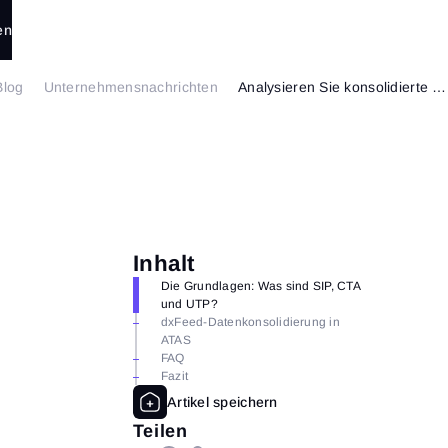
en
Blog
Unternehmensnachrichten
Analysieren Sie konsolidierte Volumina am US-Aktienmarkt — jetzt in ATAS
Inhalt
Die Grundlagen: Was sind SIP, CTA
und UTP?
dxFeed-Datenkonsolidierung in
ATAS
FAQ
Fazit
Teilen