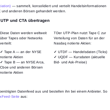
iation)
— sammelt, konsolidiert und verteilt Handelsinformationen
X und anderen Börsen gehandelt werden.
 UTP und CTA übertragen
Diese Daten werden weltweit
TDer UTP-Plan nutzt Tape C zur
über Tapes oder Networks
Verteilung von Daten für an der
verteilt:
Nasdaq notierte Aktien:
✓
Tape A — an der NYSE
✓
UTDF — Handelsdaten (Ticks)
notierte Aktien
✓
UQDF — Kursdaten (aktuelle
✓
Tape B — an NYSE Arca,
Bid- und Ask-Preise)
Cboe und anderen Börsen
notierte Aktien
Anmeldung
Registrierung
Passwort zurücksetzen
E-Mail-Adresse
benötigten Datenfeed aus und bestellen ihn bei einem Anbieter. So
Email
Gib deine E-Mail-Adresse ein, und wir schicken dir einen
xFeed-Seite
aus:
Link, um ein neues Passwort zu erstellen.
Ich möchte Sonderangebote von ATAS erhalten
Passwort
E-Mail-Adresse
Ich akzeptiere die
Terms of use
,
License agreement
.