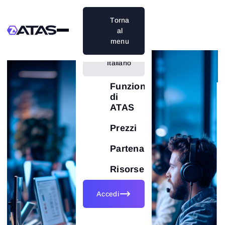
Torna
al
menu
Italiano
Funzionalità
di
ATAS
Prezzi
Partenariati
Risorse
Accedi