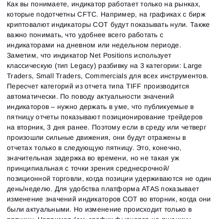
Как вы понимаете, индикатор работает только на рынках,
которые подотчетны CFTC. Например, на графиках с бирж
криптовалют индикаторы СОТ будут показывать нули. Также
важно понимать, что удобнее всего работать с
индикаторами на дневном или недельном периоде.
Заметим, что индикатор Net Positions использует
классическую (тип Legacy) разбивку на 3 категории: Large
Traders, Small Traders, Commercials для всех инструментов.
Пересчет категорий из отчета типа TIFF производится
автоматически. По поводу актуальности значений
индикаторов – нужно держать в уме, что публикуемые в
пятницу отчеты показывают позиционирование трейдеров
на вторник, 3 дня ранее. Поэтому если в среду или четверг
произошли сильные движения, они будут отражены в
отчетах только в следующую пятницу. Это, конечно,
значительная задержка во времени, но не такая уж
принципиальная с точки зрения среднесрочной/
позиционной торговли, когда позиции удерживаются не один
день/неделю. Для удобства платформа ATAS показывает
изменение значений индикаторов СОТ во вторник, когда они
были актуальными. Но изменение происходит только в