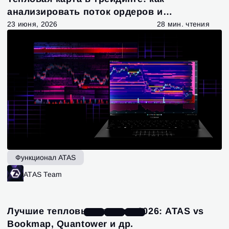
анализировать поток ордеров и
ликвидность
23 июня, 2026
28 мин. чтения
Функционал ATAS
ATAS Team
Лучшие тепловые карты в 2026: ATAS vs
Bookmap, Quantower и др.