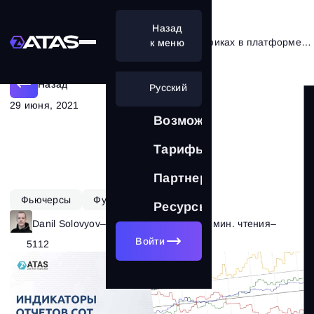
Назад
Анализ индикаторов COT на графиках в платформе ATAS
к меню
Назад
Русский
29 июня, 2021
Возможности
Тарифы
Партнерам
Фьючерсы
Функционал ATAS
Ресурсы
Danil Solovyov
–
Рубрика:
Графики
–
15 мин. чтения
–
Войти
5112