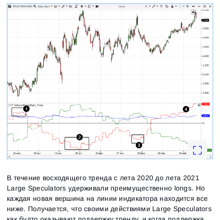
Вход
Регистрация
Восстановить пароль
Email
В течение восходящего тренда с лета 2020 до лета 2021
Email
Введи адрес электронной почты, и мы отправим
Large Speculators удерживали преимущественно longs. Но
ссылку для создания нового пароля.
каждая новая вершина на линии индикатора находится все
Я хочу получать специальные предложения от
Пароль
Email
ниже. Получается, что своими действиями Large Speculators
ATAS
Я принимаю:
Terms of use
,
License agreement
.
как будто оказывают поддержку тренду, и когда поддержка