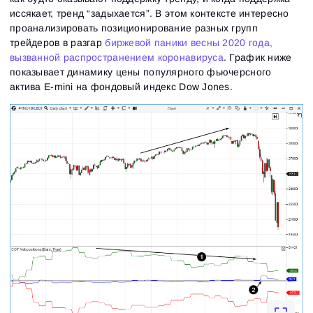
Close
Забыли пароль?
иссякает, тренд “задыхается”. В этом контексте интересно
проанализировать позиционирование разных групп
трейдеров в разгар
биржевой паники весны 2020 года,
Зарегистрироваться
Сбросить пароль
Войти
вызванной распространением коронавируса
. График ниже
показывает динамику цены популярного фьючерсного
Войти
Уже есть учётная запись?
Зарегистрироваться
Нет учётной записи?
актива E-mini на фондовый индекс Dow Jones.