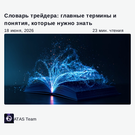
Словарь трейдера: главные термины и
понятия, которые нужно знать
18 июня, 2026
23 мин. чтения
Вход
Регистрация
Восстановить пароль
Email
Email
Введи адрес электронной почты, и мы отправим
ATAS Team
ссылку для создания нового пароля.
Я хочу получать специальные предложения от
Пароль
Email
ATAS