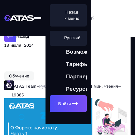
Назад
Заработок на форекс — лохотрон?
к меню
Назад
Русский
18 июля, 2014
Возможности
Тарифы
Обучение
Партнерам
ATAS Team
–
Рубрика:
Теория рынка
–
4 мин. чтения
–
Ресурсы
19385
Войти