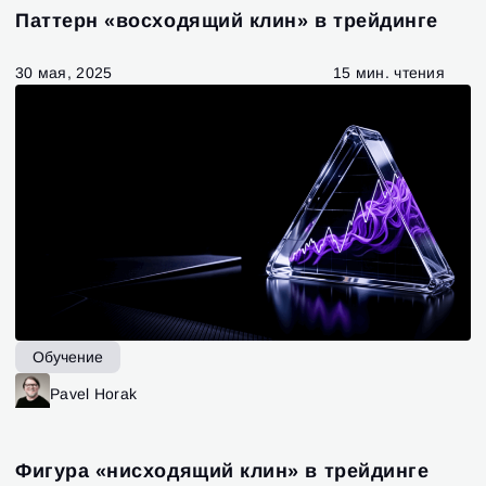
Я принимаю:
Terms of use
,
License agreement
.
Паттерн «восходящий клин» в трейдинге
Close
Забыли пароль?
30 мая, 2025
15 мин. чтения
Зарегистрироваться
Сбросить пароль
Войти
Войти
Уже есть учётная запись?
Зарегистрироваться
Нет учётной записи?
Обучение
Pavel Horak
Фигура «нисходящий клин» в трейдинге