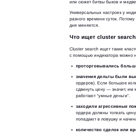
или сюжет битвы быков и медве
Универсальных настроек у инди
разного времени суток. Потому
дня меняется.
Что ищет cluster searc
Cluster search ищет такие кла
с помощью индикатора можно на
проторговывались больш
значения дельты были вы
ордеров). Если большое кол
сдвинуть цену — значит, и
работают “умные деньги”.
заходили агрессивные по
ордера должны толкать цену 
попадают в ловушку и начи
количество сделок или вр