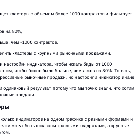
Ознакомьтесь с политикой конфиденциальности
Close
Забыли пароль?
щет кластеры с объемом более 1000 контрактов и фильтрует
Зарегистрироваться
Сбросить пароль
Войти
Войти
ов на 80%,
Уже есть учётная запись?
Зарегистрироваться
Нет учётной записи?
ьше, чем -1000 контрактов.
делить кластеры с крупными рыночными продажами.
 настройки индикатора, чтобы искать биды от 1000
хотим, чтобы бидов было больше, чем асков на 80%. То есть,
грессивные рыночные продажи, но настроили индикатор иначе.
 одинаковый результат, потому что мы точно знали, что хотим
ыночные продажи.
оры
сколько индикаторов на одном графике с разными формами и
елки могут быть показаны красными квадратами, а крупные
угом.