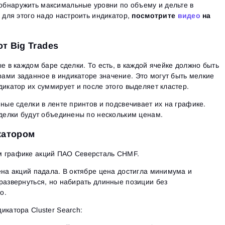
бнаружить максимальные уровни по объему и дельте в
 для этого надо настроить индикатор,
посмотрите
видео
на
от Big Trades
е в каждом баре сделки. То есть, в каждой ячейке должно быть
ами заданное в индикаторе значение. Это могут быть мелкие
дикатор их суммирует и после этого выделяет кластер.
пные сделки в ленте принтов и подсвечивает их на графике.
сделки будут объединены по нескольким ценам.
катором
м графике акций ПАО Северсталь CHMF.
ена акций падала. В октябре цена достигла минимума и
развернуться, но набирать длинные позиции без
о.
икатора Сluster Search: