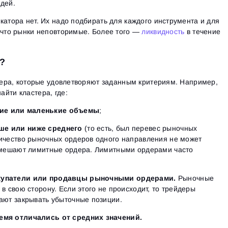
дей.
катора нет. Их надо подбирать для каждого инструмента и для
 что рынки неповторимые. Более того —
ликвидность
в течение
h?
стера, которые удовлетворяют заданным критериям. Например,
йти кластера, где:
ие или маленькие объемы
;
ше или ниже среднего
(то есть, был перевес рыночных
ичество рыночных ордеров одного направления не может
м мешают лимитные ордера. Лимитными ордерами часто
купатели или продавцы рыночными ордерами.
Рыночные
в свою сторону. Если этого не происходит, то трейдеры
нают закрывать убыточные позиции.
емя отличались от средних значений.