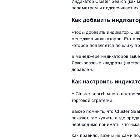
Индикатор Cluster Search (как
параметрам и подсвечивает их
Как добавить индикатор
Чтобы добавить индикатор Clus
менеджер индикаторов. Его мож
которое появляется по клику п
В менеджере индикаторов выбери
Ярко-розовые квадраты (настро
добавлен.
Как настроить индикато
У Cluster search много настро
торговой стратегии.
Важно помнить, что Cluster Se
покажет, где купить, а где прод
необходимо понимать,
что
иска
Как правило, важны не сами под