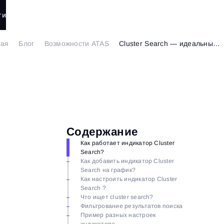
ти
ная
Блог
Возможности ATAS
Cluster Search — идеальный индикатор для кластерного анализа
Содержание
Как работает индикатор Cluster
Search?
Как добавить индикатор Cluster
Search на график?
Как настроить индикатор Cluster
Search ?
Что ищет cluster search?
Фильтрование результатов поиска
Пример разных настроек