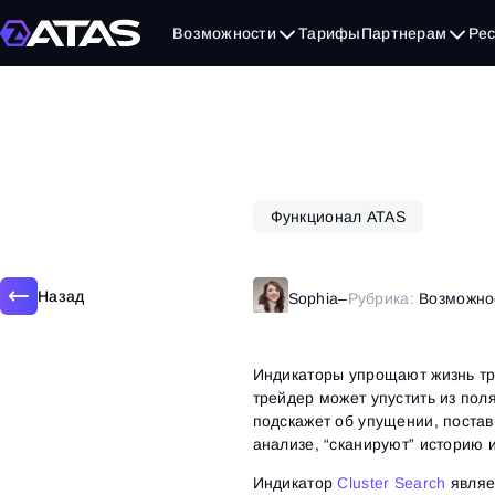
25 февраля, 2020
Возможности
Тарифы
Партнерам
Ре
Функционал ATAS
Назад
Sophia
–
Рубрика:
Возможно
Индикаторы упрощают жизнь тр
трейдер может упустить из по
подскажет об упущении, постав
анализе, “сканируют” историю и
Индикатор
Cluster Search
являе