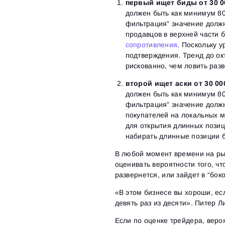
первый ищет биды от 30 0
должен быть как минимум 80
фильтрация” значение должн
продавцов в верхней части
сопротивления
. Поскольку 
подтверждения. Тренд до о
рискованно, чем ловить раз
второй ищет аски от 30 00
должен быть как минимум 80
фильтрация” значение долж
покупателей на локальных 
для открытия длинных позиц
набирать длинные позиции 
В любой момент времени на рын
оценивать вероятности того, ч
развернется, или зайдет в “бок
«В этом бизнесе вы хороши, ес
девять раз из десяти». Питер Л
Если по оценке трейдера, веро