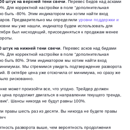
00 штук на верхней тени свечи
. Перевес бидов над асками
%. Для корректной настройки в поле “дополнительная
о быть -80%. Этим индикатором мы хотим найти вход
 баров. Предварительно мы определили
уровни поддержки и
уровни мы уже нашли, индикатор будем использовать для
ктября был нисходящий, присоединяться к продажам менее
вороты.
0 штук на нижней тени свечи
. Перевес асков над бидами
%. Для корректной настройки в поле “дополнительная
но быть 80%. Этим индикатором мы хотим найти вход
минимумах. Мы стремимся увидеть подтверждение разворота
ий. В октябре цена уже отскочила от минимума, но сразу же
было рискованно.
ке может произойти все, что угодно. Трейдер должен
то цена продолжит двигаться в направлении текущего тренда,
овик”. Шансы никогда не будут равны 100%.
ли правы шесть раз из десяти. Вы никогда не будете правы
инч
ятность разворота выше, чем вероятность продолжения