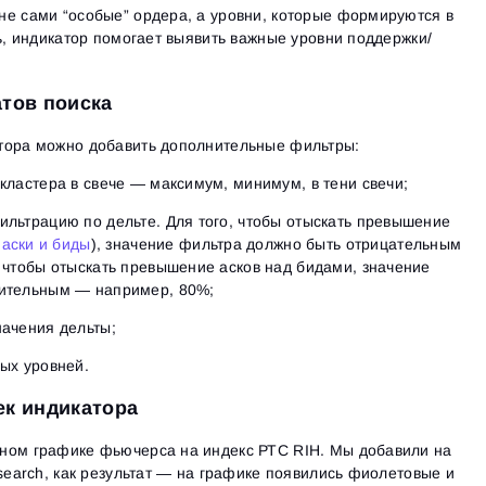
не сами “особые” ордера, а уровни, которые формируются в
ть, индикатор помогает выявить важные уровни поддержки/
тов поиска
тора можно добавить дополнительные фильтры:
кластера в свече — максимум, минимум, в тени свечи;
льтрацию по дельте. Для того, чтобы отыскать превышение
 аски и биды
), значение фильтра должно быть отрицательным
 чтобы отыскать превышение асков над бидами, значение
ительным — например, 80%;
начения дельты;
Вход
ых уровней.
Регистрация
Восстановить пароль
Email
ек индикатора
Email
Введи адрес электронной почты, и мы отправим ссылку
для создания нового пароля.
ном графике фьючерса на индекс РТС RIH. Мы добавили на
Я хочу получать специальные предложения от ATAS
Пароль
Email
 search, как результат — на графике появились фиолетовые и
Я принимаю:
Terms of use
,
License agreement
.