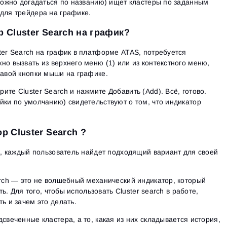
 можно догадаться по названию) ищет кластеры по заданным
 для трейдера на графике.
 Cluster Search на график?
ter Search на график в платформе ATAS, потребуется
но вызвать из верхнего меню (1) или из контекстного меню,
равой кнопки мыши на графике.
те Cluster Search и нажмите Добавить (Add). Всё, готово.
йки по умолчанию) свидетельствуют о том, что индикатор
р Cluster Search ?
ек, каждый пользователь найдет подходящий вариант для своей
arch — это не волшебный механический индикатор, который
ать. Для того, чтобы использовать Cluster search в работе,
ть и
зачем
это делать.
свеченные кластера, а то, какая из них складывается история,