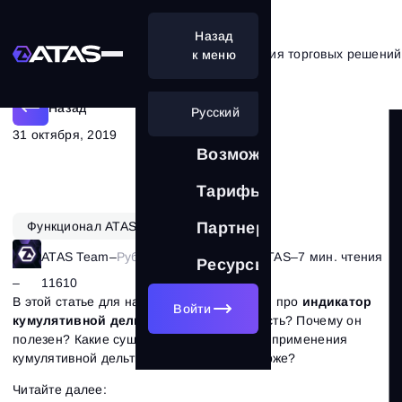
Назад
Кумулятивная дельта для принятия торговых решений
к меню
Назад
Русский
31 октября, 2019
Возможности
Тарифы
Функционал ATAS
Партнерам
ATAS Team
–
Рубрика:
Возможности ATAS
–
7 мин. чтения
Ресурсы
–
11610
В этой статье для начинающих поговорим про
индикатор
Войти
кумулятивной дельты
. В чем его важность? Почему он
полезен? Какие существуют особенности применения
кумулятивной дельты для торговли на бирже?
Читайте далее: