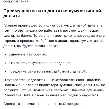
сопротивления.
Преимущества и недостатки кумулятивной
дельты
Главное преимущество индикатора кумулятивной дельты в
том, что этот индикатор работает с потоком фактических
сделок на бирже. То есть, он имеет дело непосредственно с
торговым процессом. Работая с индикатором кумулятивной
дельты, вы будете анализировать:
рыночные настроения,
активность покупателей и продавцов,
поведение цены во взаимодействии с дельтой.
И тут кроется недостаток — некоторая сложность анализа.
Вход
Регистрация
Простых сигналов от индикатора кумулятивной дельты вы не
Восстановить пароль
Email
Email
получите. Это не “волшебная палочка”. Навыкам применять
Введи адрес электронной почты, и мы отправим
Cumulative Delta в своем анализе необходимо научиться.
ссылку для создания нового пароля.
Я хочу получать специальные предложения от
Пароль
Email
Сделать это поможет тренировочный процесс:
ATAS
Я принимаю:
Terms of use
,
License agreement
.