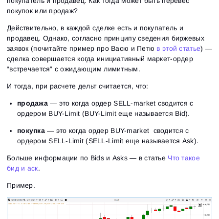
покупатель и продавец. Как тогда может быть перевес
покупок или продаж?
Действительно, в каждой сделке есть и покупатель и
продавец. Однако, согласно принципу сведения биржевых
заявок (почитайте пример про Васю и Петю
в этой статье
) —
сделка совершается когда инициативный маркет-ордер
“встречается” с ожидающим лимитным.
И тогда, при расчете дельт считается, что:
продажа
— это когда ордер SELL-market сводится с
ордером BUY-Limit (BUY-Limit еще называется Bid).
покупка
— это когда ордер BUY-market сводится с
ордером SELL-Limit (SELL-Limit еще называется Ask).
Больше информации по Bids и Asks — в статье
Что такое
бид и аск
.
Пример.