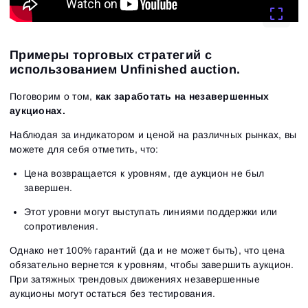
Введи адрес электронной почты, и мы отправим
ссылку для создания нового пароля.
Я хочу получать специальные предложения от
Пароль
Email
ATAS
Я принимаю:
Terms of use
,
License agreement
.
Ознакомьтесь с политикой конфиденциальности
Примеры торговых стратегий с
Close
Забыли пароль?
использованием Unfinished auction.
Поговорим о том,
как заработать на незавершенных
Зарегистрироваться
Сбросить пароль
Войти
аукционах.
Войти
Уже есть учётная запись?
Зарегистрироваться
Нет учётной записи?
Наблюдая за индикатором и ценой на различных рынках, вы
можете для себя отметить, что:
Цена возвращается к уровням, где аукцион не был
завершен.
Этот уровни могут выступать линиями поддержки или
сопротивления.
Однако нет 100% гарантий (да и не может быть), что цена
обязательно вернется к уровням, чтобы завершить аукцион.
При затяжных трендовых движениях незавершенные
аукционы могут остаться без тестирования.