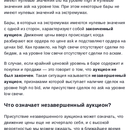
имеют нулевые значения bid на уровне high и нулевые
значения ask на уровне low. При этом некоторые бары не
имеют нулевых значений на экстремумах.
Бары, в которых на экстремумах имеются нулевые значения
с одной из сторон, характеризуют собой
законченный
аукцион
. Движение цены вверх происходит, когда
разбирают все ордера по цене ask и подставляют ордера на
ценах bid. Как правило, на high свечи отсутствуют сделки по
бидам, а на уровне low свечи отсутствуют сделки по аскам.
В случае, если крайний ценовой уровень в баре содержит и
покупки и продажи — это говорит о том, что
аукцион не
был закончен
. Такая ситуация называется
незавершенный
аукцион
, признаками которой выступает наличие сделок на
уровне high по bid, или присутствие сделок по ask на уровне
low свечи.
Что означает незавершенный аукцион?
Присутствие незавершенного аукциона может означать, что
движение цены еще не исчерпало себя, и с высокой
вероятностью мы можем ожидать, что в ближайшее время