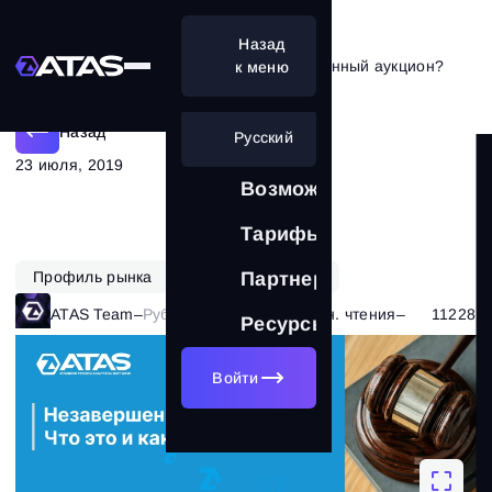
Назад
Как и зачем торговать незавершенный аукцион?
к меню
Назад
Русский
23 июля, 2019
Возможности
Тарифы
Профиль рынка
Функционал ATAS
Партнерам
ATAS Team
–
Рубрика:
Трейдинг
–
8 мин. чтения
–
11228
Ресурсы
Войти