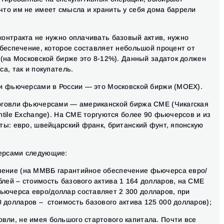
то им не имеет смысла и хранить у себя дома баррели
онтракта не нужно оплачивать базовый актив, нужно
обеспечение, которое составляет небольшой процент от
 (на Московской бирже это 8-12%). Данный задаток должен
а, так и покупатель.
и фьючерсами в России — это Московской биржи (MOEX).
рговли фьючерсами — американской биржа CME (Чикагская
tile Exchange). На CME торгуются более 90 фьючерсов и из
ты: евро, швейцарский франк, британский фунт, японскую
ерсами следующие:
чение (на ММВБ гарантийное обеспечение фьючерса евро/
блей – стоимость базового актива 1 164 долларов, на CME
ьючерса евро/доллар составляет 2 300 долларов, при
 долларов – стоимость базового актива 125 000 долларов);
вли, не имея большого стартового капитала. Почти все