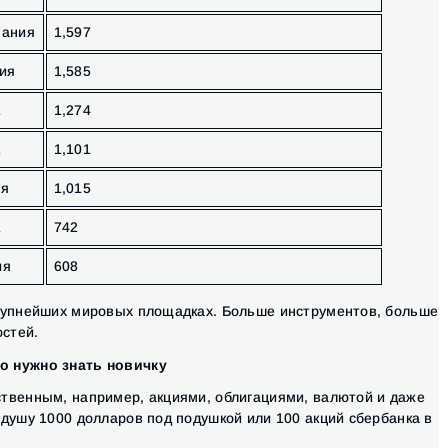
мания
1,597
ия
1,585
А
1,274
А
1,101
ея
1,015
А
742
ия
608
рупнейших мировых площадках. Больше инструментов, больше
стей.
Вход
Регистрация
Восстановить пароль
о нужно знать новичку
Email
Email
Введи адрес электронной почты, и мы отправим ссылку
твенным, например, акциями, облигациями, валютой и даже
для создания нового пароля.
 душу 1000 долларов под подушкой или 100 акций сбербанка в
Я хочу получать специальные предложения от ATAS
Пароль
Email
Я принимаю:
Terms of use
,
License agreement
.