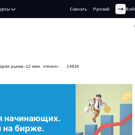
сурсы
Скачать
Русский
Вой
ория рынка
–
12 мин. чтения
–
14834