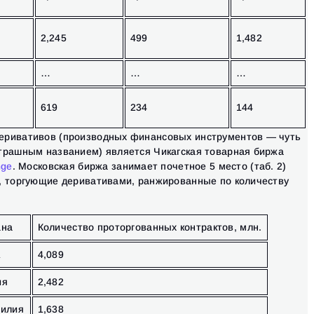
2,245
499
1,482
…
…
…
619
234
144
еривативов (производных финансовых инструментов — чуть
трашным названием) является Чикагская товарная биржа
nge
. Московская биржа занимает почетное 5 место (таб. 2)
, торгующие деривативами, ранжированные по количеству
ана
Количество проторгованных контрактов, млн.
А
4,089
ия
2,482
зилия
1,638