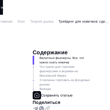
ти
Главная
Блог
Теория рынка
Трейдинг для новичков: сделайте первые шаги на бирже
Содержание
Валютные фьючерсы. Все, что
нужно знать новичку
Что нужно для торговли
фьючерсами и акциями на
Московской бирже
3 причины торговать на фондовых
рынках
Выводы
Поделиться