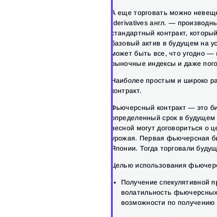
А еще торговать можно неве
(derivatives англ. — производ
стандартный контракт, которы
базовый актив в будущем на у
может быть все, что угодно — 
рыночные индексы и даже пого
Наиболее простым и широко р
контракт.
Фьючерсный контракт — это би
определенный срок в будущем 
весной могут договориться о ц
урожая. Первая фьючерсная би
Японии. Тогда торговали буду
Целью использования фьючерс
Получение спекулятивной пр
волатильность фьючерсных 
возможности по получению 