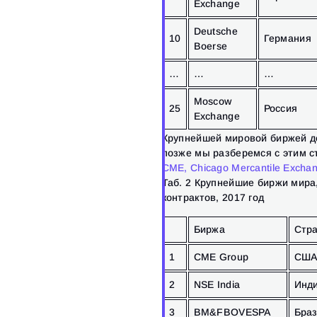
Exchange
Deutsche
10
Германия
Boerse
…
…
…
Moscow
25
Россия
Exchange
Крупнейшей мировой биржей д
позже мы разберемся с этим с
CME, Chicago Mercantile Excha
Таб. 2 Крупнейшие биржи мира
контрактов, 2017 год
Биржа
Стр
1
CME Group
СШ
2
NSE India
Инд
3
BM&FBOVESPA
Бра