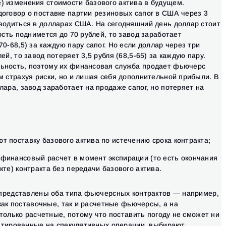
) изменения стоимости базового актива в будущем.
договор о поставке партии резиновых сапог в США через 3
зводиться в долларах США. На сегодняшний день доллар стоит
ость поднимется до 70 рублей, то завод заработает
0-68,5) за каждую пару сапог. Но если доллар через три
ей, то завод потеряет 3,5 рубля (68,5-65) за каждую пару.
ьность, поэтому их финансовая служба продает фьючерс
м страхуя риски, но и лишая себя дополнительной прибыли. В
лара, завод заработает на продаже сапог, но потеряет на
 поставку базового актива по истечению срока контракта;
финансовый расчет в момент экспирации (то есть окончания
кте) контракта без передачи базового актива.
 представлены оба типа фьючерсных контрактов — например,
как поставочные, так и расчетные фьючерсы, а на
только расчетные, потому что поставить погоду не сможет ни
нтированные на спекулятивных операции, выбирают