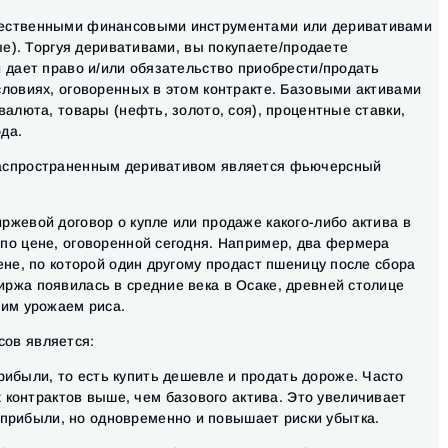
Close
щественными финансовыми инструментами или деривативами
Забыли пароль?
ные). Торгуя деривативами, вы покупаете/продаете
Зарегистрироваться
й дает право и/или обязательство приобрести/продать
Сбросить пароль
Войти
словиях, оговоренных в этом контракте. Базовыми активами
Войти
Уже есть учётная запись?
валюта, товары (нефть, золото, соя), процентные ставки,
Зарегистрироваться
Нет учётной записи?
да.
аспространенным деривативом является фьючерсный
ржевой договор о купле или продаже какого-либо актива в
по цене, оговоренной сегодня. Например, два фермера
ене, по которой один другому продаст пшеницу после сбора
ржа появилась в средние века в Осаке, древней столице
щим урожаем риса.
ов является:
ибыли, то есть купить дешевле и продать дороже. Часто
контрактов выше, чем базового актива. Это увеличивает
прибыли, но одновременно и повышает риски убытка.