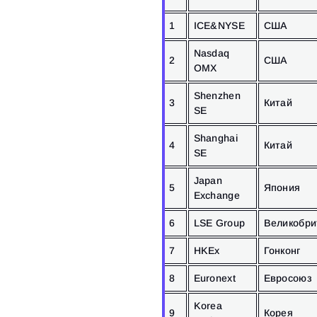
1
ICE&NYSE
США
Nasdaq
2
США
OMX
Shenzhen
3
Китай
SE
Shanghai
4
Китай
SE
Japan
5
Япония
Exchange
6
LSE Group
Великобри
7
HKEx
Гонконг
8
Euronext
Евросоюз
Korea
9
Корея