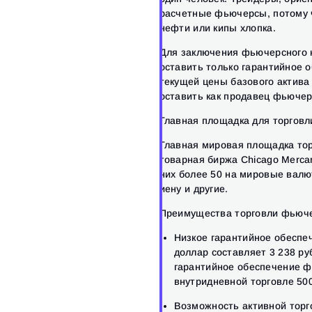
расчетные фьючерсы, потому ч
нефти или кипы хлопка.
Для заключения фьючерсного к
оставить только гарантийное 
текущей цены базового актива
оставить как продавец фьючерс
Главная площадка для торговл
Главная мировая площадка то
товарная биржа Chicago Mercan
них более 50 на мировые валю
иену и другие.
Преимущества торговли фьюч
Низкое гарантийное обеспе
доллар составляет 3 238 ру
гарантийное обеспечение ф
внутридневной торговле 500
Возможность активной торго