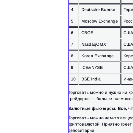
4
Deutsche Boerse
Гер
5
Moscow Exchange
Росс
6
CBOE
СШ
7
NasdaqOMX
СШ
8
Korea Exchange
Кор
9
ICE&NYSE
СШ
10
BSE India
Инд
Торговать можно и нужно на к
трейдеров — больше возможно
Валютные фьючерсы. Все, чт
Торговать можно чем-то вещес
криптовалютой. Приятно греет
депозитарии.