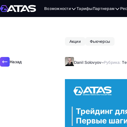
1 октября, 2018
Возможности
Тарифы
Партнерам
Ре
Акции
Фьючерсы
Назад
Danil Solovyov
–
Рубрика:
Те