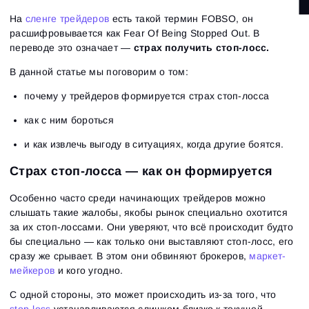
На
сленге трейдеров
есть такой термин FOBSO, он
расшифровывается как Fear Of Being Stopped Out. В
переводе это означает —
страх получить стоп-лосс.
В данной статье мы поговорим о том:
почему у трейдеров формируется страх стоп-лосса
как с ним бороться
и как извлечь выгоду в ситуациях, когда другие боятся.
Страх стоп-лосса — как он формируется
Особенно часто среди начинающих трейдеров можно
слышать такие жалобы, якобы рынок специально охотится
за их стоп-лоссами. Они уверяют, что всё происходит будто
бы специально — как только они выставляют стоп-лосс, его
сразу же срывает. В этом они обвиняют брокеров,
маркет-
мейкеров
и кого угодно.
С одной стороны, это может происходить из-за того, что
stop-loss
устанавливаются слишком близко к текущей