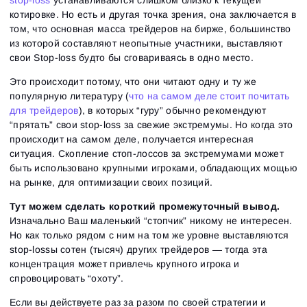
котировке. Но есть и другая точка зрения, она заключается в
том, что основная масса трейдеров на бирже, большинство
из которой составляют неопытные участники, выставляют
свои Stop-loss будто бы сговариваясь в одно место.
Это происходит потому, что они читают одну и ту же
популярную литературу (
что на самом деле стоит почитать
для трейдеров
), в которых “гуру” обычно рекомендуют
“прятать” свои stop-loss за свежие экстремумы. Но когда это
происходит на самом деле, получается интересная
ситуация. Скопление стоп-лоссов за экстремумами может
быть использовано крупными игроками, обладающих мощью
на рынке, для оптимизации своих позиций.
Тут можем сделать короткий промежуточный вывод.
Изначально Ваш маленький “стопчик” никому не интересен.
Но как только рядом с ним на том же уровне выставляются
stop-lossы сотен (тысяч) других трейдеров — тогда эта
концентрация может привлечь крупного игрока и
спровоцировать “охоту”.
Если вы действуете раз за разом по своей стратегии и