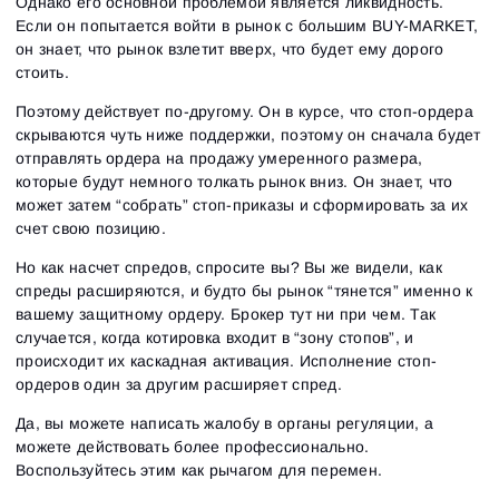
Однако его основной проблемой является ликвидность.
Если он попытается войти в рынок с большим BUY-MARKET,
он знает, что рынок взлетит вверх, что будет ему дорого
стоить.
Поэтому действует по-другому. Он в курсе, что стоп-ордера
скрываются чуть ниже поддержки, поэтому он сначала будет
отправлять ордера на продажу умеренного размера,
которые будут немного толкать рынок вниз. Он знает, что
может затем “собрать” стоп-приказы и сформировать за их
счет свою позицию.
Но как насчет спредов, спросите вы? Вы же видели, как
спреды расширяются, и будто бы рынок “тянется” именно к
вашему защитному ордеру. Брокер тут ни при чем. Так
случается, когда котировка входит в “зону стопов”, и
происходит их каскадная активация. Исполнение стоп-
ордеров один за другим расширяет спред.
Да, вы можете написать жалобу в органы регуляции, а
можете действовать более профессионально.
Воспользуйтесь этим как рычагом для перемен.