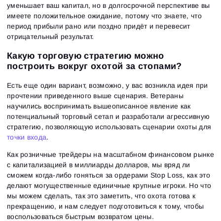
уменьшает ваш капитал, но в долгосрочной перспективе вы
имеете положительное ожидание, потому что знаете, что
период прибыли рано или поздно придёт и перевесит
отрицательный результат.
Вход
Регистрация
Восстановить пароль
Какую торговую стратегию можно
Email
Email
построить вокруг охотой за стопами?
Введи адрес электронной почты, и мы отправим
ссылку для создания нового пароля.
Я хочу получать специальные предложения от
Есть еще один вариант, возможно, у вас возникла идея при
Пароль
Email
ATAS
прочтении приведенного выше сценария. Ветераны
Я принимаю:
Terms of use
,
License agreement
.
научились воспринимать вышеописанное явление как
Close
Забыли пароль?
потенциальный торговый сетап и разработали агрессивную
стратегию, позволяющую использовать сценарии охоты для
Зарегистрироваться
точки входа
.
Сбросить пароль
Войти
Как розничные трейдеры на масштабном финансовом рынке
Войти
Уже есть учётная запись?
Зарегистрироваться
Нет учётной записи?
с капитализацией в миллиарды долларов, мы вряд ли
сможем когда-либо гоняться за ордерами Stop Loss, как это
делают могущественные единичные крупные игроки. Но что
мы можем сделать, так это заметить, что охота готова к
прекращению, и нам следует подготовиться к тому, чтобы
воспользоваться быстрым возвратом цены.