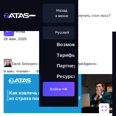
Назад
Какая выгода кроется в страхе получить стоп-лосс?
к меню
Назад
Русский
26 мая, 2020
Возможности
Тарифы
Danil Solovyov
–
Рубрика:
Психология трейдинга
–
Партнерам
9 мин. чтения
–
8820
Ресурсы
Войти