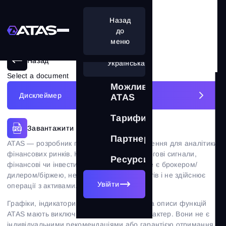
Назад
до
меню
Назад
Українська
Select a document
Можливості
Дисклеймер
ATAS
Дисклеймер ATAS
Тарифи
Завантажити PDF
Політика cookies
Партнерам
ATAS — розробник програмного забезпечення для аналітики
фінансових ринків. Компанія не надає торгові сигнали,
Політика конфіденційності
Ресурси
фінансові чи інвестиційні рекомендації, не є брокером/
дилером/біржею, не приймає кошти клієнтів і не здійснює
Умови використання
Увійти
операції з активами.
Ліцензійна угода
Графіки, індикатори, історичні приклади та описи функцій
ATAS мають виключно інформаційний характер. Вони не є
індивідуальними рекомендаціями або гарантією отримання