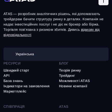
Вхід
Реєстрація
Відновити пароль
Email
Email
Введи адресу електронної пошти, і ми надішлемо
ATAS — розробник аналітичних рішень, які допомагають
посилання для створення нового пароля.
трейдерам бачити структуру ринку в деталях. Компанія не
Я хочу отримувати спеціальні пропозиції від ATAS
Пароль
Електронна пошта
надає інвестиційних послуг і не діє як брокер або біржа.
Я приймаю:
Terms of use
,
License agreement
.
Ознайомтеся з політикою конфіденційності
Торгівля пов'язана з ризиком збитків. Дивись
відмову від
Close
Забули пароль?
відповідальності
Зареєструватися
Відновити пароль
Увійти
Українська
Увійти
Уже маєш акаунт?
Зареєструватися
Немає облікового запису?
РЕСУРСИ
БЛОГ
Швидкий старт
Теорія ринку
API
Трейдинг
База знань
Можливості ATAS
Iндикатори на замовлення
Новини компанії
Маркетплейс
СПІВПРАЦЯ
ATAS