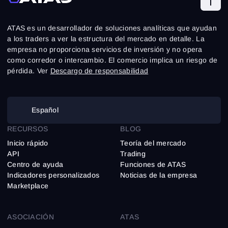
Registro
Restablecer contraseña
Correo electrónico
Correo electrónico
Introduce tu correo electrónico y te enviaremos un
ATAS es un desarrollador de soluciones analíticas que ayudan
enlace para crear una nueva contraseña.
Quiero recibir ofertas especiales de ATAS
a los traders a ver la estructura del mercado en detalle. La
Contraseña
Correo electrónico
Acepto los
Terms of use
,
License agreement
.
empresa no proporciona servicios de inversión y no opera
Consulta nuestra Política de Privacidad
Close
como corredor o intercambio. El comercio implica un riesgo de
¿Olvidaste tu contraseña?
pérdida. Ver
Descargo de responsabilidad
Registrarse
Restablecer contraseña
Acceder
Inicia sesión
¿Ya tienes una cuenta?
Español
Registrarse
¿No tienes cuenta?
RECURSOS
BLOG
Inicio rápido
Teoría del mercado
API
Trading
Centro de ayuda
Funciones de ATAS
Indicadores personalizados
Noticias de la empresa
Marketplace
ASOCIACIÓN
ATAS