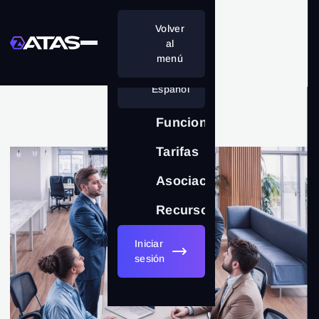
Volver
al
menú
Español
Funciones
Tarifas
Asociación
Recursos
Iniciar
sesión