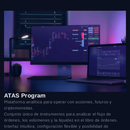
Iniciar sesión
Registro
Restablecer contraseña
Correo electrónico
Correo electrónico
Introduce tu correo electrónico y te enviaremos un
enlace para crear una nueva contraseña.
Quiero recibir ofertas especiales de ATAS
Contraseña
Correo electrónico
Acepto los
Terms of use
,
License agreement
.
Consulta nuestra Política de Privacidad
Close
¿Olvidaste tu contraseña?
Registrarse
Restablecer contraseña
Acceder
Inicia sesión
¿Ya tienes una cuenta?
Registrarse
¿No tienes cuenta?
ATAS Program
Plataforma analítica para operar con acciones, futuros y
criptomonedas.
Conjunto único de instrumentos para analizar el flujo de
órdenes, los volúmenes y la liquidez en el libro de órdenes.
Interfaz intuitiva, configuración flexible y posibilidad de