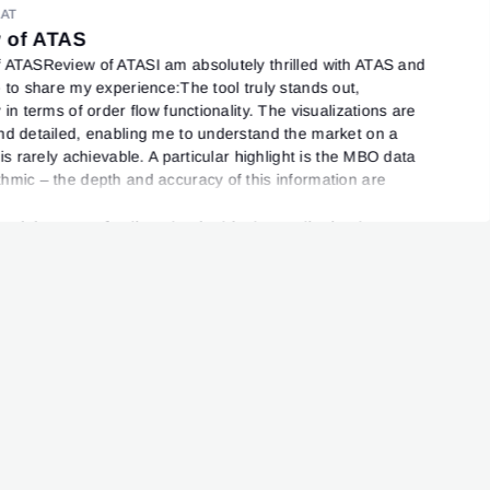
AT
 of ATAS
 ATASReview of ATASI am absolutely thrilled with ATAS and
e to share my experience:The tool truly stands out,
 in terms of order flow functionality. The visualizations are
nd detailed, enabling me to understand the market on a
 is rarely achievable. A particular highlight is the MBO data
hmic – the depth and accuracy of this information are
led, providing a clear and comprehensive view of market
and dynamics.Another standout feature is the heatmap,
rs invaluable insights into market activity. It’s an essential
identifying key zones and making well-informed trading
.What sets ATAS apart is the dedication of its development
 tool is constantly evolving, with regular updates and
nts that enhance its functionality. Of course, there are
l minor bugs, which is to be expected with such an
e and dynamic platform. However, the team’s swift and
responses to these issues are remarkable and greatly
ed.The customer support is exceptional. Whether it’s a
 question or a specific request, the team is always helpful,
and highly professional. It’s evident that they are genuinely