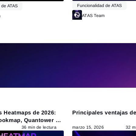
Funcionalidad de ATAS
d de ATAS
ATAS Team
m
Leer más
s Heatmaps de 2026:
Principales ventajas d
ookmap, Quantower y
36 min de lectura
marzo 15, 2026
32 mi