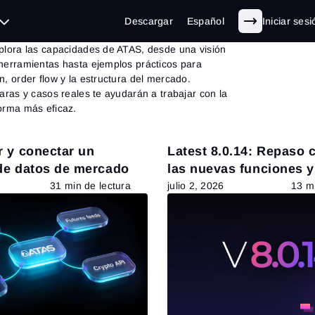
iones de ATAS
Descargar
Español
Iniciar sesi
plora las capacidades de ATAS, desde una visión
herramientas hasta ejemplos prácticos para
n, order flow y la estructura del mercado.
laras y casos reales te ayudarán a trabajar con la
orma más eficaz.
r y conectar un
Latest 8.0.14: Repaso 
de datos de mercado
las nuevas funciones 
31 min de lectura
julio 2, 2026
13 mi