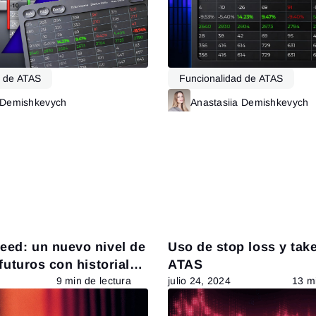
d de ATAS
Funcionalidad de ATAS
 Demishkevych
Leer más
Anastasiia Demishkevych
eed: un nuevo nivel de
Uso de stop loss y take
 futuros con historial
ATAS
 en DOM Levels
9 min de lectura
julio 24, 2024
13 mi