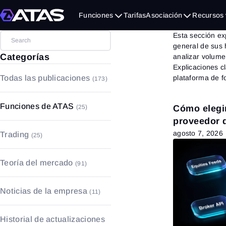
Func
Funciones
Tarifas
Asociación
Recursos
Esta sección ex
general de sus 
Categorías
analizar volume
Explicaciones c
plataforma de f
Todas las publicaciones
(173)
Funciones de ATAS
(25)
Cómo elegi
proveedor 
Indicadores
(13)
agosto 7, 2026
Trading
(25)
Footprint
(2)
Psicología del trading
(4)
Gráficos
(9)
Teoría del mercado
(91)
Fundamentos del trading
(12)
Libro de órdenes
(1)
Fundamentos del mercado
(49)
Estrategias y patrones
(8)
Noticias de la empresa
(11)
Análisis de Volumen
(6)
Gestión de capital y riesgos
(1)
Análisis Técnico
(32)
Historial de actualizaciones