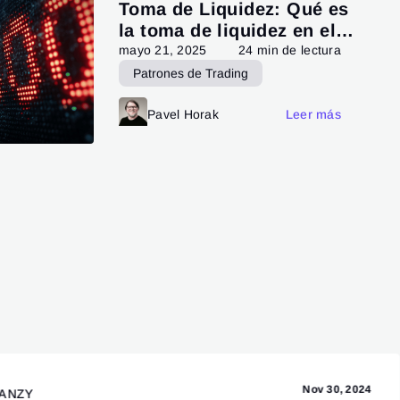
Toma de Liquidez: Qué es
la toma de liquidez en el
trading
mayo 21, 2025
24 min de lectura
Patrones de Trading
Análisis Técnico
Pavel Horak
Leer más
Technical analysis
Nov 30, 2024
ANZY