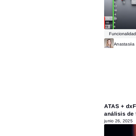
Funcionalida
Anastasiia
ATAS + dxF
análisis de
de Heatmap
junio 26, 2025