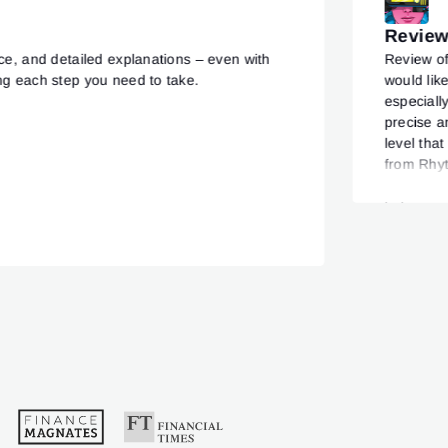
Review
nce, and detailed explanations – even with
Review of
ng each step you need to take.
would lik
especially
precise a
level that
from Rhyt
unparalle
behavior 
which offe
tool for 
decisions
team. The
improveme
occasiona
innovativ
reliable 
appreciat
technical
friendly, 