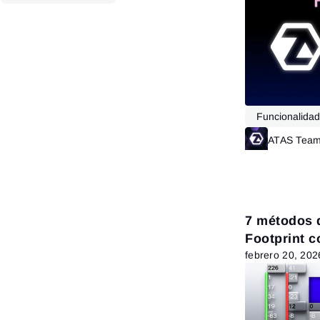
Funcionalida
ATAS Tea
7 métodos d
Footprint c
febrero 20, 202