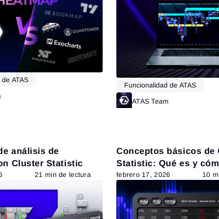
d de ATAS
Funcionalidad de ATAS
m
Leer más
ATAS Team
e análisis de
Conceptos básicos de 
on Cluster Statistic
Statistic: Qué es y có
configurarlo
6
21 min de lectura
febrero 17, 2026
10 mi