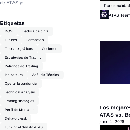
de ATAS
(3)
Análisis Fundamental
(4)
Funcionalida
ATAS Tea
Etiquetas
DOM
Lectura de cinta
Futuros
Formación
Tipos de gráficos
Acciones
Estrategias de Trading
Patrones de Trading
Indicateurs
Análisis Técnico
Operar la tendencia
Technical analysis
Trading strategies
Los mejore
Perfil de Mercado
ATAS vs. B
Delta-bid-ask
otros
junio 1, 2026
Funcionalidad de ATAS