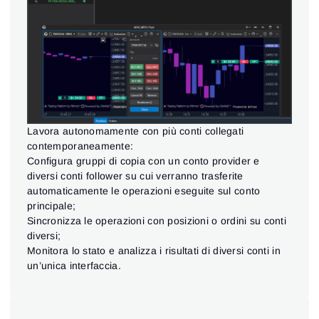
Accesso
Registrazione
Reimposta la password
Email
Email
Inserisci il tuo indirizzo e-mail e ti invieremo un link per
creare una nuova password.
Lavora autonomamente con più conti collegati
Desidero ricevere offerte speciali da ATAS
Password
Email
contemporaneamente:
Accetto i
Terms of use
,
License agreement
.
Consulta la nostra Informativa sulla privacy
Configura gruppi di copia con un conto provider e
Close
diversi conti follower su cui verranno trasferite
Hai dimenticato la password?
automaticamente le operazioni eseguite sul conto
principale;
Registrati
Reimposta password
Accedi
Sincronizza le operazioni con posizioni o ordini su conti
diversi;
Accedi
Hai già un account?
Registrati
Non hai un account?
Monitora lo stato e analizza i risultati di diversi conti in
un’unica interfaccia.