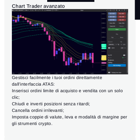
INDICATORI
(11)
Chart Trader avanzato
BORSE E CONNESSIONI
(5)
INTERFACCIA PER IL TRADING
(9)
ANALISI DELLA LIQUIDITÀ
(3)
Gestisci facilmente i tuoi ordini direttamente
dall’interfaccia ATAS:
Inserisci ordini limite di acquisto e vendita con un solo
clic;
Chiudi e inverti posizioni senza ritardi;
Cancella ordini irrilevanti;
Imposta coppie di valute, leva e modalità di margine per
gli strumenti crypto.