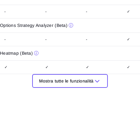
Accedi
Hai già un account?
Registrati
Non hai un account?
-
-
-
✓
Options Strategy Analyzer (Beta)
-
-
-
✓
Heatmap (Beta)
✓
✓
✓
✓
Mostra tutte le funzionalità
ATAS X (Beta)
✓
✓
✓
✓
Funzione Freeze
-
✓
✓
✓
Risk Manager