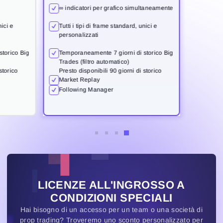
nici e
nici e
Tutti i tipi di frame standard, unici e
Tutti i tipi di frame standard, unici e
∞ indicatori per grafico simultaneamente
Trades (filtro automatico)
personalizzati
personalizzati
storico
Presto disponibili 90 giorni di storico
storico Big
storico Big
Temporaneamente 7 giorni di storico Big
Temporaneamente 7 giorni di storico Big
nici e
Tutti i tipi di frame standard, unici e
Market Replay
Trades (filtro automatico)
Trades (filtro automatico)
personalizzati
storico
storico
Presto disponibili 90 giorni di storico
Presto disponibili 90 giorni di storico
Market Replay
Market Replay
storico Big
Temporaneamente 7 giorni di storico Big
Following Manager
Trades (filtro automatico)
storico
Presto disponibili 90 giorni di storico
Following Manager
Following Manager
Market Replay
Following Manager
LICENZE ALL'INGROSSO A
CONDIZIONI SPECIALI
Hai bisogno di un accesso per un team o una società di
prop trading? Troveremo uno sconto personalizzato per