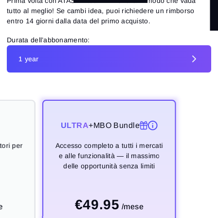
Prima volta con ATAS? Il team ATAS farà in modo che vada
tutto al meglio! Se cambi idea, puoi richiedere un rimborso
entro 14 giorni dalla data del primo acquisto.
1 year
<44% di sconto
Durata dell’abbonamento:
Lifetime
1 year
ULTRA
ULTRA
ULTRA
ULTRA
+MBO Bundle
+MBO Bundle
+MBO Bundle
+MBO Bundle
tori per
tori per
tori per
tori per
Accesso completo a tutti i mercati
Accesso completo a tutti i mercati
Accesso completo a tutti i mercati
Accesso completo a tutti i mercati
e alle funzionalità — il massimo
e alle funzionalità — il massimo
e alle funzionalità — il massimo
e alle funzionalità — il massimo
delle opportunità senza limiti
delle opportunità senza limiti
delle opportunità senza limiti
delle opportunità senza limiti
€
€
€
89.95
79.95
49.95
€
1,999
e
e
e
/mese
/mese
/mese