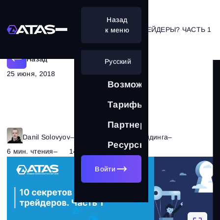
Назад
ЧТО СКРЫВАЮТ УСПЕШНЫЕ ТРЕЙДЕРЫ? ЧАСТЬ 1
к меню
Назад
Русский
25 июня, 2018
Возможности
Тарифы
Партнерам
Danil Solovyov
–
Рубрика:
Основы трейдинга
–
Ресурсы
6 мин. чтения
–
14500
Войти