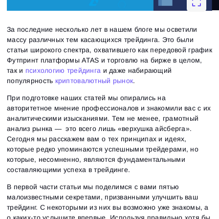
За последние несколько лет в нашем блоге мы осветили
массу различных тем касающихся трейдинга. Это были
статьи широкого спектра, охватившего как передовой график
Футпринт платформы ATAS и торговлю на бирже в целом,
так и
психологию трейдинга
и даже набирающий
популярность
криптовалютный рынок
.
При подготовке наших статей мы опирались на
авторитетное мнение профессионалов и знакомили вас с их
аналитическими изысканиями. Тем не менее, грамотный
анализ рынка — это всего лишь «верхушка айсберга».
Сегодня мы расскажем вам о тех принципах и идеях,
которые редко упоминаются успешными трейдерами, но
которые, несомненно, являются фундаментальными
составляющими успеха в трейдинге.
В первой части статьи мы поделимся с вами пятью
малоизвестными секретами, призванными улучшить ваш
трейдинг. С некоторыми из них вы возможно уже знакомы, а
о каких-то услышите впервые. Используя правильно хотя бы