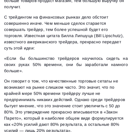
больше товаров продаст магазин, тем большую выручку он
получит.
Войти
Уже есть учётная запись?
Зарегистрироваться
Нет учётной записи?
С трейдингом на финансовых рынках дело обстоит
совершенно иначе. Чем меньше сделок старается
совершать трейдер, тем более успешной будет его
торговля. Известная цитата Билла Липшуца (Bill Lipschutz),
известного американского трейдера, прекрасно передает
суть этой идеи:
«Если бы большинство трейдеров научилось сидеть на
своих руках 50% времени, они бы заработали намного
больше».
Он говорит о том, что качественные торговые сетапы не
возникают на рынке слишком часто. Это значит, что по
крайней мере 50% времени трейдеру лучше не
предпринимать никаких действий. Однако среди трейдеров
бытует мнение, что это значение стоит увеличить с 50 до
80%. Это утверждение прекрасно вписывается в «Закон
Парето», который в наиболее общем виде формулируется
как «20% усилий дают 80% результата, а остальные 80%
усилий — лишь 20% результата».