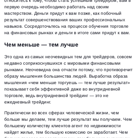
относитесь к тому, чтобы стать успешным трейдером, вам в
первую очередь необходимо работать над своим
мастерством. Деньги придут к вам позже, как побочный
результат совершенствования ваших профессиональных
навыков. Сосредоточьтесь на процессе обучения торговле
на финансовых рынках и деньги в итоге сами придут к вам.
Чем меньше — тем лучше
Это одна из самых неочевидных тем для трейдеров, совсем
недавно соприкоснувшихся с мировыми финансовыми
рынками. Неочевидна она отчасти потому, что противоречит
образу мышления большинства людей. Выработка образа
Вход
Регистрация
мышления «чем меньше торгуешь — тем лучше результат»
Восстановить пароль
Email
Email
показывает себя эффективной даже во внутридневной
Введи адрес электронной почты, и мы отправим
торговле, ведь внутридневной трейдинг — это не
ссылку для создания нового пароля.
Я хочу получать специальные предложения от
ежедневный трейдинг.
Пароль
Email
ATAS
Я принимаю:
Terms of use
,
License agreement
.
Практически во всех сферах человеческой жизни, чем
Ознакомьтесь с политикой конфиденциальности
Close
больше мы делаем, тем лучше результат мы получаем. Чем
Забыли пароль?
большему количеству клиентов агент по недвижимости
найдет жилье, тем большую комиссию он заработает. Чем
Зарегистрироваться
Сбросить пароль
Войти