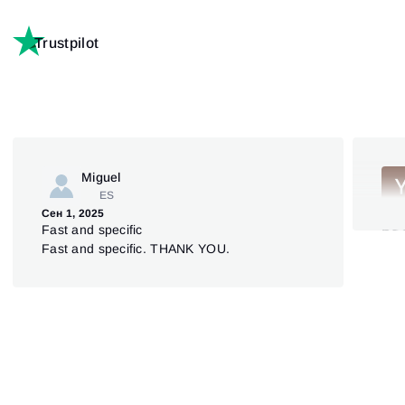
Trustpilot
Miguel
ES
Сен 1, 2025
Июл
Fast and specific
5S
Fast and specific. THANK YOU.
Ata
sup
deut
dar
Ver
anz
nich
Weg