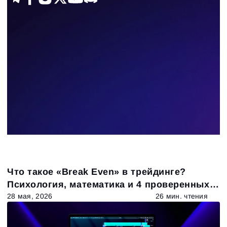
146
Results found
Apply filters
Что такое «Break Even» в трейдинге?
Психология, математика и 4 проверенных
тактики
28 мая, 2026
26 мин. чтения