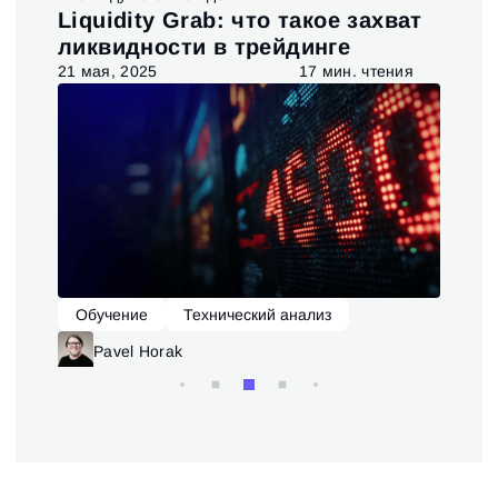
t и
Liquidity Grab: что такое захват
Ис
ия
ликвидности в трейдинге
та
я
21 мая, 2025
17 мин. чтения
6 ав
Обучение
Технический анализ
О
Pavel Horak