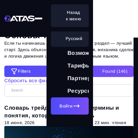
Назад
Основы трейдинга
к меню
Основы трейдинга
Русский
Если ты начинаешь путь в трейдинге, этот раздел — лучший
старт. Здесь объяснены ключевые понятия, механика сделок
Возможности
и логика движения цены простым и понятным языком.
Тарифы
Filters
Found (
146
)
Filters
Партнерам
Сбросить все фильтры
Сбросить все фильтры
Ресурсы
Категории
Войти
Словарь трейдера: главные термины и
Все статьи
(673)
понятия, которые нужно знать
18 июня, 2026
23 мин. чтения
Теория рынка
(320)