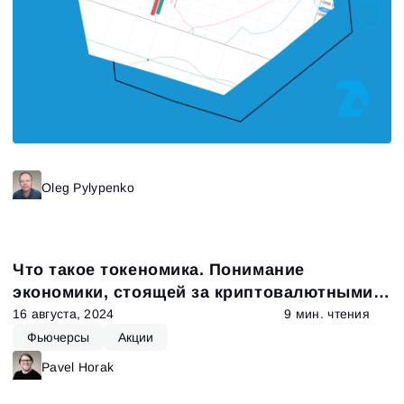
Зарегистрироваться
Сбросить пароль
Войти
Войти
Уже есть учётная запись?
Зарегистрироваться
Нет учётной записи?
Oleg Pylypenko
Что такое токеномика. Понимание
экономики, стоящей за криптовалютными
токенами
16 августа, 2024
9 мин. чтения
Фьючерсы
Акции
Pavel Horak