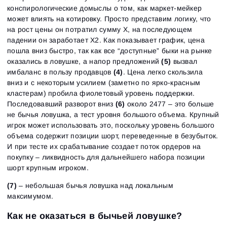
конспирологические домыслы о том, как маркет-мейкер
может влиять на котировку. Просто представим логику, что
на рост цены он потратил сумму Х, на последующем
падении он заработает Х2. Как показывает график, цена
пошла вниз быстро, так как все “доступные” быки на рынке
оказались в ловушке, а напор предложений
(5)
вызвал
имбаланс в пользу продавцов
(4)
. Цена легко скользила
вниз и с некоторым усилием (заметно по ярко-красным
кластерам) пробила фиолетовый уровень поддержки.
Последовавший разворот вниз
(6)
около 2477 – это больше
не бычья ловушка, а тест уровня большого объема. Крупный
игрок может использовать это, поскольку уровень большого
объема содержит позиции шорт, переведенные в безубыток.
И при тесте их срабатывание создает поток ордеров на
покупку – ликвидность для дальнейшего набора позиции
шорт крупным игроком.
(7)
– небольшая бычья ловушка над локальным
максимумом.
Как не оказаться в бычьей ловушке?