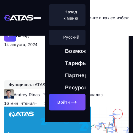
Назад
Что такое бычья ловушка в трейдинге и как ее избежать?
к меню
Назад
Русский
14 августа, 2024
Возможности
Тарифы
Партнерам
Функционал ATAS
Ресурсы
Andrey Rinas
–
Рубрика:
Технический анализ
–
Войти
16 мин. чтения
–
1771