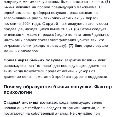
ловушку и минимизируя шансы быков выскочить из нее.
(5)
Бычья ловушка на пробое предыдущего максимума. С
одной стороны, трейдеры покупают, рассчитывая на
возобновление ралли технологических акций первой
половины 2024 года. С другой – активируются стоп-лоссы
продавцов, находящиеся выше 20750.
(6)
Затем следует
активизация маркет-продаж (видно по негативной дельте).
Часть этих продаж составляет фиксация убытка тех, кто
открывал лонги (входил в ловушку).
(7)
Еще одна ловушка
меньших размеров.
Общая черта бычьих ловушек:
закрытие позиций лонг
используется как “топливо” для последующего движения
вниз, когда покупатели продают активы и ускоряют
движение цены, помогая ей пробивать уровни поддержки.
Почему образуются бычьи ловушки. Фактор
психологии
Стадный инстинкт
возникает, когда преимущественно
начинающие трейдеры следуют за чужими идеями, а не
полагаются на собственный анализ. Не случайно при