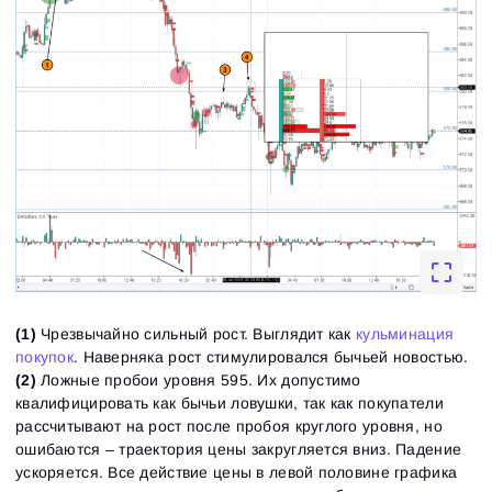
Ознакомьтесь с политикой конфиденциальности
Close
Забыли пароль?
Зарегистрироваться
Сбросить пароль
Войти
Войти
Уже есть учётная запись?
Зарегистрироваться
Нет учётной записи?
(1)
Чрезвычайно сильный рост. Выглядит как
кульминация
покупок
. Наверняка рост стимулировался бычьей новостью.
(2)
Ложные пробои уровня 595. Их допустимо
квалифицировать как бычьи ловушки, так как покупатели
рассчитывают на рост после пробоя круглого уровня, но
ошибаются – траектория цены закругляется вниз. Падение
ускоряется. Все действие цены в левой половине графика