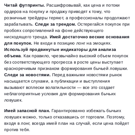
Читай футпринты.
Расшифровывай, как цена и потоки
ордеров на покупку и продажу приводят к тому, что
розничные трейдеры теряют, а профессионалы продолжают
зарабатывать.
Следи за трендом.
Остерегайся покупок при
пробоях сопротивлений на фоне действующего
нисходящего тренда.
Имей достаточно веские основания
для покупок.
Не входи в позицию лонг на эмоциях.
Используй продвинутые индикаторы для анализа
объема
. Как правило, чрезвычайно высокий объем покупок
без соответствующего прогресса в росте цены выступает
красноречивым признаком формирования бычьей ловушки.
Следи за новостями.
Перед важными новостями рынок
насыщается слухами, а публикации и выступления
вызывают всплески волатильности — все это создает
неблагоприятные условия для формирования бычьих
ловушек.
Имей запасной план.
Гарантированно избежать бычьих
ловушек можно, только отказавшись от торговли. Поэтому,
входя в лонг, всегда имей план на случай, если цена пойдет
против тебя.