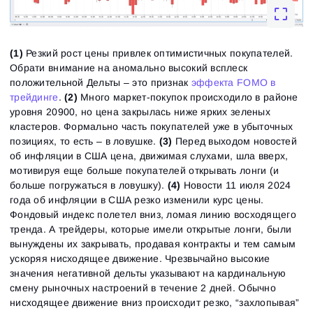
(1)
Резкий рост цены привлек оптимистичных покупателей.
Обрати внимание на аномально высокий всплеск
положительной Дельты – это признак
эффекта FOMO в
трейдинге
.
(2)
Много маркет-покупок происходило в районе
уровня 20900, но цена закрылась ниже ярких зеленых
кластеров. Формально часть покупателей уже в убыточных
позициях, то есть – в ловушке.
(3)
Перед выходом новостей
об инфляции в США цена, движимая слухами, шла вверх,
мотивируя еще больше покупателей открывать лонги (и
больше погружаться в ловушку).
(4)
Новости 11 июля 2024
года об инфляции в США резко изменили курс цены.
Фондовый индекс полетел вниз, ломая линию восходящего
тренда. А трейдеры, которые имели открытые лонги, были
вынуждены их закрывать, продавая контракты и тем самым
ускоряя нисходящее движение. Чрезвычайно высокие
значения негативной дельты указывают на кардинальную
смену рыночных настроений в течение 2 дней. Обычно
нисходящее движение вниз происходит резко, “захлопывая”