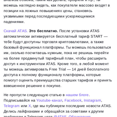
можешь наглядно видеть, как покупатели массово входят в
позиции на ложных повышениях цены, становясь
уязвимыми перед последующими ускоряющимися
падениями.
Скачай ATAS.
Это бесплатно.
После установки ATAS
автоматически активируется бесплатный тариф START —
тебе будут доступны торговля криптовалютами, а также
базовый функционал платформы. Ты можешь пользоваться
им, сколько посчитаешь нужным, пока не решишь перейти
на более продвинутый тарифный план, чтобы расширить
доступ к инструментам ATAS. Кроме того, в любой момент
ты можешь активировать Free Trial — 14 дней бесплатного
доступа к полному функционалу платформы, которые
помогут оценить преимущества старших тарифов и принять
взвешенное решение о покупке.
Не пропусти следующую статью в
нашем блоге
.
Подписывайся на
Youtube-канал
,
Facebook
,
Instagram
,
Telegram
или
X
, где мы публикуем последние новости ATAS.
Делись лайфхаками и обращайся за советами к другим
трейдерам в Telegram-чате
@ATAS_Обсуждения
.