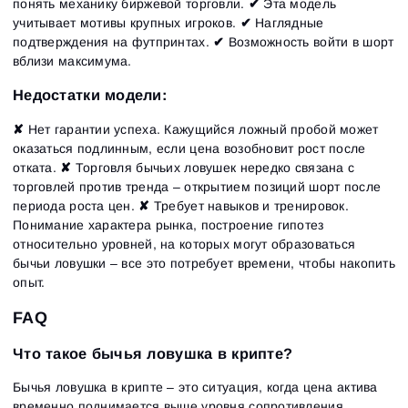
понять механику биржевой торговли.
✔
Эта модель
учитывает мотивы крупных игроков.
✔
Наглядные
подтверждения на футпринтах.
✔
Возможность войти в шорт
вблизи максимума.
Недостатки модели:
✘
Нет гарантии успеха. Кажущийся ложный пробой может
оказаться подлинным, если цена возобновит рост после
отката.
✘
Торговля бычьих ловушек нередко связана с
торговлей против тренда – открытием позиций шорт после
периода роста цен.
✘
Требует навыков и тренировок.
Понимание характера рынка, построение гипотез
относительно уровней, на которых могут образоваться
бычьи ловушки – все это потребует времени, чтобы накопить
опыт.
FAQ
Что такое бычья ловушка в крипте?
Бычья ловушка в крипте – это ситуация, когда цена актива
временно поднимается выше уровня сопротивления,