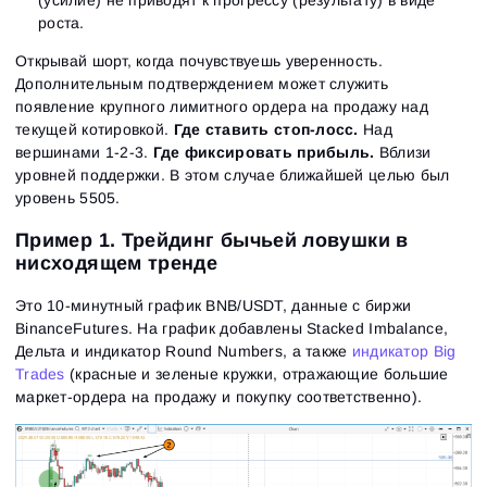
(усилие) не приводят к прогрессу (результату) в виде
роста.
Открывай шорт, когда почувствуешь уверенность.
Дополнительным подтверждением может служить
появление крупного лимитного ордера на продажу над
текущей котировкой.
Где ставить стоп-лосс.
Над
вершинами 1-2-3.
Где фиксировать прибыль.
Вблизи
уровней поддержки. В этом случае ближайшей целью был
уровень 5505.
Пример 1. Трейдинг бычьей ловушки в
нисходящем тренде
Это 10-минутный график BNB/USDT, данные с биржи
BinanceFutures. На график добавлены Stacked Imbalance,
Дельта и индикатор Round Numbers, а также
индикатор Big
Вход
Регистрация
Trades
(красные и зеленые кружки, отражающие большие
Восстановить пароль
Email
Email
маркет-ордера на продажу и покупку соответственно).
Введи адрес электронной почты, и мы отправим
ссылку для создания нового пароля.
Я хочу получать специальные предложения от
Пароль
Email
ATAS
Я принимаю:
Terms of use
,
License agreement
.