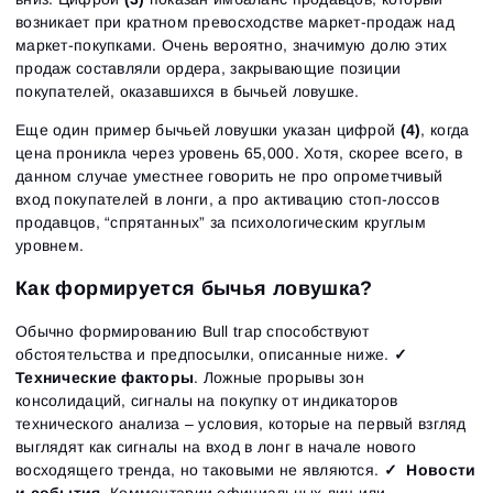
возникает при кратном превосходстве маркет-продаж над
маркет-покупками. Очень вероятно, значимую долю этих
продаж составляли ордера, закрывающие позиции
покупателей, оказавшихся в бычьей ловушке.
Еще один пример бычьей ловушки указан цифрой
(4)
, когда
цена проникла через уровень 65,000. Хотя, скорее всего, в
данном случае уместнее говорить не про опрометчивый
вход покупателей в лонги, а про активацию стоп-лоссов
продавцов, “спрятанных” за психологическим круглым
уровнем.
Как формируется бычья ловушка?
Обычно формированию Bull trap способствуют
обстоятельства и предпосылки, описанные ниже.
✓
Технические факторы
. Ложные прорывы зон
консолидаций, сигналы на покупку от индикаторов
технического анализа – условия, которые на первый взгляд
выглядят как сигналы на вход в лонг в начале нового
восходящего тренда, но таковыми не являются.
✓ Новости
и события.
Комментарии официальных лиц или