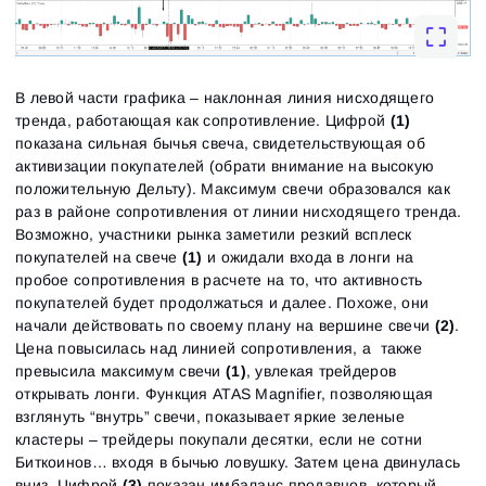
В левой части графика – наклонная линия нисходящего
тренда, работающая как сопротивление. Цифрой
(1)
показана сильная бычья свеча, свидетельствующая об
активизации покупателей (обрати внимание на высокую
положительную Дельту). Максимум свечи образовался как
раз в районе сопротивления от линии нисходящего тренда.
Возможно, участники рынка заметили резкий всплеск
покупателей на свече
(1)
и ожидали входа в лонги на
пробое сопротивления в расчете на то, что активность
покупателей будет продолжаться и далее. Похоже, они
начали действовать по своему плану на вершине свечи
(2)
.
Цена повысилась над линией сопротивления, а также
превысила максимум свечи
(1)
, увлекая трейдеров
открывать лонги. Функция ATAS Magnifier, позволяющая
взглянуть “внутрь” свечи, показывает яркие зеленые
кластеры – трейдеры покупали десятки, если не сотни
Биткоинов… входя в бычью ловушку. Затем цена двинулась
вниз. Цифрой
(3)
показан имбаланс продавцов, который