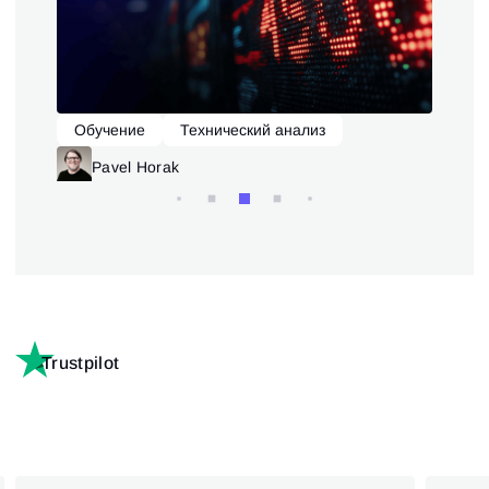
Обучение
Технический анализ
О
Pavel Horak
Trustpilot