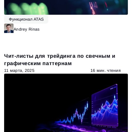
Функционал ATAS
Andrey Rinas
Чит-листы для трейдинга по свечным и
графическим паттернам
11 марта, 2025
16 мин. чтения
Вход
Регистрация
Восстановить пароль
Email
Email