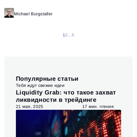
Michael Burgstaller
1
2
...
5
Популярные статьи
Тебя ждут свежие идеи
t и
Liquidity Grab: что такое захват
Ис
ия
ликвидности в трейдинге
та
я
21 мая, 2025
17 мин. чтения
6 ав