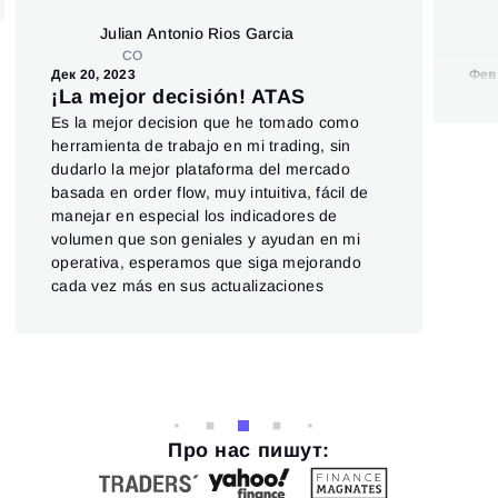
Julian Antonio Rios Garcia
CO
Дек 20, 2023
Фев 
¡La mejor decisión! ATAS
Th
Es la mejor decision que he tomado como
of
herramienta de trabajo en mi trading, sin
The
dudarlo la mejor plataforma del mercado
ins
basada en order flow, muy intuitiva, fácil de
not 
manejar en especial los indicadores de
Also
volumen que son geniales y ayudan en mi
cry
operativa, esperamos que siga mejorando
wea
cada vez más en sus actualizaciones
CSc
app
Про нас пишут: