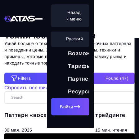
Назад
Технический анализ
к меню
Технический анализ
Русский
Узнай больше о техническом анализе, рыночных паттернах
и поведении цены. Здесь собраны разборы, техники и
Возможности
примеры, которые помогают понимать динамику рынка и
находить точные торговые решения.
Тарифы
Filters
Партнерам
Found (
47
)
Filters
Сбросить все фильтры
Ресурсы
Сбросить все фильтры
Категории
Войти
Паттерн «восходящий клин» в трейдинге
Все статьи
(672)
30 мая, 2025
15 мин. чтения
Теория рынка
(320)