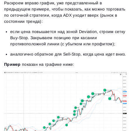
Раскроем вправо график, уже представленный в
предыдущем примере, чтобы показать, как можно торговать
по сеточной стратегии, когда ADX уходит вверх (рынок в
состоянии тренда):
если цена повышается над зоной Deviation, строим сетку
Buy-Stop. Закрываем позицию при касании
противоположной линии (с убытком или профитом);
аналогично обратное для Sell-Stop, когда цена идет вниз.
Пример
показан на графике ниже:
Вход
Регистрация
Восстановить пароль
Email
Email
Введи адрес электронной почты, и мы отправим
ссылку для создания нового пароля.
Я хочу получать специальные предложения от
Пароль
Email
ATAS
Я принимаю:
Terms of use
,
License agreement
.