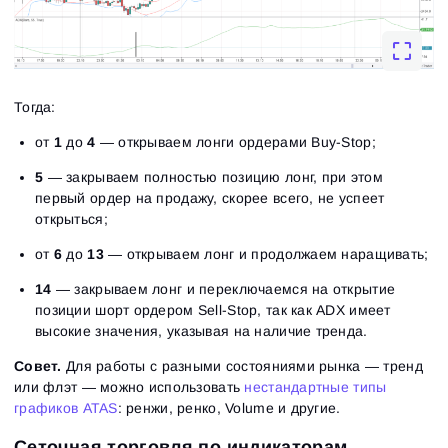
Close
Забыли пароль?
Зарегистрироваться
Сбросить пароль
Войти
Тогда:
Войти
Уже есть учётная запись?
Зарегистрироваться
Нет учётной записи?
от
1
до
4
— открываем лонги ордерами Buy-Stop;
5
— закрываем полностью позицию лонг, при этом
первый ордер на продажу, скорее всего, не успеет
открыться;
от
6
до
13
— открываем лонг и продолжаем наращивать;
14
— закрываем лонг и переключаемся на открытие
позиции шорт ордером Sell-Stop, так как ADX имеет
высокие значения, указывая на наличие тренда.
Совет.
Для работы с разными состояниями рынка — тренд
или флэт — можно использовать
нестандартные типы
графиков ATAS
: ренжи, ренко, Volume и другие.
Сеточная торговля по индикаторам