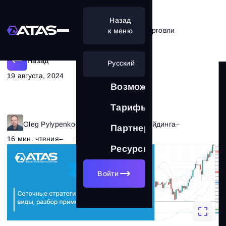
Назад
В чем суть стратегии сеточной торговли
к меню
Назад
Русский
19 августа, 2024
Возможности
Тарифы
Oleg Pylypenko
–
Рубрика:
Основы трейдинга
–
Партнерам
16 мин. чтения
–
1825
Ресурсы
Войти