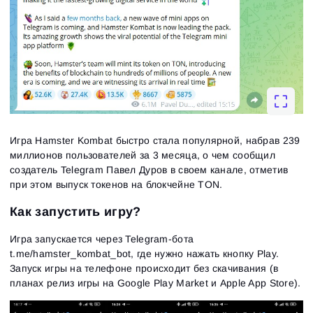
Игра Hamster Kombat быстро стала популярной, набрав 239
миллионов пользователей за 3 месяца, о чем сообщил
создатель Telegram Павел Дуров в своем канале, отметив
при этом выпуск токенов на блокчейне TON.
Как запустить игру?
Игра запускается через Telegram-бота
t.me/hamster_kombat_bot, где нужно нажать кнопку Play.
Запуск игры на телефоне происходит без скачивания (в
планах релиз игры на Google Play Market и Apple App Store).