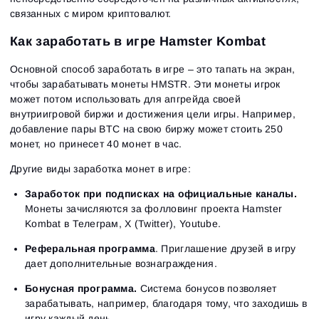
связанных с миром криптовалют.
Как заработать в игре Hamster Kombat
Основной способ заработать в игре – это тапать на экран,
чтобы зарабатывать монеты HMSTR. Эти монеты игрок
может потом использовать для апгрейда своей
внутриигровой биржи и достижения цели игры. Например,
добавление пары BTC на свою биржу может стоить 250
монет, но принесет 40 монет в час​.
Другие виды заработка монет в игре:
Заработок при подписках на официальные каналы.
Монеты зачисляются за фолловинг проекта Hamster
Kombat в Телеграм, X (Twitter), Youtube.
Реферальная программа
. Приглашение друзей в игру
дает дополнительные вознаграждения.
Бонусная программа.
Система бонусов позволяет
зарабатывать, например, благодаря тому, что заходишь в
игру каждый день.