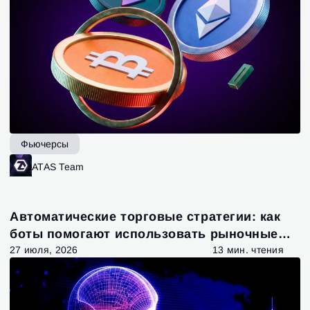
Фьючерсы
ATAS Team
Автоматические торговые стратегии: как
боты помогают использовать рыночные
возможности
27 июля, 2026
13 мин. чтения