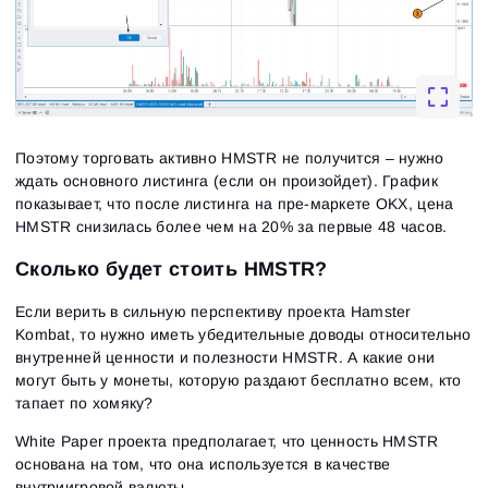
Поэтому торговать активно HMSTR не получится – нужно
ждать основного листинга (если он произойдет). График
показывает, что после листинга на пре-маркете OKX, цена
HMSTR снизилась более чем на 20% за первые 48 часов.
Сколько будет стоить HMSTR?
Если верить в сильную перспективу проекта Hamster
Kombat, то нужно иметь убедительные доводы относительно
внутренней ценности и полезности HMSTR. А какие они
могут быть у монеты, которую раздают бесплатно всем, кто
тапает по хомяку?
White Paper проекта предполагает, что ценность HMSTR
основана на том, что она используется в качестве
внутриигровой валюты.