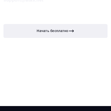
Начать бесплатно