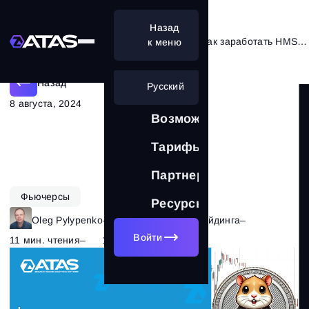
Назад
Как работает Hamster Kombat и как заработать HMSTR
к меню
Назад
Русский
8 августа, 2024
Возможности
Тарифы
Партнерам
Фьючерсы
Ресурсы
Oleg Pylypenko
–
Рубрика:
Основы трейдинга
–
Войти
11 мин. чтения
–
1805