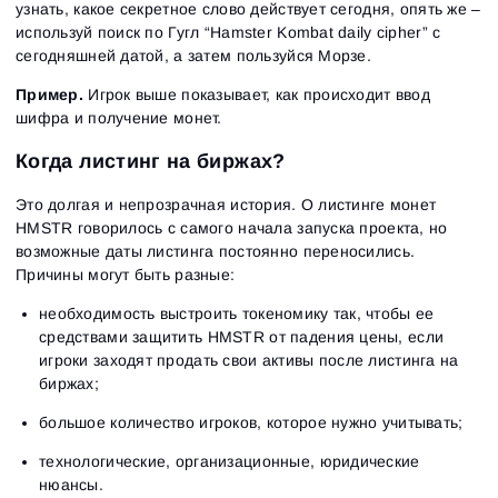
узнать, какое секретное слово действует сегодня, опять же –
используй поиск по Гугл “Hamster Kombat daily cipher” с
сегодняшней датой, а затем пользуйся Морзе.
Пример.
Игрок выше показывает, как происходит ввод
шифра и получение монет.
Когда листинг на биржах?
Это долгая и непрозрачная история. О листинге монет
HMSTR говорилось с самого начала запуска проекта, но
возможные даты листинга постоянно переносились.
Причины могут быть разные:
необходимость выстроить токеномику так, чтобы ее
средствами защитить HMSTR от падения цены, если
игроки заходят продать свои активы после листинга на
биржах;
большое количество игроков, которое нужно учитывать;
технологические, организационные, юридические
нюансы.