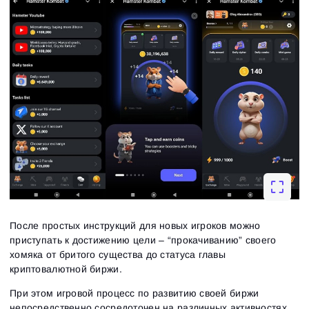
После простых инструкций для новых игроков можно
приступать к достижению цели – “прокачиванию” своего
хомяка от бритого существа до статуса главы
криптовалютной биржи.
При этом игровой процесс по развитию своей биржи
непосредственно сосредоточен на различных активностях,