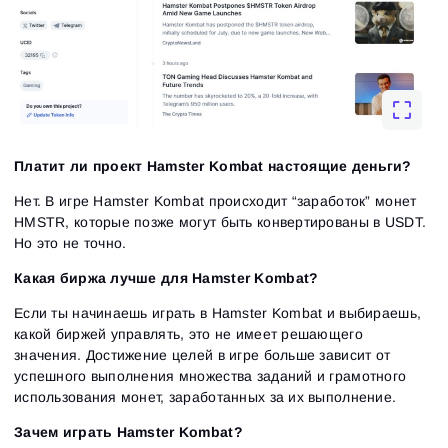
Платит ли проект Hamster Kombat настоящие деньги?
Нет. В игре Hamster Kombat происходит “заработок” монет
HMSTR, которые позже могут быть конвертированы в USDT.
Но это не точно.
Вход
Регистрация
Какая биржа лучше для Hamster Kombat?
Восстановить пароль
Email
Email
Введи адрес электронной почты, и мы отправим
Если ты начинаешь играть в Hamster Kombat и выбираешь,
ссылку для создания нового пароля.
какой биржей управлять, это не имеет решающего
Я хочу получать специальные предложения от
Пароль
Email
значения. Достижение целей в игре больше зависит от
ATAS
успешного выполнения множества заданий и грамотного
Я принимаю:
Terms of use
,
License agreement
.
Ознакомьтесь с политикой конфиденциальности
Close
использования монет, заработанных за их выполнение.
Забыли пароль?
Зачем играть Hamster Kombat?