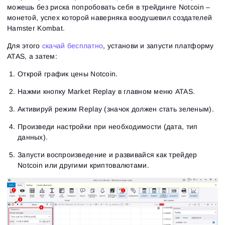
можешь без риска попробовать себя в трейдинге Notcoin –
монетой, успех которой наверняка воодушевил создателей
Hamster Kombat.
Для этого
скачай бесплатно
, установи и запусти платформу
ATAS, а затем:
Открой график цены Notcoin.
Нажми кнопку Market Replay в главном меню ATAS.
Активируй режим Replay (значок должен стать зеленым).
Произведи настройки при необходимости (дата, тип
данных).
Запусти воспроизведение и развивайся как трейдер
Notcoin или другими криптовалютами.