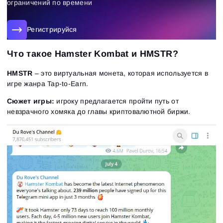
ограничений по времени
Регистрируйся
Что такое Hamster Kombat и HMSTR?
HMSTR
– это виртуальная монета, которая используется в
игре жанра Tap-to-Earn.
Сюжет игры:
игроку предлагается пройти путь от
невзрачного хомяка до главы криптовалютной биржи.