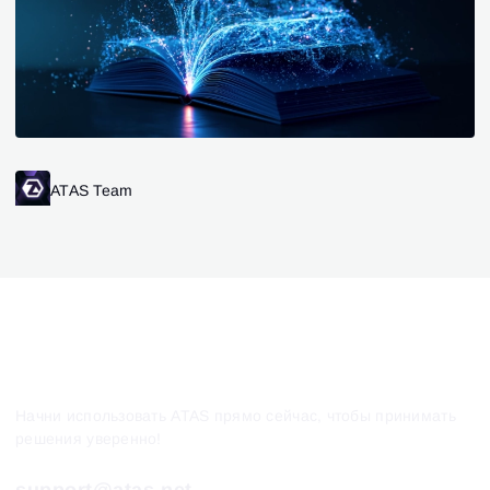
ATAS Team
Начни использовать ATAS прямо сейчас, чтобы принимать
решения уверенно!
support@atas.net