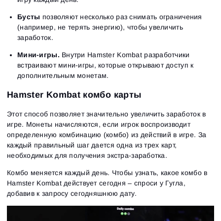
Бусты
позволяют несколько раз снимать ограничения
(например, не терять энергию), чтобы увеличить
заработок.
Мини-игры.
Внутри Hamster Kombat разработчики
встраивают мини-игры, которые открывают доступ к
дополнительным монетам.
Hamster Kombat комбо карты
Этот способ позволяет значительно увеличить заработок в
игре. Монеты начисляются, если игрок воспроизводит
определенную комбинацию (комбо) из действий в игре. За
каждый правильный шаг дается одна из трех карт,
необходимых для получения экстра-заработка.
Комбо меняется каждый день. Чтобы узнать, какое комбо в
Hamster Kombat действует сегодня – спроси у Гугла,
добавив к запросу сегодняшнюю дату.