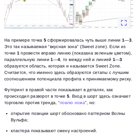
На примере точка
5
сформировалась чуть выше линии
1
—
3
.
Это так называемая “вкусная зона” (Sweet zone). Если из
точки
1
провести вправо линию (показана зеленым цветом),
параллельную линии
1
—
4
, то между ней и линией
1
—
3
образуется область, которая и называется Sweet Zone.
Считается, что именно здесь образуются сетапы с лучшим
соотношением потенциала профита к принимаемому риску.
Футпринт в правой части показывает в деталях, как
происходил разворот в точке
5
. Вход в шорт здесь означает
торговлю против тренда, “
ловлю ножа
”, но:
открытие позиции шорт обосновано паттерном Волны
Вульфа;
кластера показывают смену настроений.