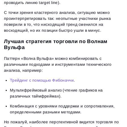
проводить линию target line).
С точки зрения кластерного анализа, ситуацию можно
проинтерпретировать так: неопытные участники рынка
поверили в то, что нисходящий тренд сменился на
восходящий, но их позиции быстро ушли в минус.
Лучшая стратегия торговли по Волнам
Вульфа
Паттерн «‎Волна Вульфа» можно комбинировать с
различными подходами и инструментами технического
анализа, например:
Трейдинг с помощью Фибоначчи
.
Мультифреймовый анализ (чтение графиков на
Вход
Регистрация
различных таймфреймах).
Восстановить пароль
Email
Email
Комбинация с уровнями поддержки и сопротивления,
Введи адрес электронной почты, и мы отправим
определенными разными методами.
ссылку для создания нового пароля.
Я хочу получать специальные предложения от
Пароль
Email
ATAS
Но пожалуй, наиболее перспективной видится торговля по
Я принимаю:
Terms of use
,
License agreement
.