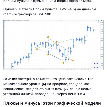
Ознакомьтесь с политикой конфиденциальности
Волнам Вульфа с применением индикаторов объема.
Close
Забыли пароль?
Пример.
Паттерн Волны Вульфа (1-2-3-4-5) на дневном
графике фьючерсов S&P 500.
Зарегистрироваться
Сбросить пароль
Войти
Войти
Уже есть учётная запись?
Зарегистрироваться
Нет учётной записи?
Заметив паттерн, а также то, что цена закрылась выше
максимального уровня
(6)
на профиле, трейдер мог
использовать это для открытия позиций лонг, с целью
указанной линией, проведенной через точки
1
и
4
.
Плюсы и минусы этой графической модели