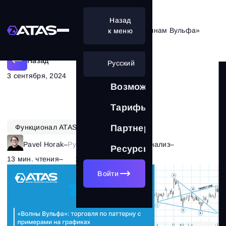
Назад
Как прибыльно торговать по «Волнам Вульфа‎»
к меню
Назад
Русский
3 сентября, 2024
Возможности
Тарифы
Функционал ATAS
Партнерам
Pavel Horak
–
Рубрика:
Технический анализ
–
Ресурсы
13 мин. чтения
–
1713
Войти