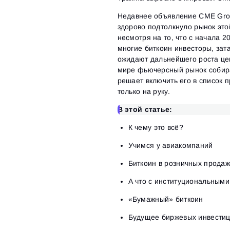
Недавнее объявление CME Grou
здорово подтолкнуло рынок эт
несмотря на то, что с начала 2
многие биткоин инвесторы, зат
ожидают дальнейшего роста це
мире фьючерсный рынок собира
решает включить его в список 
только на руку.
В этой статье:
К чему это всё?
Учимся у авиакомпаний
Биткоин в розничных прода
А что с институциональным
«Бумажный» биткоин
Будущее биржевых инвести