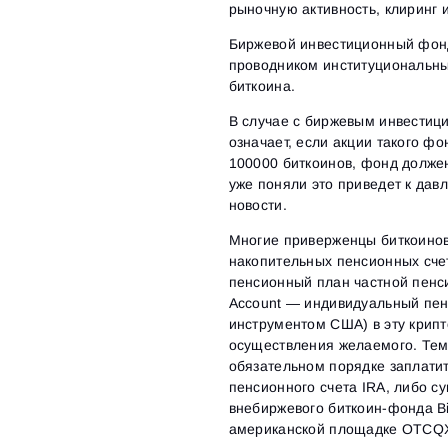
рыночную активность, клиринг 
Биржевой инвестиционный фонд
проводником институциональны
биткоина.
В случае с биржевым инвестиц
означает, если акции такого ф
100000 биткоинов, фонд должен
уже поняли это приведет к дав
новости.
Многие приверженцы биткоинов 
накопительных пенсионных сче
пенсионный план частной пенси
Account — индивидуальный пен
инструментом США) в эту крипт
осуществления желаемого. Тем 
обязательном порядке заплатит
пенсионного счета IRA, либо с
внебиржевого биткоин-фонда Bi
американской площадке OTCQ