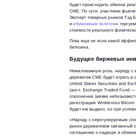
будет происходить обмена реа
CME. По сути, участники фьюч
Эксперт товарных рынков Тэд Ба
и «
бумажным золотом
» торгуе
стоимости реального физическо
Пока еще не ясно какой эффек
биткоина.
Будущее биржевых ин
Немаловажную роль, наряду с 
дериватив CME будет играть в
United States Securities and 
(англ. Exchange Traded Fund —
отклонения заявки небезызвест
регистрацию Winklevoss Bitcoin
будет им выдано, но при усло
«Наряду с нерегулируемым спо
рынок деривативов связанный с
соглашение о надзоре и обмене