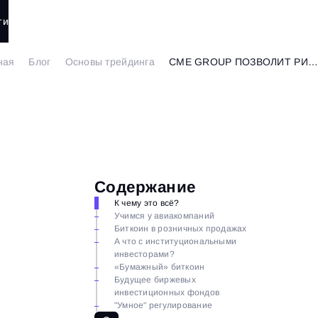
ти
ная
Блог
Основы трейдинга
CME GROUP ПОЗВОЛИТ РИТЕЙЛ ГИГАНТАМ ПРИНИМАТЬ БИТКОИНЫ?
Содержание
К чему это всё?
Учимся у авиакомпаний
Биткоин в розничных продажах
А что с институциональными
инвесторами?
«Бумажный» биткоин
Будущее биржевых
инвестиционных фондов
"Умное" регулирование