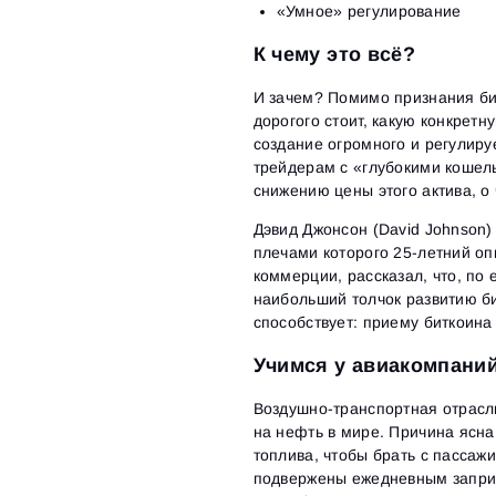
«Умное» регулирование
К чему это всё?
И зачем? Помимо признания би
дорогого стоит, какую конкретн
создание огромного и регулиру
трейдерам с «глубокими кошель
снижению цены этого актива, о
Дэвид Джонсон (David Johnson
плечами которого 25-летний оп
коммерции, рассказал, что, по
наибольший толчок развитию би
способствует: приему биткоина
Учимся у авиакомпани
Воздушно-транспортная отрасл
на нефть в мире. Причина ясн
топлива, чтобы брать с пассаж
подвержены ежедневным заприз