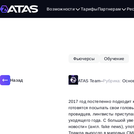
20 ноября, 2017
Возможности
Тарифы
Партнерам
Ре
Фьючерсы
Обучение
Назад
ATAS Team
–
Рубрика:
Осно
2017 год постепенно подходит к
готовятся посыпать свои головы
провидцев, лингвисты приступа
уходящего года. С большой уве
новости» (англ. fake news), у
Трампа выросло в мировых СМИ