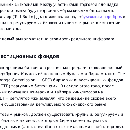
льными биткоинами между участниками торговой площадки
ерсного рынка будут торговать «бумажными» биткоинами.
тлер (Ted Butler) долго издевался над «
бумажным серебром
»
мым на регулируемых биржах и винил эти рынки в искажении
го металла.
т новый рынок окажет на стоимость реального цифрового
вестиционных фондов
внедрением биткоина в розничные продажи, новоиспеченный
 одобрении Комиссией по ценным бумагам и биржам (англ. The
Exchange Commission — SEC) биржевых инвестиционных фондов
 ETF) торгующих биткоинами. В начале этого года, после
ных близнецов Кэмерона и Тайлера Уинклвоссов на
 ETF, регулятор уже заявлял, что разрешение скорее всего
вии существования регулируемого фьючерсного рынка.
товым рынком, должен существовать крупный, регулируемый
 базовым активом, с которым биржа может вступать в
 данными (англ. surveillance-) включающими в себя: торговую