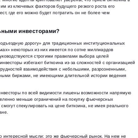
Close
им из ключевых факторов будущего резкого роста его
Забыли пароль?
ест, где его можно будет потратить он не более чем
Зарегистрироваться
Сбросить пароль
Войти
льными инвесторами?
Войти
Уже есть учётная запись?
Зарегистрироваться
Нет учётной записи?
подъездную дорогу» для традиционных институциональных
ьках» некоторых из них имеется по сотне миллиардов
руководствуются строгими правилами выбора целей
 инвесторы избегают биткоина из-за сложностей с организацией
 трудностей взаимодействия с небольшими, разрозненными,
ными биржами, не имеющими длительной истории ведения
инвесторы по всей видимости лишены возможности напрямую
еделенно меньше ограничений на покупку фьючерсных
и смогут спекулировать на цене биткоина, не имея реального
ане.
но интересной мысли: это же фьючерсный рынок. На нем не