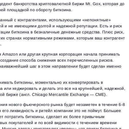
цедент банкротства криптовалютной биржи Mt. Gox, которая до
шей площадкой по обороту биткоина.
язанный с контрагентами, использующими «непонятные»
й и не имеющими долгой и надежной репутации. Есть и риск
тации биткоина в безналичные денежные средства. Плюс риск,
тих странах нормативными режимами, которым ваш контрагент
.
ия Amazon или другая крупная корпорация начала принимать
 создание способа снижения всех перечисленных рисков.
 наиважнейший шаг в этом направлении будет сделан именно
нимать биткоины, моментально их конвертировать в
 или хеджировать и делать это все на крупнейшей, надежной,
ой бирже (англ. Chicago Mercantile Exchange — CME).
Вход
Регистрация
Восстановить пароль
ания нового фьючерсного рынка будет незаметен в течение 6-8
Email
Email
 его ликвидность и ритейл компании это не поймут. Большее
Введи адрес электронной почты, и мы отправим ссылку
дет потратить биткоины, сделает их более привычным
для создания нового пароля.
вых покупателей и по всей видимости с течением времени
Я хочу получать специальные предложения от ATAS
Пароль
Email
Я принимаю:
Terms of use
,
License agreement
.
т. Многие адепты криптовалют уверены, что прием биткоина в