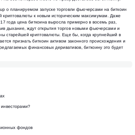
p о планируемом запуске торговли фьючерсами на биткоин
ой криптовалюты к новым историческим максимумам. Даже
017 года цена биткоина выросла примерно в восемь раз,
аив дыхание, ждут открытия торгов новыми фьючерсами и
ны старейшей криптовалюты. Еще бы, когда крупнейший в
ется признать биткоин активом законного происхождения и
предлагаемых финансовых деривативов, биткоину это будет
жах
и инвесторами?
ционных фондов