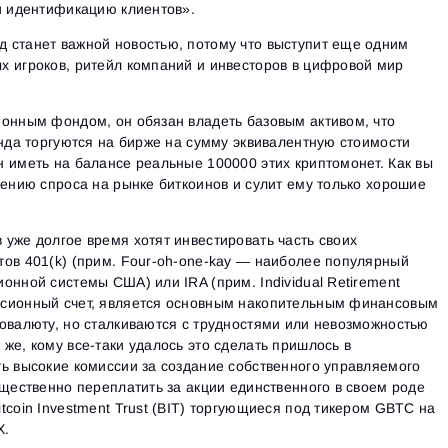
и идентификацию клиентов».
 станет важной новостью, потому что выступит еще одним
х игроков, ритейл компаний и инвесторов в цифровой мир
ионным фондом, он обязан владеть базовым активом, что
онда торгуются на бирже на сумму эквивалентную стоимости
 иметь на балансе реальные 100000 этих криптомонет. Как вы
лению спроса на рынке биткоинов и сулит ему только хорошие
уже долгое время хотят инвестировать часть своих
тов 401(k) (прим. Four-oh-one-kay — наиболее популярный
онной системы США) или IRA (прим. Individual Retirement
сионный счет, является основным накопительным финансовым
овалюту, но сталкиваются с трудностями или невозможностью
же, кому все-таки удалось это сделать пришлось в
ь высокие комиссии за создание собственного управляемого
ущественно переплатить за акции единственного в своем роде
tcoin Investment Trust (BIT) торгующиеся под тикером GBTC на
X.