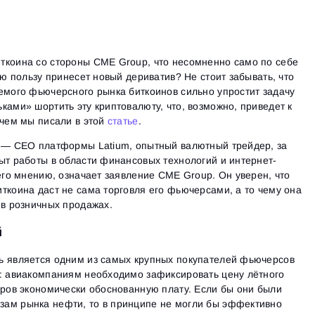
ткоина со стороны CME Group, что несомненно само по себе
ую пользу принесет новый дериватив? Не стоит забывать, что
емого фьючерсного рынка биткоинов сильно упростит задачу
ками» шортить эту криптовалюту, что, возможно, приведет к
 чем мы писали в этой
статье
.
) — СЕО платформы Latium, опытный валютный трейдер, за
ыт работы в области финансовых технологий и интернет-
 его мнению, означает заявление CME Group. Он уверен, что
ткоина даст не сама торговля его фьючерсами, а то чему она
 в розничных продажах.
й
ь является одним из самых крупных покупателей фьючерсов
а: авиакомпаниям необходимо зафиксировать цену лётного
иров экономически обоснованную плату. Если бы они были
ам рынка нефти, то в принципе не могли бы эффективно