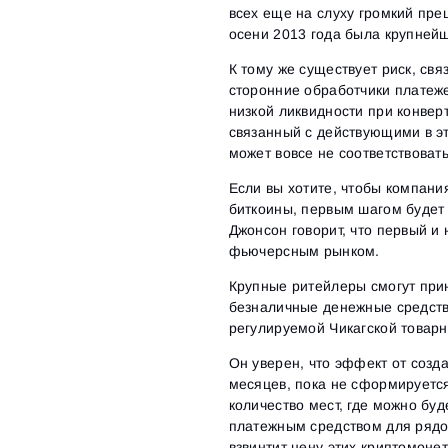
всех еще на слуху громкий пре
осени 2013 года была крупней
К тому же существует риск, св
сторонние обработчики платеже
низкой ликвидности при конвер
связанный с действующими в э
может вовсе не соответствовать
Если вы хотите, чтобы компан
биткоины, первым шагом будет
Джонсон говорит, что первый и
фьючерсным рынком.
Крупные ритейлеры смогут при
безналичные денежные средства
регулируемой Чикагской товарн
Он уверен, что эффект от созд
месяцев, пока не сформируется
количество мест, где можно бу
платежным средством для рядо
взвинтит цену этих криптомоне