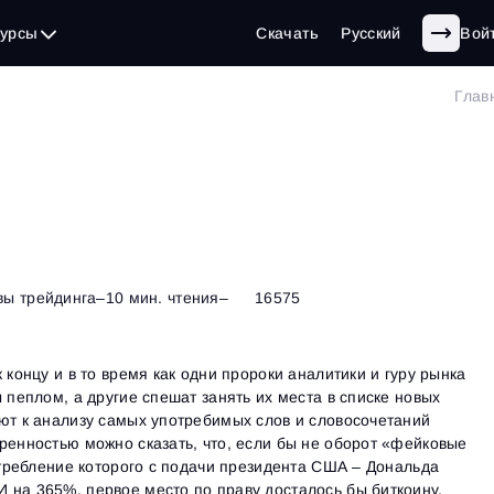
сурсы
Скачать
Русский
Вой
Глав
вы трейдинга
–
10 мин. чтения
–
16575
 концу и в то время как одни пророки аналитики и гуру рынка
 пеплом, а другие спешат занять их места в списке новых
ют к анализу самых употребимых слов и словосочетаний
ренностью можно сказать, что, если бы не оборот «фейковые
потребление которого с подачи президента США – Дональда
 на 365%, первое место по праву досталось бы биткоину.