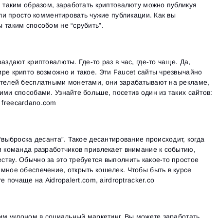
Ознакомьтесь с политикой конфиденциальности
. таким образом, заработать криптовалюту можно публикуя
Close
Забыли пароль?
Или просто комментировать чужие публикации. Как вы
 таким способом не “срубить”.
Зарегистрироваться
Сбросить пароль
Войти
Войти
Уже есть учётная запись?
Зарегистрироваться
Нет учётной записи?
аздают криптовалюты. Где-то раз в час, где-то чаще. Да,
ре крипто возможно и такое. Эти Faucet сайты чрезвычайно
ителей бесплатными монетами, они зарабатывают на рекламе,
ими способами. Узнайте больше, посетив один из таких сайтов:
o, freecardano.com
“выброска десанта”. Такое десантирование происходит, когда
и команда разработчиков привлекает внимание к событию,
тву. Обычно за это требуется выполнить какое-то простое
мное обеспечение, открыть кошелек. Чтобы быть в курсе
е почаще на Aidropalert.com, airdroptracker.co
шим уклоном в социальный маркетинг. Вы можете заработать