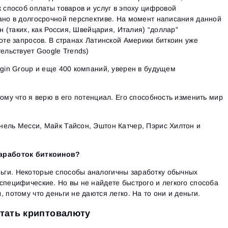
к способ оплаты товаров и услуг в эпоху цифровой
ано в долгосрочной перспективе. На момент написания данной
ан (таких, как Россия, Швейцария, Италия) “доллар”
тоте запросов. В странах Латинской Америки биткоин уже
ельствует Google Trends)
rgin Group и еще 400 компаний, уверен в будущем
ому что я верю в его потенциал. Его способность изменить мир
нель Месси, Майк Тайсон, Эштон Катчер, Пэрис Хилтон и
заработок биткоинов?
ги. Некоторые способы аналогичны заработку обычных
специфические. Но вы не найдете быстрого и легкого способа
 потому что деньги не даются легко. На то они и деньги.
отать криптовалюту