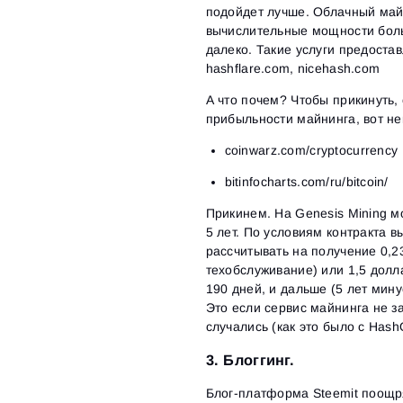
подойдет лучше. Облачный май
вычислительные мощности боль
далеко. Такие услуги предостав
hashflare.com, nicehash.com
А что почем? Чтобы прикинуть, 
прибыльности майнинга, вот не
coinwarz.com/cryptocurrency
bitinfocharts.com/ru/bitcoin/
Прикинем. На Genesis Mining м
5 лет. По условиям контракта 
рассчитывать на получение 0,23
техобслуживание) или 1,5 долла
190 дней, и дальше (5 лет мин
Это если сервис майнинга не з
случались (как это было с HashO
3. Блоггинг.
Блог-платформа Steemit поощря