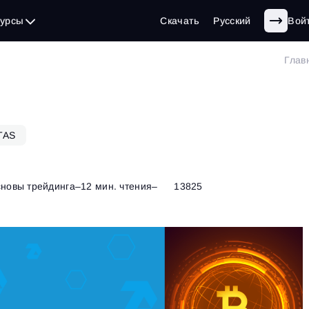
сурсы
Скачать
Русский
Вой
Глав
TAS
новы трейдинга
–
12 мин. чтения
–
13825