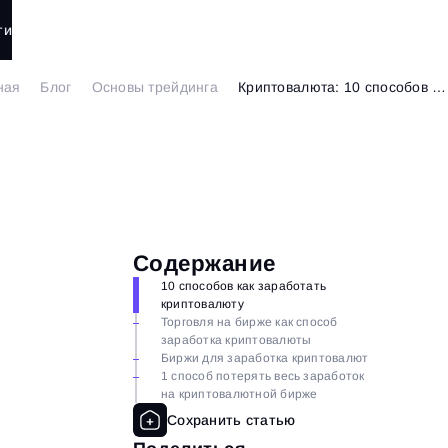
ти
ная
Блог
Основы трейдинга
Криптовалюта: 10 cпособов заработать и 1 способ все потерять
Содержание
10 способов как заработать
криптовалюту
Торговля на бирже как способ
заработка криптовалюты
Биржи для заработка криптовалют
1 способ потерять весь заработок
на криптовалютной бирже