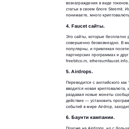
вознаграждения в виде токенов
статьи в своем блоге Steemit. 
понимаете, много криптовалюты
4. Faucet сайты.
Это сайты, которые бесплатно р
совершенно безвозмездно. В ми
популярны, и привлекая посет
партнерских программах и друг
freebitco.in, ethereumfaucet.inf
5. Airdrops.
Переводится с английского как 
вводится новая криптовалюта, 
раздавая новые монеты сообщес
действие — установить програм
событий в мире Airdrop, заходит
6. Баунти кампании.
Похоже на Airdrops, но с боль