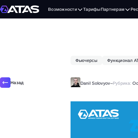
12 октября, 2018
Возможности
Тарифы
Партнерам
Ре
Фьючерсы
Функционал A
Назад
Danil Solovyov
–
Рубрика:
Ос