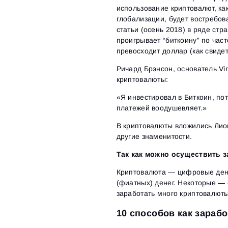
использование криптовалют, ка
глобализации, будет востребов
статьи (осень 2018) в ряде стр
проигрывает “биткоину” по час
превосходит доллар (как свидет
Ричард Брэнсон, основатель Vi
криптовалюты:
«Я инвестировал в Биткоин, пот
платежей воодушевляет.»
В криптовалюты вложились Лио
другие знаменитости.
Так как можно осуществить 
Криптовалюта — цифровые день
(фиатных) денег. Некоторые — 
заработать много криптовалюты,
10 способов как зараб