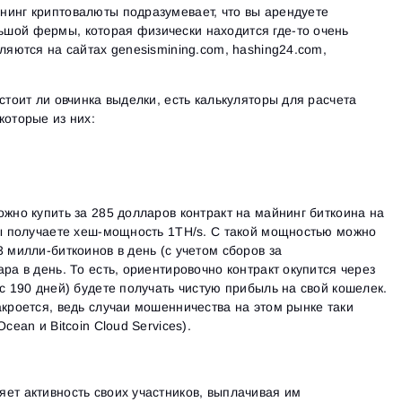
нинг криптовалюты подразумевает, что вы арендуете
шой фермы, которая физически находится где-то очень
ляются на сайтах genesismining.com, hashing24.com,
стоит ли овчинка выделки, есть калькуляторы для расчета
которые из них:
ожно купить за 285 долларов контракт на майнинг биткоина на
вы получаете хеш-мощность 1ТН/s. С такой мощностью можно
 милли-биткоинов в день (с учетом сборов за
ра в день. То есть, ориентировочно контракт окупится через
ус 190 дней) будете получать чистую прибыль на свой кошелек.
Вход
акроется, ведь случаи мошенничества на этом рынке таки
Регистрация
Восстановить пароль
cean и Bitcoin Cloud Services).
Email
Email
Введи адрес электронной почты, и мы отправим ссылку
для создания нового пароля.
Я хочу получать специальные предложения от ATAS
Пароль
Email
ет активность своих участников, выплачивая им
Я принимаю:
Terms of use
,
License agreement
.