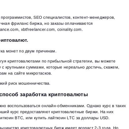
 программистов, SEO специалистов, контент-менеджеров,
ычная фриланс биржа, но заказы оплачиваются
ce.com, xbtfreelancer.com, coinality.com.
риптовалют.
ка монет по двум причинам.
ргуя криптовалютами по прибыльной стратегии, вы можете
 с крупными суммами, которые нереально достичь, скажем,
ам на сайте микротасков.
зкий риск мошенничества.
 способ заработка криптовалюты
жно воспользоваться онлайн-обменниками. Однако курс в таких
учший курс предоставляют криптовалютные биржи. На них
иткоин BTC, или купить лайткоин LTC за доллары USD.
льшинство криптовалютных бирж имеет возраст 2-3 года. Но