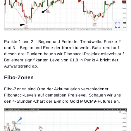
Punkte 1 und 2 – Beginn und Ende der Trendwelle. Punkte 2
und 3 – Beginn und Ende der Korrekturwelle. Basierend auf
diesen drei Punkten bauen wir Fibonacci-Projektionslevels auf.
Bei einem signifikanten Level von 61,8 in Punkt 4 bricht der
Aufwärtstrend ab.
Anmeldung
Registrierung
Passwort zurücksetzen
E-Mail-Adresse
Fibo-Zonen
Email
Gib deine E-Mail-Adresse ein, und wir schicken dir
einen Link, um ein neues Passwort zu erstellen.
Fibo-Zonen sind Orte der Akkumulation verschiedener
Ich möchte Sonderangebote von ATAS erhalten
Passwort
E-Mail-Adresse
Fibonacci-Levels auf demselben Preislevel. Schauen wir uns
Ich akzeptiere die
Terms of use
,
License agreement
.
Lesen Sie unsere Datenschutzerklärung
den 4-Stunden-Chart der E-micro Gold MGCM9-Futures an.
Close
Passwort vergessen?
Registrieren
Passwort zurücksetzen
Anmelden