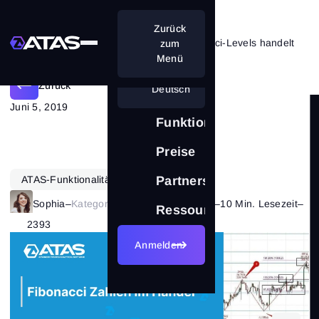
Zurück
Wie man an der Börse mit Fibonacci-Levels handelt
zum
Menü
Zurück
Deutsch
Juni 5, 2019
Funktionen
Preise
ATAS-Funktionalität
Partnerschaft
Sophia
–
Kategorie:
Technische Analyse
–
10 Min. Lesezeit
–
Ressourcen
2393
Anmelden