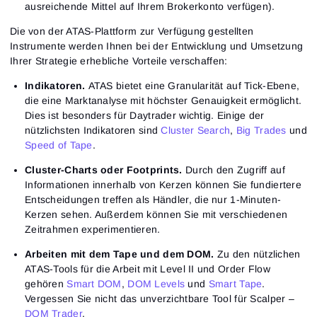
ausreichende Mittel auf Ihrem Brokerkonto verfügen).
Die von der ATAS-Plattform zur Verfügung gestellten
Instrumente werden Ihnen bei der Entwicklung und Umsetzung
Ihrer Strategie erhebliche Vorteile verschaffen:
Anmeldung
Registrierung
Indikatoren.
ATAS bietet eine Granularität auf Tick-Ebene,
Passwort zurücksetzen
E-Mail-Adresse
die eine Marktanalyse mit höchster Genauigkeit ermöglicht.
Email
Gib deine E-Mail-Adresse ein, und wir schicken dir
Dies ist besonders für Daytrader wichtig. Einige der
einen Link, um ein neues Passwort zu erstellen.
nützlichsten Indikatoren sind
Cluster Search
,
Big Trades
und
Ich möchte Sonderangebote von ATAS erhalten
Passwort
E-Mail-Adresse
Speed of Tape
.
Ich akzeptiere die
Terms of use
,
License agreement
.
Lesen Sie unsere Datenschutzerklärung
Close
Passwort vergessen?
Cluster-Charts oder Footprints.
Durch den Zugriff auf
Informationen innerhalb von Kerzen können Sie fundiertere
Entscheidungen treffen als Händler, die nur 1-Minuten-
Registrieren
Passwort zurücksetzen
Anmelden
Kerzen sehen. Außerdem können Sie mit verschiedenen
Anmelden
Zeitrahmen experimentieren.
Hast du schon ein Konto?
Registrieren
Noch kein Konto?
Arbeiten mit dem Tape und dem DOM.
Zu den nützlichen
ATAS-Tools für die Arbeit mit Level II und Order Flow
gehören
Smart DOM
,
DOM Levels
und
Smart Tape
.
Vergessen Sie nicht das unverzichtbare Tool für Scalper –
DOM Trader
.