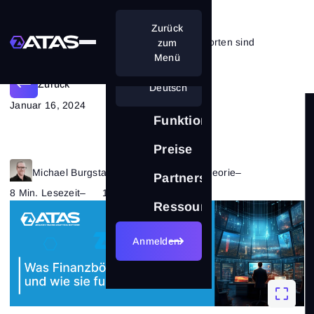
Zurück
Was Finanzbörsen in einfachen Worten sind
zum
Menü
Zurück
Deutsch
Januar 16, 2024
Funktionen
Preise
Michael Burgstaller
–
Kategorie:
Markttheorie
–
Partnerschaft
8 Min. Lesezeit
–
1416
Ressourcen
Anmelden