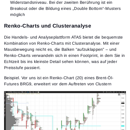
Widerstandsniveau. Bei der zweiten Berührung ist ein
Breakout oder die Bildung eines „Double Bottom“-Musters
möglich
Renko-Charts und Clusteranalyse
Die Handels- und Analyseplattform ATAS bietet die bequemste
Kombination von Renko-Charts mit Clusteranalyse. Mit einer
Anmeldung
Mausbewegung reicht es, die Balken “aufzuklappen” – und
Registrierung
Passwort zurücksetzen
E-Mail-Adresse
Renko-Charts verwandeln sich in einen Footprint, in dem Sie in
Email
Gib deine E-Mail-Adresse ein, und wir schicken dir
Echtzeit bis ins kleinste Detail sehen können, was auf jeder
einen Link, um ein neues Passwort zu erstellen.
Preisstufe passiert.
Ich möchte Sonderangebote von ATAS erhalten
Passwort
E-Mail-Adresse
Ich akzeptiere die
Terms of use
,
License agreement
.
Beispiel. Vor uns ist ein Renko-Chart (20) eines Brent-Öl-
Lesen Sie unsere Datenschutzerklärung
Futures BRG9, erweitert vor dem Auftreten von Clustern
Close
Passwort vergessen?
Registrieren
Passwort zurücksetzen
Anmelden
Anmelden
Hast du schon ein Konto?
Registrieren
Noch kein Konto?