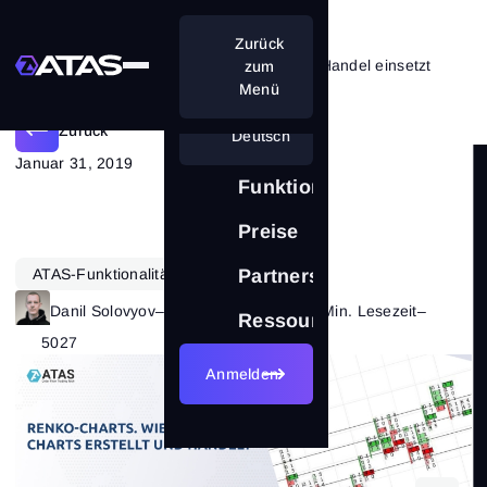
Zurück
Renko-Charts. Wie man sie beim Handel einsetzt
zum
Menü
Zurück
Deutsch
Januar 31, 2019
Funktionen
Preise
ATAS-Funktionalität
Charttypen
Partnerschaft
Danil Solovyov
–
Kategorie:
Charts
–
13 Min. Lesezeit
–
Ressourcen
5027
Anmelden