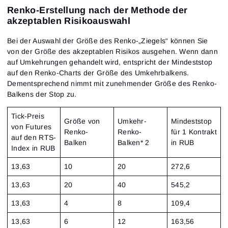
Renko-Erstellung nach der Methode der
akzeptablen Risikoauswahl
Bei der Auswahl der Größe des Renko-„Ziegels“ können Sie
von der Größe des akzeptablen Risikos ausgehen. Wenn dann
auf Umkehrungen gehandelt wird, entspricht der Mindeststop
auf den Renko-Charts der Größe des Umkehrbalkens.
Dementsprechend nimmt mit zunehmender Größe des Renko-
Balkens der Stop zu.
Tick-Preis
Größe von
Umkehr-
Mindeststop
von Futures
Renko-
Renko-
für 1 Kontrakt
auf den RTS-
Balken
Balken* 2
in RUB
Index in RUB
13,63
10
20
272,6
13,63
20
40
545,2
13,63
4
8
109,4
13,63
6
12
163,56