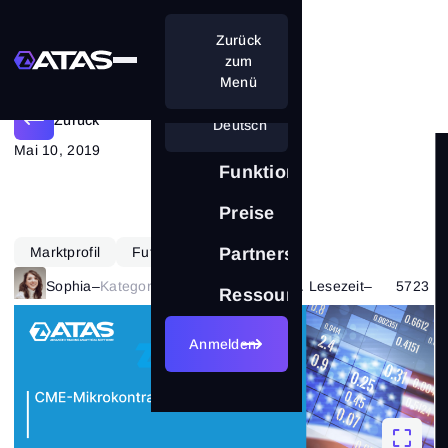
Zurück
US-Aktienindizes: CME oder CFD?
zum
Menü
Zurück
Deutsch
Mai 10, 2019
Funktionen
Preise
Marktprofil
Futures
Partnerschaft
Sophia
–
Kategorie:
Markttheorie
–
9 Min. Lesezeit
–
5723
Ressourcen
Anmelden