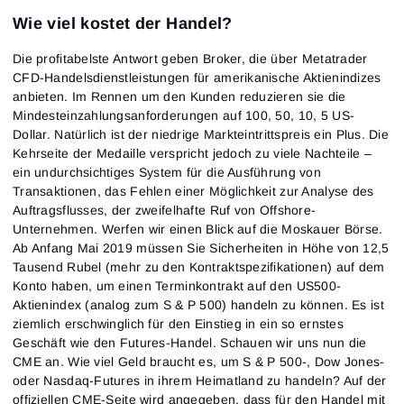
Wie viel kostet der Handel?
Die profitabelste Antwort geben Broker, die über Metatrader
CFD-Handelsdienstleistungen für amerikanische Aktienindizes
anbieten. Im Rennen um den Kunden reduzieren sie die
Mindesteinzahlungsanforderungen auf 100, 50, 10, 5 US-
Dollar. Natürlich ist der niedrige Markteintrittspreis ein Plus. Die
Kehrseite der Medaille verspricht jedoch zu viele Nachteile –
Anmeldung
Registrierung
ein undurchsichtiges System für die Ausführung von
Passwort zurücksetzen
E-Mail-Adresse
Transaktionen, das Fehlen einer Möglichkeit zur Analyse des
Email
Gib deine E-Mail-Adresse ein, und wir schicken dir
Auftragsflusses, der zweifelhafte Ruf von Offshore-
einen Link, um ein neues Passwort zu erstellen.
Unternehmen. Werfen wir einen Blick auf die Moskauer Börse.
Ich möchte Sonderangebote von ATAS erhalten
Passwort
E-Mail-Adresse
Ab Anfang Mai 2019 müssen Sie Sicherheiten in Höhe von 12,5
Ich akzeptiere die
Terms of use
,
License agreement
.
Lesen Sie unsere Datenschutzerklärung
Tausend Rubel (mehr zu den Kontraktspezifikationen) auf dem
Close
Passwort vergessen?
Konto haben, um einen Terminkontrakt auf den US500-
Aktienindex (analog zum S & P 500) handeln zu können. Es ist
Registrieren
ziemlich erschwinglich für den Einstieg in ein so ernstes
Passwort zurücksetzen
Anmelden
Geschäft wie den Futures-Handel. Schauen wir uns nun die
Anmelden
Hast du schon ein Konto?
CME an. Wie viel Geld braucht es, um S & P 500-, Dow Jones-
Registrieren
Noch kein Konto?
oder Nasdaq-Futures in ihrem Heimatland zu handeln? Auf der
offiziellen CME-Seite wird angegeben, dass für den Handel mit