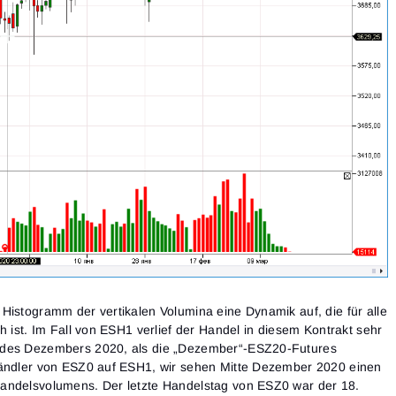
Close
Passwort vergessen?
Registrieren
Passwort zurücksetzen
Anmelden
Anmelden
Hast du schon ein Konto?
Registrieren
Noch kein Konto?
Histogramm der vertikalen Volumina eine Dynamik auf, die für alle
h ist. Im Fall von ESH1 verlief der Handel in diesem Kontrakt sehr
 des Dezembers 2020, als die „Dezember“-ESZ20-Futures
Händler von ESZ0 auf ESH1, wir sehen Mitte Dezember 2020 einen
andelsvolumens. Der letzte Handelstag von ESZ0 war der 18.