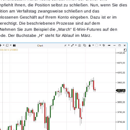
fiehlt Ihnen, die Position selbst zu schließen. Nun, wenn Sie dies
osition am Verfallstag zwangsweise schließen und das
ossenen Geschäft auf Ihrem Konto eingeben. Dazu ist er im
rechtigt. Die beschriebenen Prozesse sind auf dem
 Nehmen Sie zum Beispiel die „March“ E-Mini-Futures auf den
. Der Buchstabe „H“ steht für Ablauf im März.
Anmeldung
Registrierung
Passwort zurücksetzen
E-Mail-Adresse
Email
Gib deine E-Mail-Adresse ein, und wir schicken dir einen
Link, um ein neues Passwort zu erstellen.
Ich möchte Sonderangebote von ATAS erhalten
Passwort
E-Mail-Adresse
Ich akzeptiere die
Terms of use
,
License agreement
.