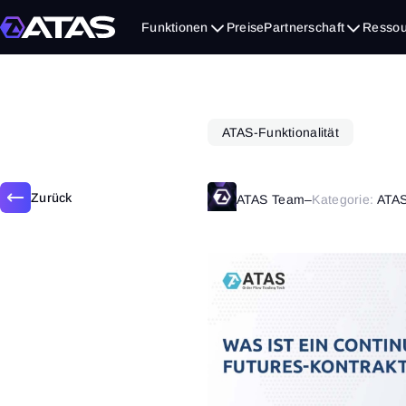
Juni 16, 2021
Funktionen
Preise
Partnerschaft
Ressou
ATAS-Funktionalität
Zurück
ATAS Team
–
Kategorie:
ATAS