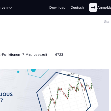
rcen
Download
Deutsch
Anmeld
Star
-Funktionen
–
7 Min. Lesezeit
–
6723