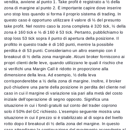
vendita, avviene al punto 1. Take profit è registrato a ½ della
zona di margine al punto 2. È importante capire dove inserire
uno stop loss quando si forma il proprio sistema di trading. In
questo caso è opportuno utilizzare il valore di ⅓ del presunto
take profit. Nel nostro caso la zona completa è 320 tick, ½ della
zona è 160 tick e ⅓ di 160 è 53 tick. Pertanto, pubblichiamo lo
stop loss 53 tick sopra il punto di apertura della posizione. Il
profitto in questo trade è di 160 punti, mentre la possibile
perdita è di 53 punti. Consideriamo un altro esempio con il
breakout di ½ della zona marginale. Alcuni broker forniscono ai
propri clienti delle leve, quando utilizzano le quali il rischio che
si verifichi una Margin Call è ridotto in proporzione alla
dimensione della leva. Ad esempio, ½ della leva
corrisponderebbe a ½ della zona di margine. Inoltre, il broker
può chiudere una parte della posizione in perdita del cliente nel
caso in cui il margine di variazione sia pari alla metà del costo
iniziale dell’operazione di segno opposto. Significa una
situazione in cui i fondi gratuiti sul conto del trader coprono
solo il 50% del GC richiesto. L’esempio seguente mostra una
situazione in cui il prezzo si è stabilizzato al di sopra del livello
rotto dopo il breakout di ½ della zona del margine. In questo
caso attendiamo la continuazione del movimento ascendente al