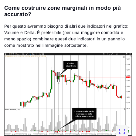
Come costruire zone marginali in modo più
accurato?
Per questo avremmo bisogno di altri due indicatori nel grafico:
Volume e Delta. È preferibile (per una maggiore comodità e
Accesso
meno spazio) combinare questi due indicatori in un pannello
Registrazione
Reimposta la password
come mostrato nell’immagine sottostante.
Email
Email
Inserisci il tuo indirizzo e-mail e ti invieremo un link per
creare una nuova password.
Desidero ricevere offerte speciali da ATAS
Password
Email
Accetto i
Terms of use
,
License agreement
.
Consulta la nostra Informativa sulla privacy
Close
Hai dimenticato la password?
Registrati
Reimposta password
Accedi
Accedi
Hai già un account?
Registrati
Non hai un account?