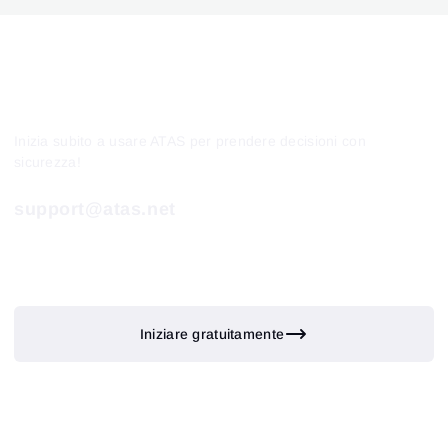
Inizia subito a usare ATAS per prendere decisioni con
sicurezza!
support@atas.net
Iniziare gratuitamente