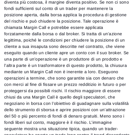
diventa più costosa, il margine diventa positivo. Se non ci sono
fondi sufficienti sul conto di un trader per mantenere la
posizione aperta, dalla borsa applica la procedura di gestione
del rischio e può chiudere la posizione. Tale operazione è
chiamata Margin Call e potrebbe essere applicata
forzatamente dalla borsa o dal broker. Si tratta di un’azione
legittima, poiché le condizioni per chiudere la posizione di un
cliente a sua insaputa sono descritte nel contratto, che viene
eseguito quando un cliente apre un conto con il suo broker. Se
una parte di un’operazione è un produttore di un prodotto e
l’altra parte è un trasformatore di questo prodotto, la chiusura
mediante un Margin Call non è inerente a loro. Eseguono
operazioni a termine, che sono garantite sia con denaro che
con merci al fine di fissare un prezzo redditizio in futuro o per
proteggersi da possibili rischi. Il rischio maggiore di essere
chiusi da una Margin Call è quello degli speculatori, che
negoziano in borsa con l’obiettivo di guadagnare sulla volatilità
dello strumento di sborsa e aprire posizioni con un’attrazione
del 50 o più percento di fondi di denaro gratuiti. Meno sono i
fondi liberi sul conto, maggiore è il rischio. L’immagine
seguente mostra una situazione tipica, quando un trader-
speculatore ha aperto un trade long contro il trend discendente