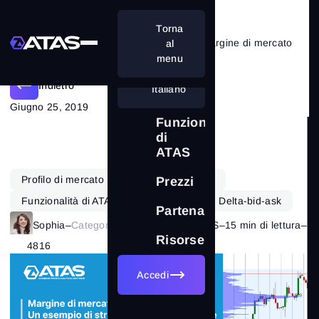
Torna
Un esempio di strategia con un Margine di mercato
al
menu
Indietro
Italiano
Giugno 25, 2019
Funzionalità
di
ATAS
Profilo di mercato
Futures
Azioni
Prezzi
Funzionalità di ATAS
Formazione
Delta-bid-ask
Partenariati
Sophia
–
Categoria:
Funzionalità di ATAS
–
15 min di lettura
–
Risorse
4816
Accedi