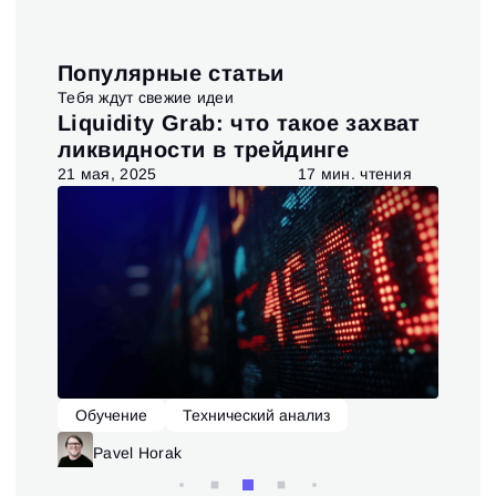
Популярные статьи
Тебя ждут свежие идеи
t и
Liquidity Grab: что такое захват
Ис
ия
ликвидности в трейдинге
та
я
21 мая, 2025
17 мин. чтения
6 ав
Обучение
Технический анализ
О
Pavel Horak