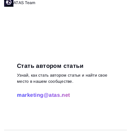
ATAS Team
Пароль
Email
ATAS
Я принимаю:
Terms of use
,
License agreement
.
Ознакомьтесь с политикой конфиденциальности
Close
Забыли пароль?
Зарегистрироваться
Сбросить пароль
Войти
Войти
Уже есть учётная запись?
Зарегистрироваться
Нет учётной записи?
Стать автором статьи
Узнай, как стать автором статьи и найти свое
место в нашем сообществе.
marketing@atas.net