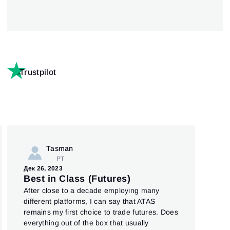
Trustpilot
Tasman
PT
Дек 
Дек 26, 2023
To
Best in Class (Futures)
Pre
After close to a decade employing many
Top
different platforms, I can say that ATAS
und 
remains my first choice to trade futures. Does
everything out of the box that usually