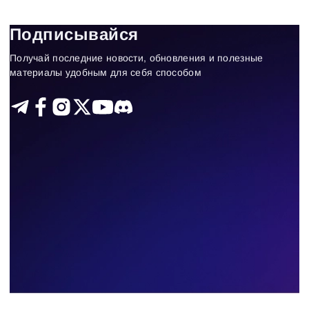
Функционал ATAS
Подписывайся
Получай последние новости, обновления и полезные
5
Results found
материалы удобным для себя способом
Apply filters