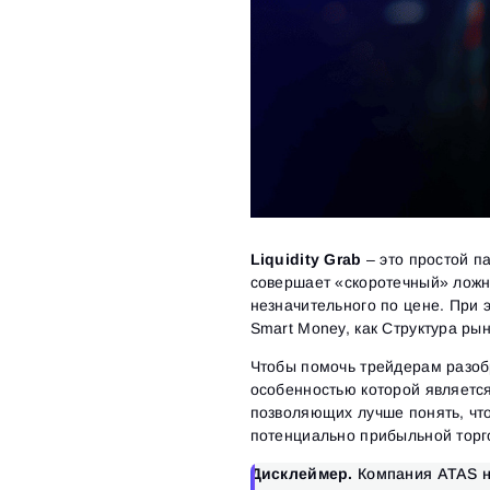
Liquidity Grab
– это простой п
совершает «скоротечный» ложн
незначительного по цене. При э
Smart Money, как Структура рынк
Чтобы помочь трейдерам разобра
особенностью которой являетс
позволяющих лучше понять, что 
потенциально прибыльной торг
Дисклеймер.
Компания ATAS ник