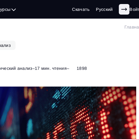
сурсы
Скачать
Русский
Вой
Главн
нализ
ический анализ
–
17 мин. чтения
–
1898