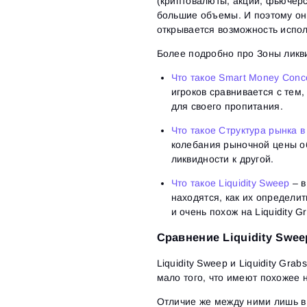
(криптовалюты, акции, фьючерс
большие объемы. И поэтому они
открывается возможность испо
Более подробно про Зоны ликви
Что такое Smart Money Concep
игроков сравнивается с тем
для своего пропитания.
Что такое Структура рынка 
колебания рыночной цены об
ликвидности к другой.
Что такое Liquidity Sweep
– в
находятся, как их определит
и очень похож на Liquidity 
Сравнение Liquidity Sweep
Liquidity Sweep и Liquidity Gra
мало того, что имеют похожее н
Отличие же между ними лишь в