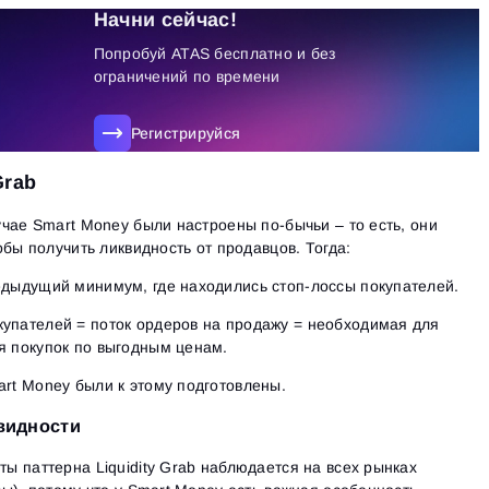
Начни сейчас!
Попробуй ATAS бесплатно и без
ограничений по времени
Регистрируйся
Grab
чае Smart Money были настроены по-бычьи – то есть, они
бы получить ликвидность от продавцов. Тогда:
едыдущий минимум, где находились стоп-лоссы покупателей.
упателей = поток ордеров на продажу = необходимая для
я покупок по выгодным ценам.
Вход
Регистрация
art Money были к этому подготовлены.
Восстановить пароль
Email
Email
Введи адрес электронной почты, и мы отправим ссылку
квидности
для создания нового пароля.
Я хочу получать специальные предложения от ATAS
 паттерна Liquidity Grab наблюдается на всех рынках
Пароль
Email
Я принимаю:
Terms of use
,
License agreement
.