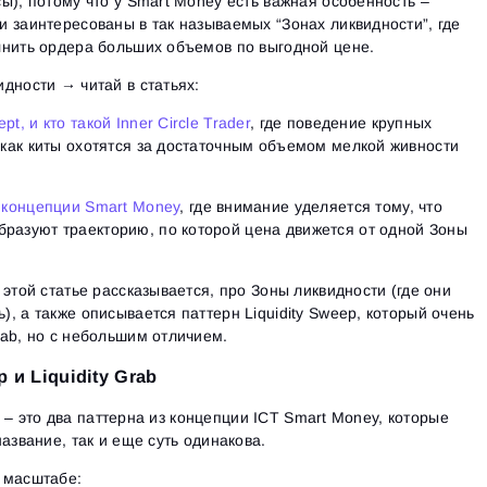
Ознакомьтесь с политикой конфиденциальности
ы), потому что у Smart Money есть важная особенность –
Close
 заинтересованы в так называемых “Зонах ликвидности”, где
Забыли пароль?
лнить ордера больших объемов по выгодной цене.
Зарегистрироваться
дности → читай в статьях:
Сбросить пароль
Войти
Войти
Уже есть учётная запись?
t, и кто такой Inner Circle Trader
, где поведение крупных
Зарегистрироваться
Нет учётной записи?
, как киты охотятся за достаточным объемом мелкой живности
в концепции Smart Money
, где внимание уделяется тому, что
разуют траекторию, по которой цена движется от одной Зоны
 этой статье рассказывается, про Зоны ликвидности (где они
ь), а также описывается паттерн Liquidity Sweep, который очень
Grab, но с небольшим отличием.
 и Liquidity Grab
bs – это два паттерна из концепции ICT Smart Money, которые
азвание, так и еще суть одинакова.
 масштабе: