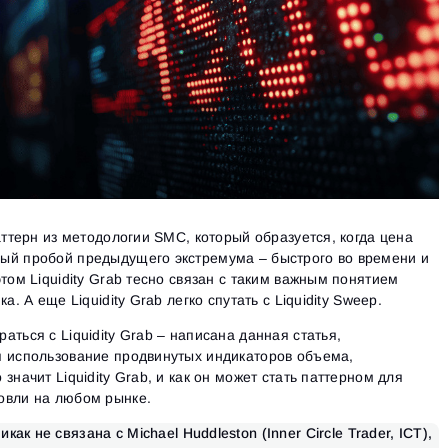
аттерн из методологии SMC, который образуется, когда цена
ый пробой предыдущего экстремума – быстрого во времени и
том Liquidity Grab тесно связан с таким важным понятием
а. А еще Liquidity Grab легко спутать с Liquidity Sweep.
ться с Liquidity Grab – написана данная статья,
я использование продвинутых индикаторов объема,
значит Liquidity Grab, и как он может стать паттерном для
овли на любом рынке.
ак не связана с Michael Huddleston (Inner Circle Trader, ICT),