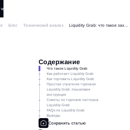
ти
ая
Блог
Технический анализ
Liquidity Grab: что такое захват ликвидности в трейдинге
Содержание
Что такое Liquidity Grab
Как работает Liquidity Grab
Как торговать Liquidity Grab
Простая стратегия торговли
Liquidity Grab: пошаговая
инструкция
Советы по торговле паттерна
Liquidity Grab
FAQs по Liquidity Grab
Выводы