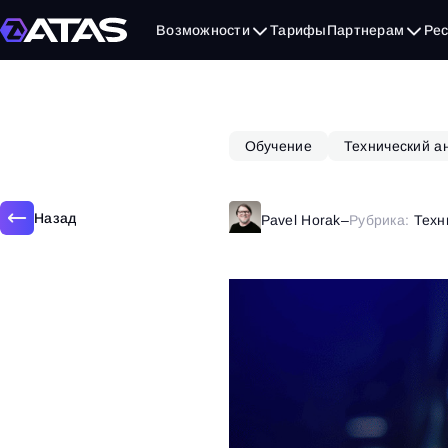
21 мая, 2025
Возможности
Тарифы
Партнерам
Ре
Обучение
Технический а
Назад
Pavel Horak
–
Рубрика:
Техн