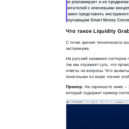
не рекламирует и не продвигае
читателей с ключевыми концепц
также представить инструмен
изучающим Smart Money Conce
Что такое Liquidity Gra
С точки зрения технического а
экстремума.
На русский название паттерна п
так как отражает суть, что пр
ответы на вопросы “Кто захваты
понятными по мере чтения этой
Пример.
На скриншоте ниже – 
который содержит пример паттер