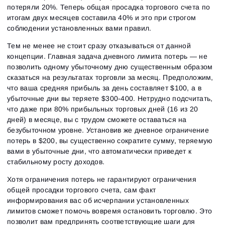
потеряли 20%. Теперь общая просадка торгового счета по
итогам двух месяцев составила 40% и это при строгом
соблюдении установленных вами правил.
Тем не менее не стоит сразу отказываться от данной
концепции. Главная задача дневного лимита потерь — не
Вход
позволить одному убыточному дню существенным образом
Регистрация
Восстановить пароль
сказаться на результатах торговли за месяц. Предположим,
Email
Email
что ваша средняя прибыль за день составляет $100, а в
Введи адрес электронной почты, и мы отправим
убыточные дни вы теряете $300-400. Нетрудно подсчитать,
ссылку для создания нового пароля.
Я хочу получать специальные предложения от
что даже при 80% прибыльных торговых дней (16 из 20
Пароль
Email
ATAS
дней) в месяце, вы с трудом сможете оставаться на
Я принимаю:
Terms of use
,
License agreement
.
Ознакомьтесь с политикой конфиденциальности
безубыточном уровне. Установив же дневное ограничение
Close
Забыли пароль?
потерь в $200, вы существенно сократите сумму, теряемую
вами в убыточные дни, что автоматически приведет к
стабильному росту доходов.
Зарегистрироваться
Сбросить пароль
Войти
Хотя ограничения потерь не гарантируют ограничения
Войти
Уже есть учётная запись?
Зарегистрироваться
Нет учётной записи?
общей просадки торгового счета, сам факт
информирования вас об исчерпании установленных
лимитов сможет помочь вовремя остановить торговлю. Это
позволит вам предпринять соответствующие шаги для