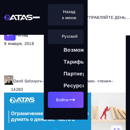
Назад
ОГРАНИЧЬТЕ СВОИ ПОТЕРИ — УПРАВЛЯЙТЕ ДЕНЬГАМИ. ЧАСТЬ 2
к меню
Назад
Русский
9 января, 2018
Возможности
Тарифы
Партнерам
Danil Solovyov
–
Рубрика:
Трейдинг
–
6 мин. чтения
–
Ресурсы
14283
Войти