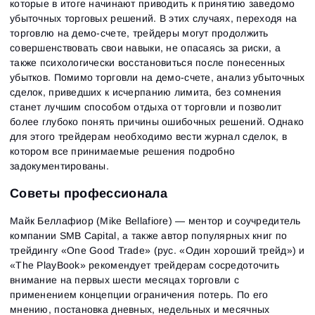
которые в итоге начинают приводить к принятию заведомо
убыточных торговых решений. В этих случаях, переходя на
торговлю на демо-счете, трейдеры могут продолжить
совершенствовать свои навыки, не опасаясь за риски, а
также психологически восстановиться после понесенных
убытков. Помимо торговли на демо-счете, анализ убыточных
сделок, приведших к исчерпанию лимита, без сомнения
станет лучшим способом отдыха от торговли и позволит
более глубоко понять причины ошибочных решений. Однако
для этого трейдерам необходимо вести журнал сделок, в
котором все принимаемые решения подробно
задокументированы.
Советы профессионала
Майк Беллафиор (Mike Bellafiore) — ментор и соучредитель
компании SMB Capital, а также автор популярных книг по
трейдингу «One Good Trade» (рус. «Один хороший трейд») и
«The PlayBook» рекомендует трейдерам сосредоточить
внимание на первых шести месяцах торговли с
применением концепции ограничения потерь. По его
мнению, постановка дневных, недельных и месячных