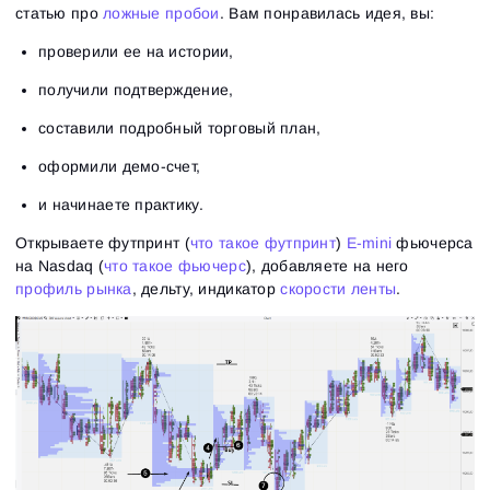
статью про
ложные пробои
. Вам понравилась идея, вы:
проверили ее на истории,
Вход
Регистрация
получили подтверждение,
Восстановить пароль
Email
Email
Введи адрес электронной почты, и мы отправим
составили подробный торговый план,
ссылку для создания нового пароля.
Я хочу получать специальные предложения от
оформили демо-счет,
Пароль
Email
ATAS
Я принимаю:
Terms of use
,
License agreement
.
Ознакомьтесь с политикой конфиденциальности
и начинаете практику.
Close
Забыли пароль?
Открываете футпринт (
что такое футпринт
)
E-mini
фьючерса
на Nasdaq (
что такое фьючерс
), добавляете на него
Зарегистрироваться
Сбросить пароль
Войти
профиль рынка
, дельту, индикатор
скорости ленты
.
Войти
Уже есть учётная запись?
Зарегистрироваться
Нет учётной записи?