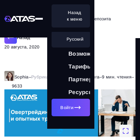
Назад
Устраняем переторговку и слив депозита
к меню
Назад
Русский
20 августа, 2020
Возможности
Тарифы
Sophia
–
Рубрика:
Психология трейдинга
–
9 мин. чтения
–
Партнерам
9633
Ресурсы
Войти