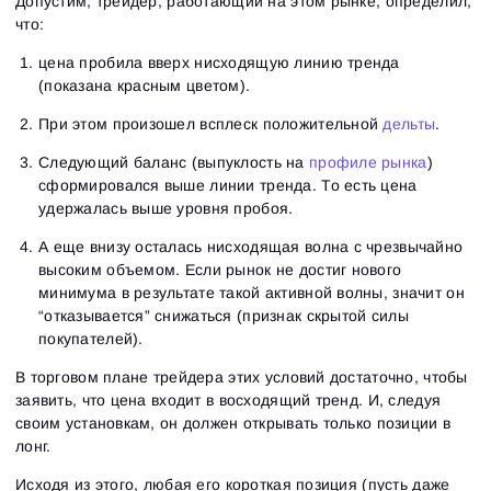
Допустим, трейдер, работающий на этом рынке, определил,
что:
цена пробила вверх нисходящую линию тренда
(показана красным цветом).
При этом произошел всплеск положительной
дельты
.
Следующий баланс (выпуклость на
профиле рынка
)
сформировался выше линии тренда. То есть цена
удержалась выше уровня пробоя.
А еще внизу осталась нисходящая волна с чрезвычайно
высоким объемом. Если рынок не достиг нового
минимума в результате такой активной волны, значит он
“отказывается” снижаться (признак скрытой силы
покупателей).
В торговом плане трейдера этих условий достаточно, чтобы
заявить, что цена входит в восходящий тренд. И, следуя
своим установкам, он должен открывать только позиции в
лонг.
Исходя из этого, любая его короткая позиция (пусть даже